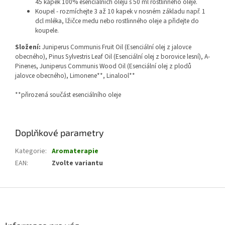
45 kapek 100% esenciálních olejů s 50 ml rostlinného oleje.
Koupel - rozmíchejte 3 až 10 kapek v nosném základu např. 1
dcl mléka, lžičce medu nebo rostlinného oleje a přidejte do
koupele.
Složení:
Juniperus Communis Fruit Oil (Esenciální olej z jalovce
obecného),
Pinus Sylvestris Leaf Oil (Esenciální olej z borovice lesní),
A-
Pinenes,
Juniperus Communis Wood Oil (Esenciální olej z plodů
jalovce obecného),
Limonene**,
Linalool**
**přirozená součást esenciálního oleje
Doplňkové parametry
Kategorie
:
Aromaterapie
EAN
:
Zvolte variantu
Z
á
p