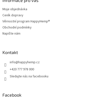
a
Informace pro vás
t
Moje objednávka
í
Ceník dopravy
Věrnostní program HappyHemp®
Obchodní podmínky
Napište nám
Kontakt
info
@
happyhemp.cz
+420 777 978 000
Sledujte nás na facebooku
Facebook