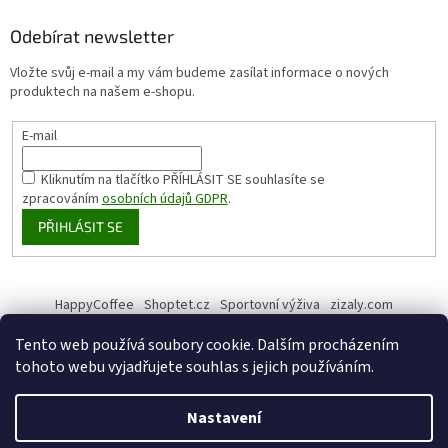
Odebírat newsletter
Vložte svůj e-mail a my vám budeme zasílat informace o nových
produktech na našem e-shopu.
E-mail
Kliknutím na tlačítko PŘÍHLÁSIT SE
souhlasíte se
zpracováním
osobních údajů GDPR
.
PŘIHLÁSIT SE
HappyCoffee
Shoptet.cz
Sportovní výživa
zizaly.com
Tento web používá soubory cookie. Dalším procházením
tohoto webu vyjadřujete souhlas s jejich používáním.
Vytvořil Shoptet
Nastavení