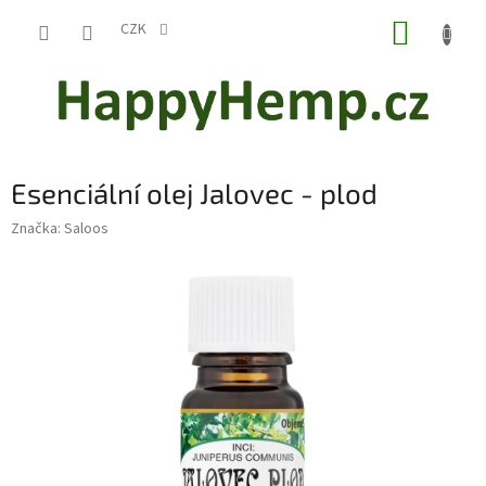
Přejít
NÁKUP
na
CZK
obsah
KOŠÍK
Esenciální olej Jalovec - plod
Značka:
Saloos