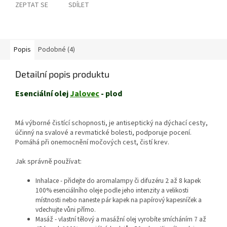
ZEPTAT SE
SDÍLET
Popis
Podobné (4)
Detailní popis produktu
Esenciální olej
Jalovec
- plod
Má výborné čistící schopnosti, je antiseptický na dýchací cesty,
účinný na svalové a revmatické bolesti, podporuje pocení.
Pomáhá při onemocnění močových cest, čistí krev.
Jak správně používat:
Inhalace - přidejte do aromalampy či difuzéru 2 až 8 kapek
100% esenciálního oleje podle jeho intenzity a velikosti
místnosti nebo naneste pár kapek na papírový kapesníček a
vdechujte vůni přímo.
Masáž - vlastní tělový a masážní olej vyrobíte smícháním 7 až