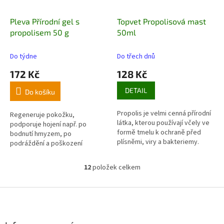
Pleva Přírodní gel s
Topvet Propolisová mast
propolisem 50 g
50ml
Do týdne
Do třech dnů
172 Kč
128 Kč
DETAIL
Do košíku
Propolis je velmi cenná přírodní
Regeneruje pokožku,
látka, kterou používají včely ve
podporuje hojení např. po
formě tmelu k ochraně před
bodnutí hmyzem, po
plísněmi, viry a bakteriemy.
podráždění a poškození
Této schopnosti propolisu se
saponáty, poranění, poškrábání,
využívá v přírodním léčitelství.
svědění apod.
12
položek celkem
Mast se používá na hnisavé
O
rány, hojení řezných a bodných
v
ran. Hojí čerstvé jizvy, je vhodná
l
Z
na ekzémy, hnisavé vředy,
á
á
plísně, omrzliny a různé kožní
d
p
onemocnění.
a