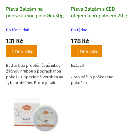
o
d
Pleva Balzám na
Pleva Balzám s CBD
u
popraskanou pokožku 30g
olejem a propolisem 20 g
k
t
Do třech dnů
Do týdne
ů
131 Kč
178 Kč
Do košíku
Do košíku
Buďte bez problémů, už nikdy
Ex.1/24.
žádnou hrubou a popraskanou
pokožku. Specielně vyroben na
• pro péči o poškozenou
tyto problémy. Proto je tak
pokožku
velmi účinný. Při pravidelném
• vhodný na suchá a svědivá
ošetření máte pokožku
místa
zdravou, vláčnou a jemnou.
• obsahuje antioxidanty pro
ochranu pokožky
• balení obsahuje 100 mg CBD