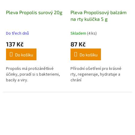
Pleva Propolis surový 20g
Pleva Propolisový balzám
na rty kulička 5 g
Do třech dnů
Skladem
(4 ks)
137 Kč
87 Kč
Do košíku
Do košíku
Propolis má protizánětlivé
Přírodní ošetření pro krásné
účinky, poradí si s bakteriemi,
rty,
regeneruje, hydratuje a
bacily a viry.
chrání