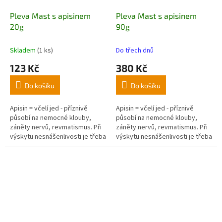
Pleva Mast s apisinem
Pleva Mast s apisinem
20g
90g
Skladem
(1 ks)
Do třech dnů
123 Kč
380 Kč
Do košíku
Do košíku
Apisin = včelí jed - příznivě
Apisin = včelí jed - příznivě
působí na nemocné klouby,
působí na nemocné klouby,
záněty nervů, revmatismus. Při
záněty nervů, revmatismus. Při
výskytu nesnášenlivosti je třeba
výskytu nesnášenlivosti je třeba
používání přerušit. Nanáší se na
používání přerušit. Nanáší se na
pokožku v tenké vrstvě a
pokožku v tenké vrstvě a
pečlivě se vetře.
pečlivě se vetře.