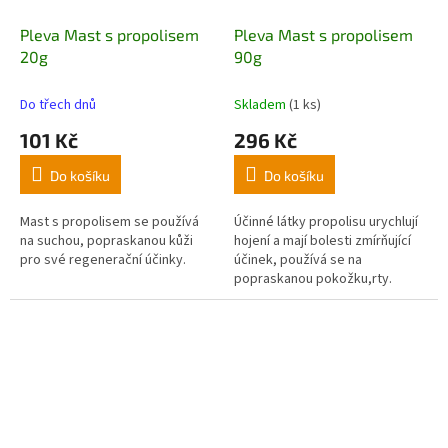
Pleva Mast s propolisem
Pleva Mast s propolisem
20g
90g
Do třech dnů
Skladem
(1 ks)
101 Kč
296 Kč
Do košíku
Do košíku
Mast s propolisem se používá
Účinné látky propolisu urychlují
na suchou, popraskanou kůži
hojení a mají bolesti zmírňující
pro své regenerační účinky.
účinek, používá se na
popraskanou pokožku,rty.
Vynikající na pokožku náchylnou
na plísně, ekzémy, po
ozařování,rýmě apod. Nanáší se
na pokožku v tenké vrstvě a
pečlivě se vetře. Z dobrých
zkušeností našich zákazníků: na
hemeroidy, na bércové vředy,
některé druhy lupénky, zmírňuje