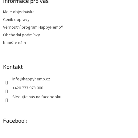
a
Informace pro vás
c
t
í
Moje objednávka
í
p
Ceník dopravy
r
v
Věrnostní program HappyHemp®
k
Obchodní podmínky
y
Napište nám
v
ý
p
i
Kontakt
s
u
info
@
happyhemp.cz
+420 777 978 000
Sledujte nás na facebooku
Facebook