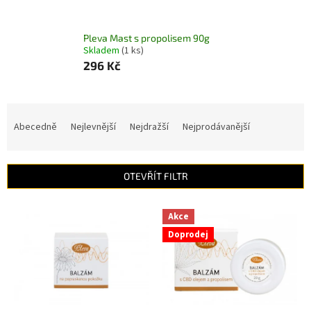
Pleva Mast s propolisem 90g
Skladem
(1 ks)
296 Kč
Ř
a
Abecedně
Nejlevnější
Nejdražší
Nejprodávanější
z
e
n
OTEVŘÍT FILTR
í
p
V
r
Akce
ý
o
Doprodej
p
d
i
u
s
k
p
t
r
ů