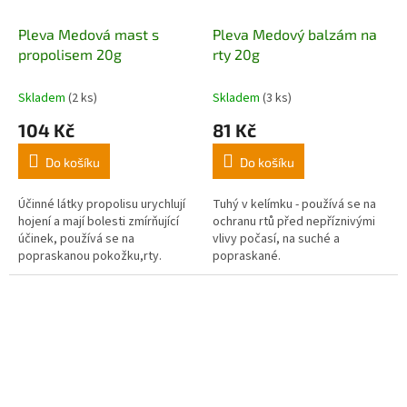
bolesti kloubů a zad.
Pleva Medová mast s
Pleva Medový balzám na
propolisem 20g
rty 20g
Skladem
(2 ks)
Skladem
(3 ks)
104 Kč
81 Kč
Do košíku
Do košíku
Účinné látky propolisu urychlují
Tuhý v kelímku - používá se na
hojení a mají bolesti zmírňující
ochranu rtů před nepříznivými
účinek, používá se na
vlivy počasí, na suché a
popraskanou pokožku,rty.
popraskané.
Vynikající na pokožku náchylnou
na plísně, ekzémy, po
ozařování,rýmě apod. Nanáší se
na pokožku v tenké vrstvě a
pečlivě se vetře.