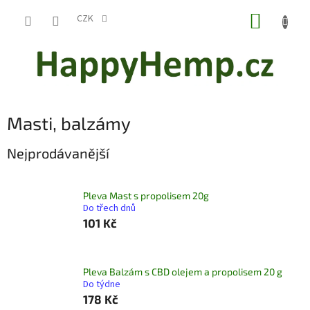
Přejít
NÁKUP
na
CZK
obsah
KOŠÍK
Masti, balzámy
Nejprodávanější
Pleva Mast s propolisem 20g
Do třech dnů
101 Kč
Pleva Balzám s CBD olejem a propolisem 20 g
Do týdne
178 Kč