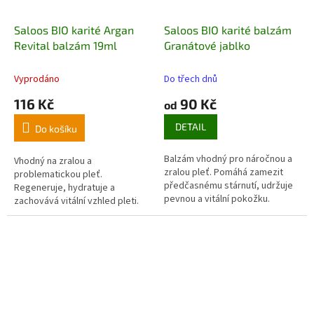
Saloos BIO karité Argan
Saloos BIO karité balzám
Revital balzám 19ml
Granátové jablko
Vyprodáno
Do třech dnů
116 Kč
90 Kč
od
DETAIL
Do košíku
Balzám vhodný pro náročnou a
Vhodný na zralou a
zralou pleť. Pomáhá zamezit
problematickou pleť.
předčasnému stárnutí, udržuje
Regeneruje, hydratuje a
pevnou a vitální pokožku
.
zachovává vitální vzhled pleti.
Reguluje výskyt vrásek
.