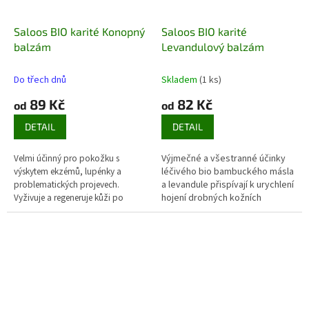
Saloos BIO karité Konopný
Saloos BIO karité
balzám
Levandulový balzám
Do třech dnů
Skladem
(1 ks)
89 Kč
82 Kč
od
od
DETAIL
DETAIL
Velmi účinný pro pokožku s
Výjmečné a všestranné účinky
výskytem ekzémů, lupénky a
léčivého bio bambuckého másla
problematických projevech.
a levandule přispívají k urychlení
Vyživuje a regeneruje kůži po
hojení drobných kožních
popáleninách
poranění a popálenin. Balzám
zklidňuje namáhanou a
poškozenou pokožku, zmírňuje
alergické reakce a přispívá k
celkové regeneraci např. po
opalování. Je vhodný i pro
dětskou pokožku.