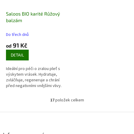
Saloos BIO karité Růžový
balzám
Do třech dnů
91 Kč
od
DETAIL
Ideální pro péči o zralou pleť s
výskytem vrásek. Hydratuje,
zvláčňuje, regeneruje a chrání
před negativními vnějšími vlivy
.
17
položek celkem
O
v
l
Z
á
á
d
p
a