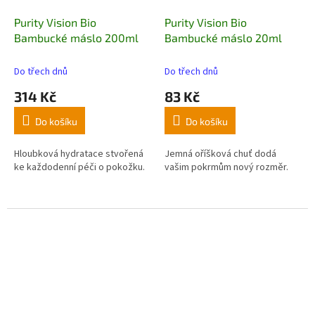
Purity Vision Bio
Purity Vision Bio
Bambucké máslo 200ml
Bambucké máslo 20ml
Do třech dnů
Do třech dnů
314 Kč
83 Kč
Do košíku
Do košíku
Hloubková hydratace stvořená
Jemná oříšková chuť dodá
ke každodenní péči o pokožku.
vašim pokrmům nový rozměr.