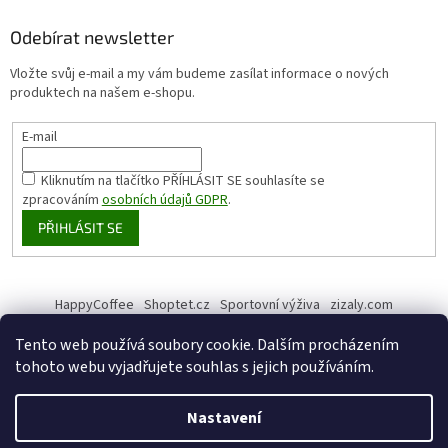
Odebírat newsletter
Vložte svůj e-mail a my vám budeme zasílat informace o nových
produktech na našem e-shopu.
E-mail
Kliknutím na tlačítko PŘÍHLÁSIT SE
souhlasíte se
zpracováním
osobních údajů GDPR
.
PŘIHLÁSIT SE
HappyCoffee
Shoptet.cz
Sportovní výživa
zizaly.com
Tento web používá soubory cookie. Dalším procházením
tohoto webu vyjadřujete souhlas s jejich používáním.
Vytvořil Shoptet
Nastavení