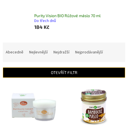
Purity Vision BIO Růžové máslo 70 ml
Do třech dnů
184 Kč
Ř
a
Abecedně
Nejlevnější
Nejdražší
Nejprodávanější
z
e
n
OTEVŘÍT FILTR
í
p
V
r
ý
o
p
d
i
u
s
k
p
t
r
ů