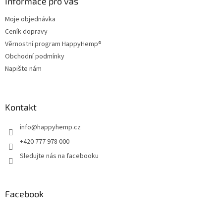
a
Informace pro vás
c
t
í
Moje objednávka
í
p
Ceník dopravy
r
v
Věrnostní program HappyHemp®
k
Obchodní podmínky
y
Napište nám
v
ý
p
i
Kontakt
s
u
info
@
happyhemp.cz
+420 777 978 000
Sledujte nás na facebooku
Facebook