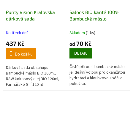
Purity Vision Královská
Saloos BIO karité 100%
dárková sada
Bambucké máslo
Do třech dnů
Skladem
(1 ks)
437 Kč
70 Kč
od
DETAIL
Do košíku
Čisté přírodní bambucké máslo
Dárková sada obsahuje:
je ideální volbou pro okamžitou
Bambucké máslo BIO 100ml,
hydrataci a hloubkovou péči o
RAW kokosový olej BIO 120ml,
pokožku.
Farmářské Ghí 120ml