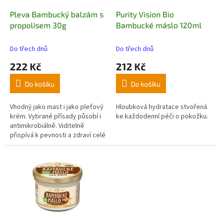
o
d
Pleva Bambucký balzám s
Purity Vision Bio
u
propolisem 30g
Bambucké máslo 120ml
k
t
Do třech dnů
Do třech dnů
ů
222 Kč
212 Kč
Do košíku
Do košíku
Vhodný jako mast i jako pleťový
Hloubková hydratace stvořená
krém. Vybrané přísady působí i
ke každodenní péči o pokožku.
antimikrobiálně. Viditelně
přispívá k pevnosti a zdraví celé
vaší pokožky – a to hned po
první aplikaci. Bez přidané
parfemace