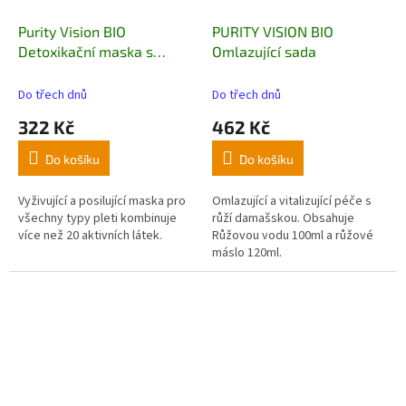
Purity Vision BIO
PURITY VISION BIO
Detoxikační maska s
Omlazující sada
matchou a spirulinou 40
ml
Do třech dnů
Do třech dnů
322 Kč
462 Kč
Do košíku
Do košíku
Vyživující a posilující maska pro
Omlazující a vitalizující péče s
všechny typy pleti kombinuje
růží damašskou. Obsahuje
více než 20 aktivních látek.
Růžovou vodu 100ml a růžové
máslo 120ml.