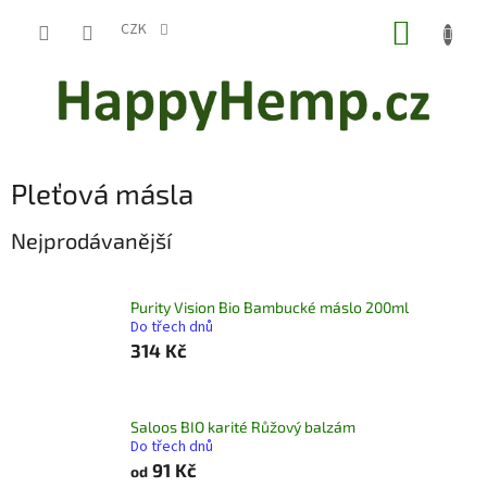
Přejít
NÁKUP
na
CZK
obsah
KOŠÍK
Pleťová másla
Nejprodávanější
Purity Vision Bio Bambucké máslo 200ml
Do třech dnů
314 Kč
Saloos BIO karité Růžový balzám
Do třech dnů
91 Kč
od