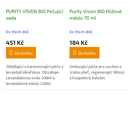
PURITY VISION BIO Pečující
Purity Vision BIO Růžové
sada
máslo 70 ml
Do třech dnů
Do třech dnů
451 Kč
184 Kč
Do košíku
Do košíku
Zklidňující a harmonizující péče s
Omlazující péče pro suchou a
levandulí lékařskou. Obsahuje
zralou pleť, regenerující tělový
Levandulovou vodu 100ml a
a koupelový balzám.
levandulové máslo 120ml.