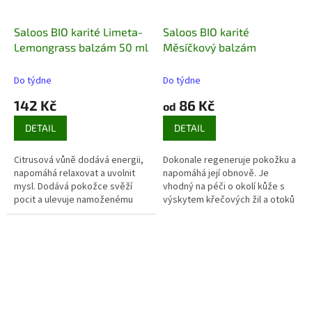
Saloos BIO karité Limeta-
Saloos BIO karité
Lemongrass balzám 50 ml
Měsíčkový balzám
Do týdne
Do týdne
142 Kč
86 Kč
od
DETAIL
DETAIL
Citrusová vůně dodává energii,
Dokonale regeneruje pokožku a
napomáhá relaxovat a uvolnit
napomáhá její obnově. Je
mysl. Dodává pokožce svěží
vhodný na péči o okolí kůže s
pocit a ulevuje namoženému
výskytem křečových žil a otoků
tělu
.
po námaze