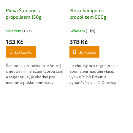
Pleva Šampon s
Pleva Šampon s
propolisem 150g
propolisem 500g
Skladem
(1 ks)
Skladem
(1 ks)
133 Kč
378 Kč
Do košíku
Do košíku
Šampon s propolisem je šetrný
Je vhodný pro regeneraci a
s neutrálním. Snižuje tvorbu lupů
zpomalení maštění vlasů,
a regeneruje, je vhodný pro
vynikající při řídnutí a
mastné a poškozené vlasy
vypadávání vlasů. Omezuje
tvorbu lupů.