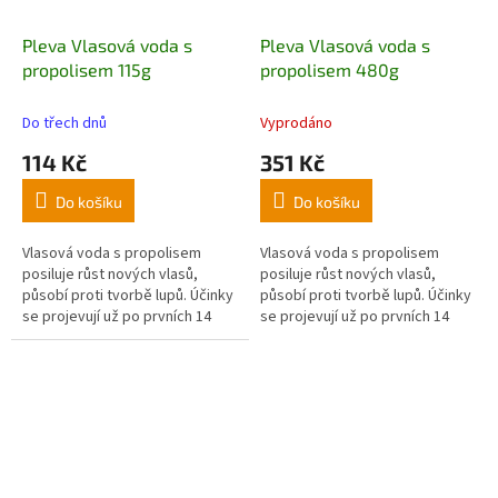
Pleva Vlasová voda s
Pleva Vlasová voda s
propolisem 115g
propolisem 480g
Do třech dnů
Vyprodáno
114 Kč
351 Kč
Do košíku
Do košíku
Vlasová voda s propolisem
Vlasová voda s propolisem
posiluje růst nových vlasů,
posiluje růst nových vlasů,
působí proti tvorbě lupů. Účinky
působí proti tvorbě lupů. Účinky
se projevují už po prvních 14
se projevují už po prvních 14
dnech.
dnech. Výhodné balení.