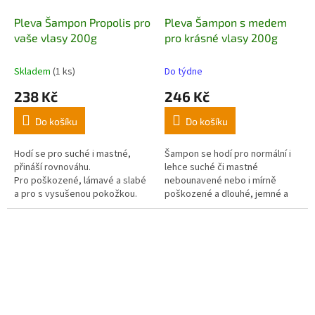
Pleva Šampon Propolis pro
Pleva Šampon s medem
vaše vlasy 200g
pro krásné vlasy 200g
Skladem
(1 ks)
Do týdne
238 Kč
246 Kč
Do košíku
Do košíku
Hodí se pro suché i mastné,
Šampon se hodí pro normální i
přináší rovnováhu.
lehce suché či mastné
Pro poškozené, lámavé a slabé
nebounavené nebo i mírně
a pro s vysušenou pokožkou.
poškozené a dlouhé, jemné a
Rychlá pomoc pro
poletující
problematické vlasy