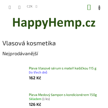
Přejít
NÁKUP
na
CZK
obsah
KOŠÍK
Vlasová kosmetika
Nejprodávanější
Pleva Vlasové sérum s mateří kašičkou 115 g
Do třech dnů
162 Kč
Pleva Medový šampon s kondicionérem 150g
Skladem
(1 ks)
126 Kč