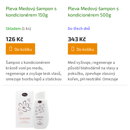
o
d
Pleva Medový šampon s
Pleva Medový šampon s
u
kondicionérem 150g
kondicionérem 500g
k
t
Skladem
(1 ks)
Do třech dnů
ů
126 Kč
343 Kč
Do košíku
Do košíku
Šampon s kondicionérem
Med vyživuje, regeneruje a
krásně voní po medu,
působí blahodárně na vlasy a
regeneruje a zvyšuje lesk vlasů,
pokožku, zpevňuje vlasový
omezuje tvorbu lupů a statickou
kořen, pH neutrální. Omezuje
elektřinu.
tvorbu lupů.