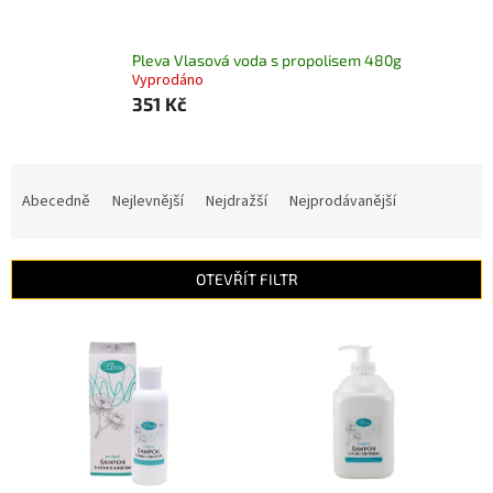
Pleva Vlasová voda s propolisem 480g
Vyprodáno
351 Kč
Ř
a
Abecedně
Nejlevnější
Nejdražší
Nejprodávanější
z
e
n
OTEVŘÍT FILTR
í
p
V
r
ý
o
p
d
i
u
s
k
p
t
r
ů