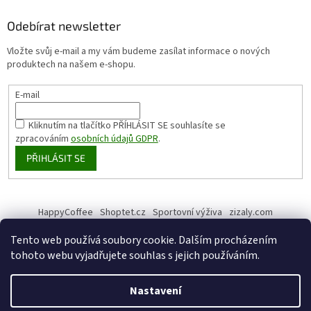
Odebírat newsletter
Vložte svůj e-mail a my vám budeme zasílat informace o nových
produktech na našem e-shopu.
E-mail
Kliknutím na tlačítko PŘÍHLÁSIT SE
souhlasíte se
zpracováním
osobních údajů GDPR
.
PŘIHLÁSIT SE
HappyCoffee
Shoptet.cz
Sportovní výživa
zizaly.com
Tento web používá soubory cookie. Dalším procházením
tohoto webu vyjadřujete souhlas s jejich používáním.
Vytvořil Shoptet
Nastavení