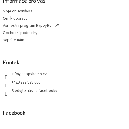
a
Informace pro vás
c
t
í
Moje objednávka
í
p
Ceník dopravy
r
v
Věrnostní program HappyHemp®
k
Obchodní podmínky
y
Napište nám
v
ý
p
i
Kontakt
s
u
info
@
happyhemp.cz
+420 777 978 000
Sledujte nás na facebooku
Facebook