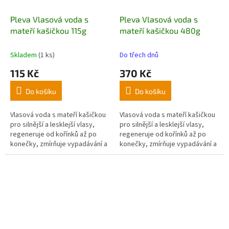
Pleva Vlasová voda s
Pleva Vlasová voda s
mateří kašičkou 115g
mateří kašičkou 480g
Skladem
(1 ks)
Do třech dnů
115 Kč
370 Kč
Do košíku
Do košíku
Vlasová voda s mateří kašičkou
Vlasová voda s mateří kašičkou
pro silnější a lesklejší vlasy,
pro silnější a lesklejší vlasy,
regeneruje od kořínků až po
regeneruje od kořínků až po
konečky, zmírňuje vypadávání a
konečky, zmírňuje vypadávání a
zvyšuje kvalitu vlasů
zvyšuje kvalitu vlasů. Výhodně
balení.