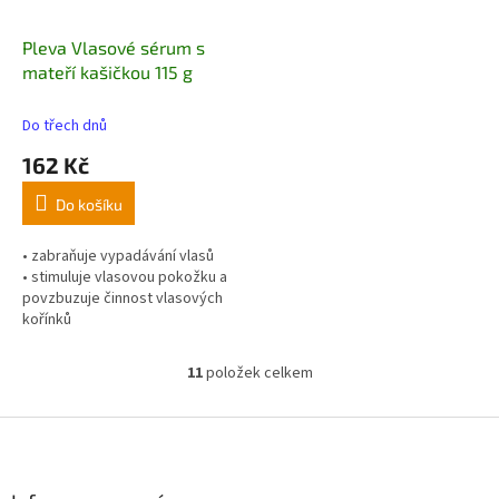
Pleva Vlasové sérum s
mateří kašičkou 115 g
Do třech dnů
162 Kč
Do košíku
• zabraňuje vypadávání vlasů
• stimuluje vlasovou pokožku a
povzbuzuje činnost vlasových
kořínků
• podporuje růst nových a
silných vlasů
11
položek celkem
O
• neobsahuje alkohol
v
l
Z
á
á
d
p
a