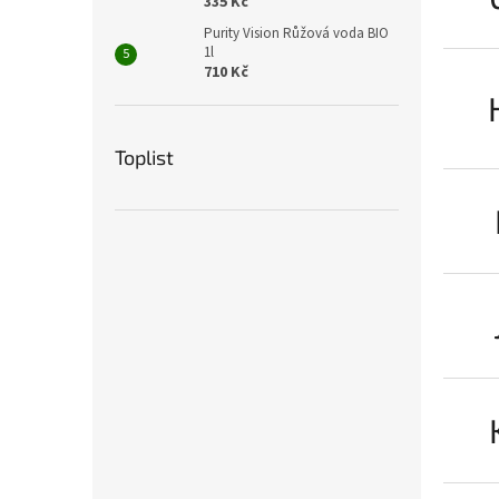
335 Kč
Purity Vision Růžová voda BIO
1l
710 Kč
Toplist