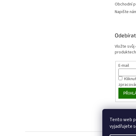
Obchodní 
Napište ná
Odebírat
Vložte svůj
produktech
E-mail
Kliknut
zpracová
PŘIHL
Tento web p
vyjadřujete s