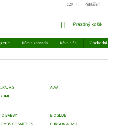
PYHEMP®
OBCHODNÍ PODMÍNKY
CZK
NAPIŠTE NÁM
Přihlášení
NÁKUPNÍ
Prázdný košík
KOŠÍK
gerie
Dům a zahrada
Káva a čaj
Obchodní podmínky
LPA, A.S.
ALVA
AYUMI
BIO BABBY
BIOGLIDE
BOMBS COSMETICS
BURGON & BALL