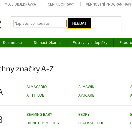
MOJE OBJEDNÁVKA
CENÍK DOPRAVY
VĚRNOSTNÍ PROGRAM HAP
HLEDAT
Kosmetika
Domácí lékárna
Potraviny a doplňky
Ekodro
chny značky A-Z
ALMACABIO
ALMAWIN
A
A
ATTITUDE
AYUCARE
BEAMING BABY
BEDRY
B
BIONE COSMETICS
BLACK&BLACK