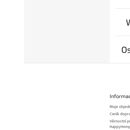
Os
Z
á
p
a
t
Informac
í
Moje objed
Ceník dopr
Věrnostní 
HappyHem