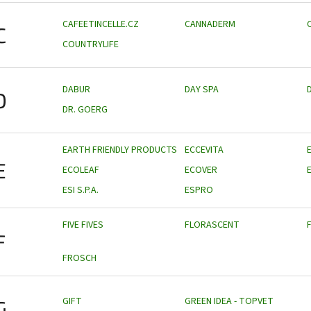
CAFEETINCELLE.CZ
CANNADERM
C
COUNTRYLIFE
DABUR
DAY SPA
D
DR. GOERG
EARTH FRIENDLY PRODUCTS
ECCEVITA
E
ECOLEAF
ECOVER
ESI S.P.A.
ESPRO
FIVE FIVES
FLORASCENT
F
FROSCH
GIFT
GREEN IDEA - TOPVET
G