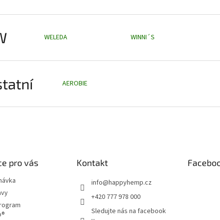
W
WELEDA
WINNI´S
tatní
AEROBIE
e pro vás
Kontakt
Facebo
návka
info
@
happyhemp.cz
avy
+420 777 978 000
program
Sledujte nás na facebook
p®