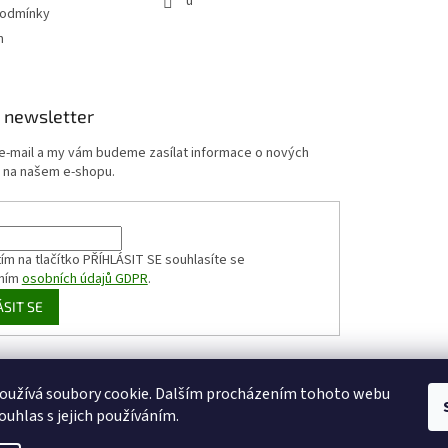
u
podmínky
m
 newsletter
 e-mail a my vám budeme zasílat informace o nových
 na našem e-shopu.
ím na tlačítko PŘÍHLÁSIT SE
souhlasíte se
ním
osobních údajů GDPR
.
ÁSIT SE
HappyCoffee
Shoptet.cz
Sportovní výživa
zizaly.com
oužívá soubory cookie. Dalším procházením tohoto webu
ouhlas s jejich používáním.