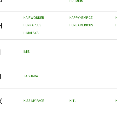
PREMIUM
HAIRWONDER
HAPPYHEMP.CZ
H
HENNAPLUS
HERBAMEDICUS
HIMALAYA
I
IMIS
J
JAGUARA
K
KISS MY FACE
KITL