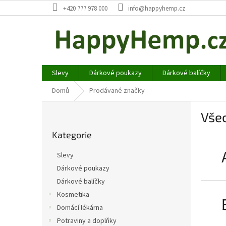
Přejít
+420 777 978 000
info@happyhemp.cz
na
obsah
Slevy
Dárkové poukazy
Dárkové balíčky
Domů
Prodávané značky
P
Vše
o
Přeskočit
s
Kategorie
kategorie
t
r
Slevy
a
Dárkové poukazy
n
Dárkové balíčky
n
í
Kosmetika
p
Domácí lékárna
a
Potraviny a doplňky