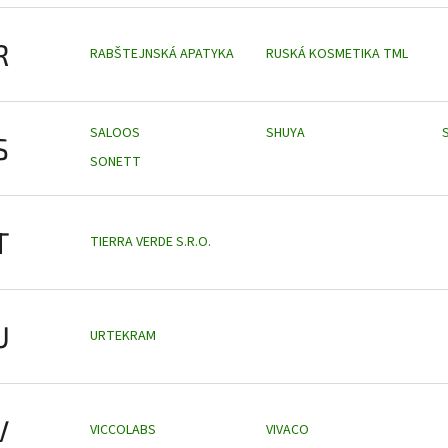
R
RABŠTEJNSKÁ APATYKA
RUSKÁ KOSMETIKA TML
SALOOS
SHUYA
S
SONETT
T
TIERRA VERDE S.R.O.
U
URTEKRAM
V
VICCOLABS
VIVACO