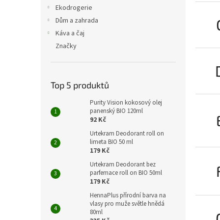
n
Ekodrogerie
e
Dům a zahrada
l
Káva a čaj
Značky
Top 5 produktů
Purity Vision kokosový olej
panenský BIO 120ml
92 Kč
Urtekram Deodorant roll on
limeta BIO 50 ml
179 Kč
Urtekram Deodorant bez
parfemace roll on BIO 50ml
179 Kč
HennaPlus přírodní barva na
vlasy pro muže světle hnědá
80ml