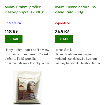
o
d
Ayumi Brahmi prášek
Ayumi Henna natural na
u
vlasový přípravek 100g
vlasy i tělo 200g
k
t
Do třech dnů
Vyprodáno
ů
118 Kč
245 Kč
DETAIL
DETAIL
Lístky Brahmi jsou k péči o vlasy
Henna čistá.
používány od nepaměti. Prášek
Henna, tradičně známá jako
z těchto lístků pomáhá
Mehandi, se získává z kvetoucí
posilovat vlasové kořínky, a tím
rostliny henovníku bílého. Jedná
také napomáhá omezení
se o přírodní barvivo určené k
vypadávání vlasů. Pravidelné
dosažení plné a syté barvy
používání pomáhá proti lupům.
vlasů či k dekoraci těla,
především rukou a nohou.