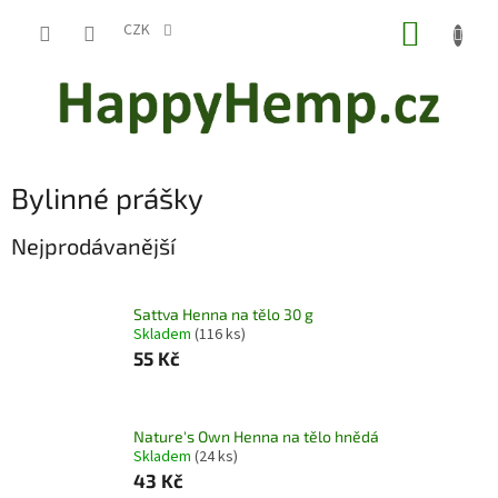
Přejít
NÁKUP
na
CZK
obsah
KOŠÍK
Bylinné prášky
Nejprodávanější
Sattva Henna na tělo 30 g
Skladem
(116 ks)
55 Kč
Nature's Own Henna na tělo hnědá
Skladem
(24 ks)
43 Kč