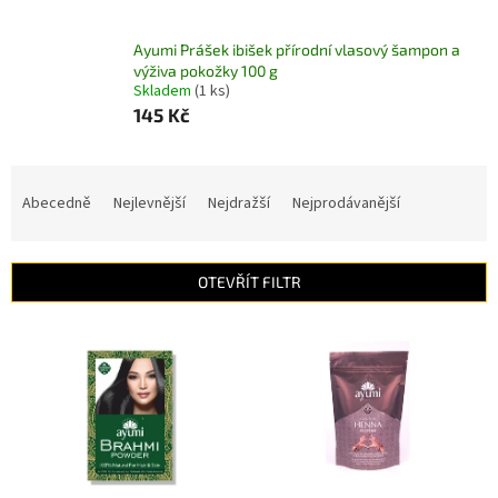
Ayumi Prášek ibišek přírodní vlasový šampon a
výživa pokožky 100 g
Skladem
(1 ks)
145 Kč
Ř
a
Abecedně
Nejlevnější
Nejdražší
Nejprodávanější
z
e
n
OTEVŘÍT FILTR
í
p
V
r
ý
o
p
d
i
u
s
k
p
t
r
ů