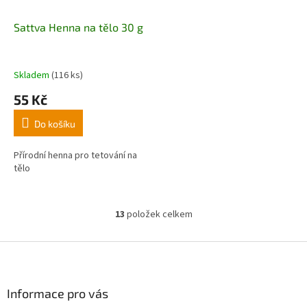
Sattva Henna na tělo 30 g
Skladem
(116 ks)
55 Kč
Do košíku
Přírodní henna
pro tetování na
tělo
13
položek celkem
O
v
l
Z
á
á
d
p
a
a
Informace pro vás
c