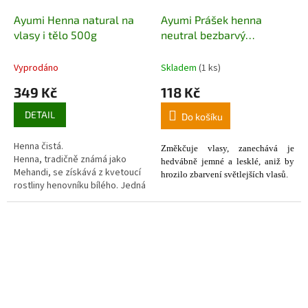
Ayumi Henna natural na
Ayumi Prášek henna
vlasy i tělo 500g
neutral bezbarvý
kondicioner na vlasy 100 g
Vyprodáno
Skladem
(1 ks)
349 Kč
118 Kč
DETAIL
Do košíku
Henna čistá.
Z
měkčuje vlas
y,
zanechává je
Henna, tradičně známá jako
hedvá
bně jemné a
l
esklé
, aniž by
Mehandi, se získává z kvetoucí
hrozilo zbarvení světlejších vlasů.
rostliny henovníku bílého. Jedná
se o přírodní barvivo určené k
dosažení plné a syté barvy
vlasů či k dekoraci těla,
především rukou a nohou.