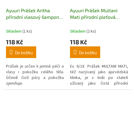
Ayuuri Prášek Aritha
Ayuuri Prášek Multani
přírodní vlasový šampon
Mati přírodní pleťová
100g
maska 100g
Skladem
(1 ks)
Skladem
(2 ks)
118 Kč
118 Kč
Do košíku
Do košíku
Prášek je určen k jemné péči o
Ex. 6/18. Prášek MULTANI MATI,
vlasy i pokožku celého těla.
též nazývaný jako ajurvédská
Účinně čistí póry a pokožku
hlinka, je v Indii po staletí
zjemňuje.
užívaný jako čistá přírodní
pleťová maska. Prášek jemně
vytahuje z pleti nečistoty a
nadměrnou mastnotu a zároveň
zklidňuje záněty a mírní horkost.