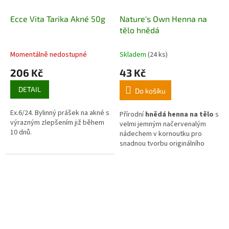
Ecce Vita Tarika Akné 50g
Nature's Own Henna na
tělo hnědá
Momentálně nedostupné
Skladem
(24 ks)
206 Kč
43 Kč
DETAIL
Do košíku
Ex.6/24. Bylinný prášek na akné s
Přírodní
hnědá henna na tělo
s
výrazným zlepšením již během
velmi jemným načervenalým
10 dnů.
nádechem v kornoutku pro
snadnou tvorbu originálního
dočasného tetování. Vysoká
hustota pasty zaručuje
precizní
vykreslení i těch
nejjemnějších detailů
.