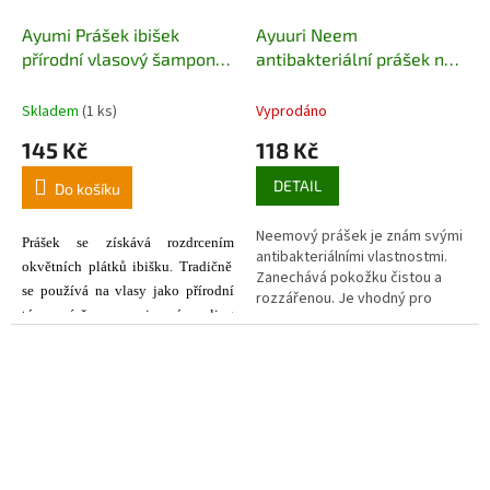
Ayumi Prášek ibišek
Ayuuri Neem
přírodní vlasový šampon a
antibakteriální prášek na
výživa pokožky 100 g
obličej 100g
Skladem
(1 ks)
Vyprodáno
145 Kč
118 Kč
DETAIL
Do košíku
Neemový prášek je znám svými
Prášek
se získává
r
ozdrcením
antibakteriálními vlastnostmi.
okvětních plátků
i
bišku.
T
radičně
Zanechává pokožku čistou a
se
používá na vlasy jako přírodní
rozzářenou. Je vhodný pro
tónovací šampon a jemný peeling
pokožku se sklonem k akné.
pokožky hlavy, dodává vlasům
lesk, objem a růžovou barvu a je
považován za ideální tonikum pro
posílení vlasů.