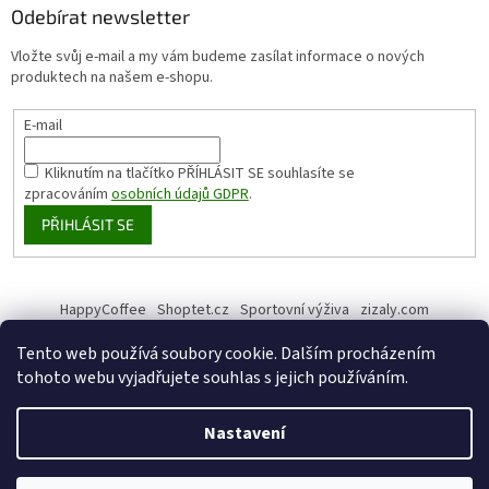
Odebírat newsletter
Vložte svůj e-mail a my vám budeme zasílat informace o nových
produktech na našem e-shopu.
E-mail
Kliknutím na tlačítko PŘÍHLÁSIT SE
souhlasíte se
zpracováním
osobních údajů GDPR
.
PŘIHLÁSIT SE
HappyCoffee
Shoptet.cz
Sportovní výživa
zizaly.com
Tento web používá soubory cookie. Dalším procházením
tohoto webu vyjadřujete souhlas s jejich používáním.
Vytvořil Shoptet
Nastavení
Copyright 2026
HappyHemp
. Všechna práva vyhrazena.
Upravit