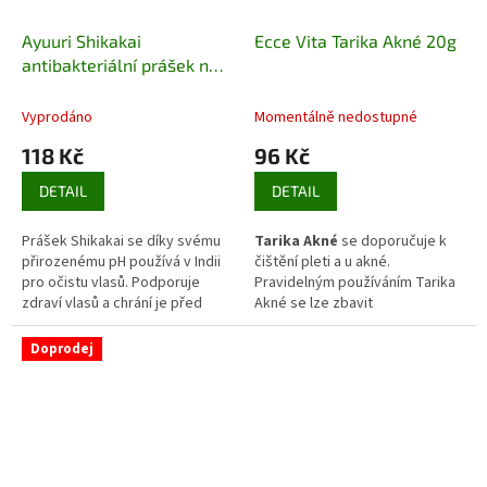
Ayuuri Shikakai
Ecce Vita Tarika Akné 20g
antibakteriální prášek na
obličej 100g
Vyprodáno
Momentálně nedostupné
118 Kč
96 Kč
DETAIL
DETAIL
Prášek Shikakai se díky svému
Tarika Akné
se doporučuje k
přirozenému pH používá v Indii
čištění pleti a u akné.
pro očistu vlasů. Podporuje
Pravidelným používáním Tarika
zdraví vlasů a chrání je před
Akné se lze zbavit
vysoušením.
dlouhodobých potíží. Tarika
Akné nejen odstraňuje akné, ale
Doprodej
také čistí, vyživuje a vyhlazuje
pleť. Též odstraňuje pozůstatky
po akné (jizvy).