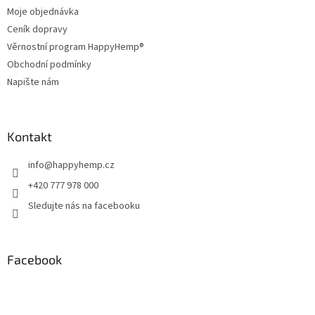
t
í
Moje objednávka
í
p
Ceník dopravy
r
v
Věrnostní program HappyHemp®
k
Obchodní podmínky
y
Napište nám
v
ý
p
i
Kontakt
s
u
info
@
happyhemp.cz
+420 777 978 000
Sledujte nás na facebooku
Facebook