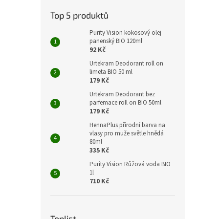
Top 5 produktů
Purity Vision kokosový olej
panenský BIO 120ml
92 Kč
Urtekram Deodorant roll on
limeta BIO 50 ml
179 Kč
Urtekram Deodorant bez
parfemace roll on BIO 50ml
179 Kč
HennaPlus přírodní barva na
vlasy pro muže světle hnědá
80ml
335 Kč
Purity Vision Růžová voda BIO
1l
710 Kč
Toplist