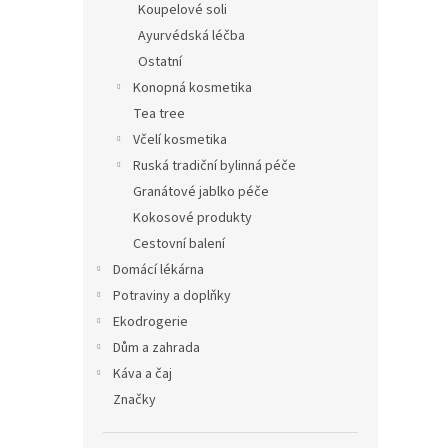
Koupelové soli
Ayurvédská léčba
Ostatní
Konopná kosmetika
Tea tree
Včelí kosmetika
Ruská tradiční bylinná péče
Granátové jablko péče
Kokosové produkty
Cestovní balení
Domácí lékárna
Potraviny a doplňky
Ekodrogerie
Dům a zahrada
Káva a čaj
Značky