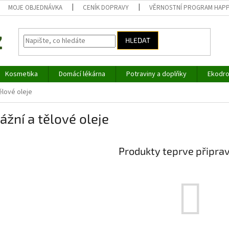
MOJE OBJEDNÁVKA
CENÍK DOPRAVY
VĚRNOSTNÍ PROGRAM HAP
HLEDAT
Kosmetika
Domácí lékárna
Potraviny a doplňky
Ekodro
ělové oleje
žní a tělové oleje
Produkty teprve připra