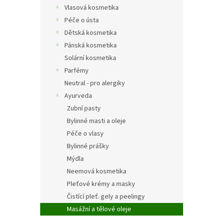
n
Vlasová kosmetika
e
Péče o ústa
l
Dětská kosmetika
Pánská kosmetika
Solární kosmetika
Parfémy
Neutral - pro alergiky
Ayurveda
Zubní pasty
Bylinné masti a oleje
Péče o vlasy
Bylinné prášky
Mýdla
Neemová kosmetika
Pleťové krémy a masky
Čistící pleť. gely a peelingy
Masážní a tělové oleje