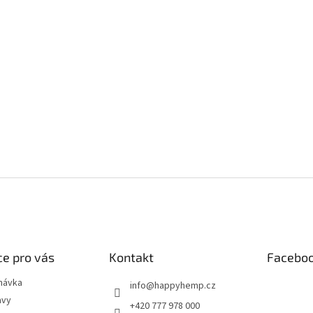
e pro vás
Kontakt
Facebo
návka
info
@
happyhemp.cz
avy
+420 777 978 000