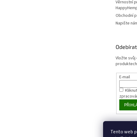
Věrnostní 
HappyHem
Obchodní 
Napište ná
Odebírat
Vložte svůj
produktech
E-mail
Kliknut
zpracová
PŘIHL
Tento web p