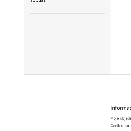
Z
á
p
a
t
Informac
í
Moje objed
Ceník dopr