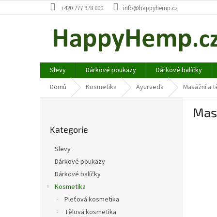
Přejít
+420 777 978 000
info@happyhemp.cz
na
obsah
Slevy
Dárkové poukazy
Dárkové balíčky
Domů
Kosmetika
Ayurveda
Masážní a t
P
Masá
o
Přeskočit
s
Kategorie
kategorie
t
r
Slevy
a
Dárkové poukazy
n
Dárkové balíčky
n
í
Kosmetika
p
Pleťová kosmetika
a
Tělová kosmetika