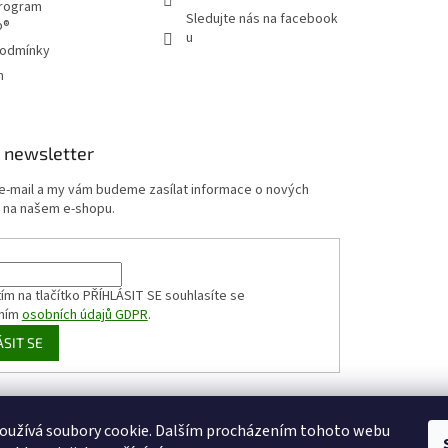
program
Sledujte nás na facebook
p®
u
podmínky
m
 newsletter
 e-mail a my vám budeme zasílat informace o nových
 na našem e-shopu.
ím na tlačítko PŘÍHLÁSIT SE
souhlasíte se
ním
osobních údajů GDPR
.
ÁSIT SE
HappyCoffee
Shoptet.cz
Sportovní výživa
zizaly.com
oužívá soubory cookie. Dalším procházením tohoto webu