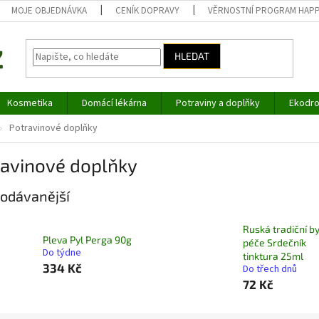
MOJE OBJEDNÁVKA
CENÍK DOPRAVY
VĚRNOSTNÍ PROGRAM HAP
HLEDAT
Kosmetika
Domácí lékárna
Potraviny a doplňky
Ekodro
Potravinové doplňky
ravinové doplňky
odávanější
Ruská tradiční b
Pleva Pyl Perga 90g
péče Srdečník
Do týdne
tinktura 25ml
334 Kč
Do třech dnů
72 Kč