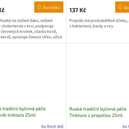
Do košíku
Do
Kč
137 Kč
vhodný na snížení tlaku, snížení
Propolis má protizánětlivé účinky, 
y cholesterolu v krvi, podporuje
s bakteriemi, bacily a viry.
 červených krvinek, stavbu kostí,
 nervů, upravuje činnost střev, užívá
 a proti onemocnění prostaty,
ch horních cest dýchacích,
ých onemocnění, poruchách trávení
Je to vynikající pramen energie v
na jaře. Více viz. herbář
 tradiční bylinná péče
Ruská tradiční bylinná péče
ník tinktura 25ml
Tinktura z propolisu 25ml
Do třech dnů
Do 