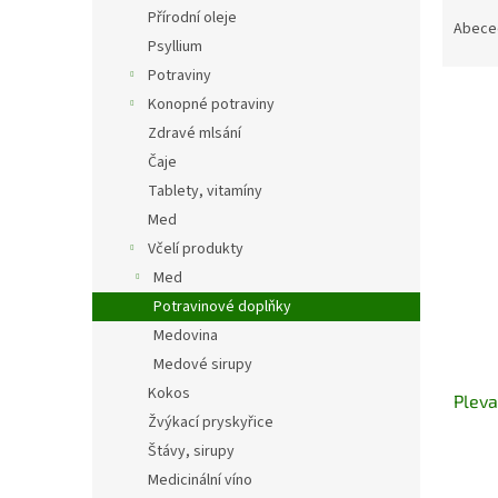
Ř
n
Přírodní oleje
a
e
Abece
Psyllium
z
l
e
Potraviny
n
Konopné potraviny
í
Zdravé mlsání
p
V
Čaje
r
ý
Tablety, vitamíny
o
p
Med
d
i
u
Včelí produkty
s
k
Med
p
t
r
Potravinové doplňky
ů
o
Medovina
d
Medové sirupy
u
Kokos
Pleva
k
Žvýkací pryskyřice
t
Štávy, sirupy
ů
Medicinální víno