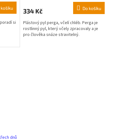
 košíku
Do košíku
334 Kč
poradí si
Plástový pyl perga, včelí chléb. Perga je
rostlinný pyl, který včely zpracovaly a je
pro člověka snáze stravitelný.
třech dnů