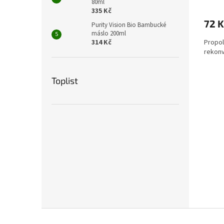
80ml
335 Kč
72 K
Purity Vision Bio Bambucké
máslo 200ml
314 Kč
Propol
rekonv
Toplist
Z
á