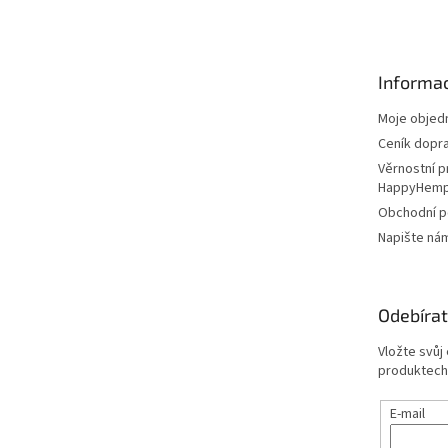
p
a
t
Informac
í
Moje objed
Ceník dopr
Věrnostní 
HappyHem
Obchodní 
Napište ná
Odebírat
Vložte svůj
produktech
E-mail