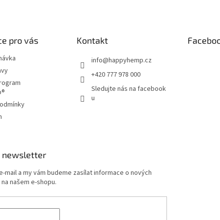
ý
p
i
s
e pro vás
Kontakt
Facebo
u
návka
info
@
happyhemp.cz
avy
+420 777 978 000
program
Sledujte nás na facebook
p®
u
podmínky
m
 newsletter
 e-mail a my vám budeme zasílat informace o nových
 na našem e-shopu.