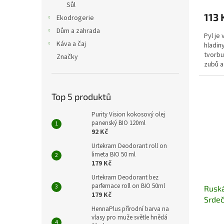
Sůl
113 
Ekodrogerie
Dům a zahrada
Pyl je 
Káva a čaj
hladin
tvorbu
Značky
zubů a
se při
záněte
nervov
Top 5 produktů
apod. 
zimě a 
Purity Vision kokosový olej
panenský BIO 120ml
92 Kč
Urtekram Deodorant roll on
limeta BIO 50 ml
179 Kč
Urtekram Deodorant bez
parfemace roll on BIO 50ml
Ruská
179 Kč
Srdeč
HennaPlus přírodní barva na
vlasy pro muže světle hnědá