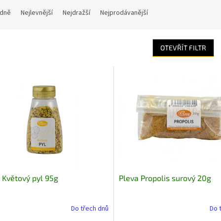
dně
Nejlevnější
Nejdražší
Nejprodávanější
OTEVŘÍT FILTR
 Květový pyl 95g
Pleva Propolis surový 20g
Do třech dnů
Do 