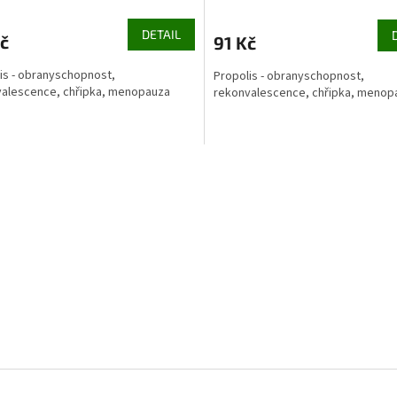
DETAIL
č
91 Kč
is - obranyschopnost,
Propolis - obranyschopnost,
alescence, chřipka, menopauza
rekonvalescence, chřipka, menop
O
v
l
á
d
a
c
í
p
r
v
k
y
v