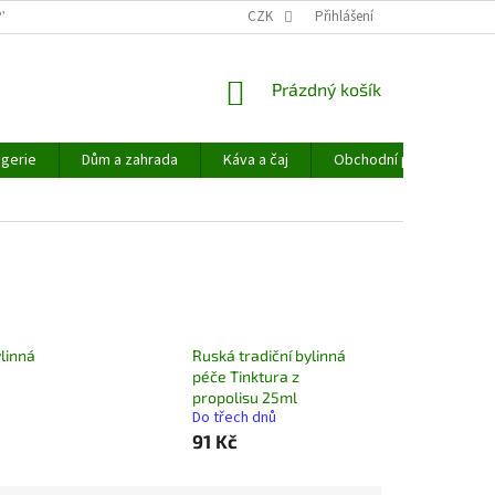
PYHEMP®
OBCHODNÍ PODMÍNKY
CZK
NAPIŠTE NÁM
Přihlášení
NÁKUPNÍ
Prázdný košík
KOŠÍK
gerie
Dům a zahrada
Káva a čaj
Obchodní podmínky
ylinná
Ruská tradiční bylinná
péče Tinktura z
propolisu 25ml
Do třech dnů
91 Kč