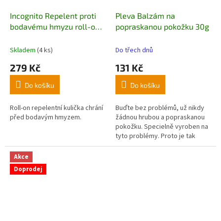
Incognito Repelent proti
Pleva Balzám na
bodavému hmyzu roll-on
popraskanou pokožku 30g
50ml
Skladem
(4 ks)
Do třech dnů
279 Kč
131 Kč
Do košíku
Do košíku
Roll-on repelentní kulička chrání
Buďte bez problémů, už nikdy
před bodavým hmyzem.
žádnou hrubou a popraskanou
pokožku. Specielně vyroben na
tyto problémy. Proto je tak
velmi účinný. Při pravidelném
ošetření máte pokožku
Akce
zdravou, vláčnou a jemnou.
Doprodej