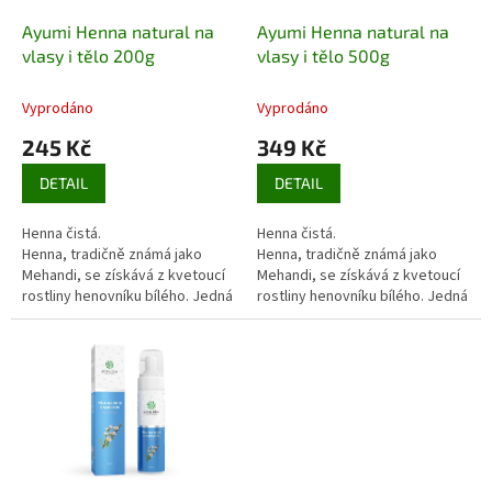
o
d
Ayumi Henna natural na
Ayumi Henna natural na
u
vlasy i tělo 200g
vlasy i tělo 500g
k
t
Vyprodáno
Vyprodáno
ů
245 Kč
349 Kč
DETAIL
DETAIL
Henna čistá.
Henna čistá.
Henna, tradičně známá jako
Henna, tradičně známá jako
Mehandi, se získává z kvetoucí
Mehandi, se získává z kvetoucí
rostliny henovníku bílého. Jedná
rostliny henovníku bílého. Jedná
se o přírodní barvivo určené k
se o přírodní barvivo určené k
dosažení plné a syté barvy
dosažení plné a syté barvy
vlasů či k dekoraci těla,
vlasů či k dekoraci těla,
především rukou a nohou.
především rukou a nohou.