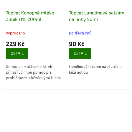
Topvet Konopné mléko
Topvet Lanolínový balzám
Žilník 11% 200ml
na nohy 50ml
Vyprodáno
Do třech dnů
229 Kč
90 Kč
DETAIL
DETAIL
Kompozice aktivních látek
Lanolínový balzám na ztvrdlou
přináší účinnou pomoc při
kůži nohou
problémech s křečovými žilami.