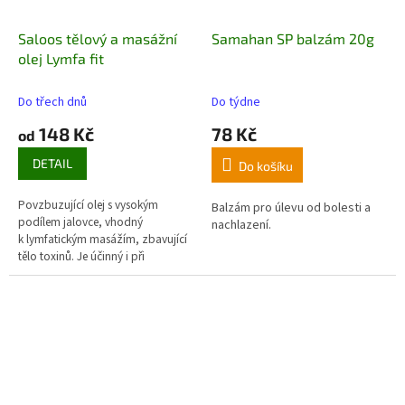
Saloos tělový a masážní
Samahan SP balzám 20g
olej Lymfa fit
Do třech dnů
Do týdne
148 Kč
78 Kč
od
DETAIL
Do košíku
Povzbuzující olej s vysokým
Balzám pro úlevu od bolesti a
podílem jalovce, vhodný
nachlazení.
k lymfatickým masážím, zbavující
tělo toxinů. Je účinný i při
celulitidě.