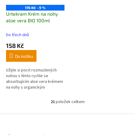
175 Kč
–9 %
Urtekram Krém na nohy
aloe vera BIO 100ml
Do třech dnů
158 Kč
Do košíku
Užijte si pocit rozmazlených
nohou s tímto rychle se
absorbujícím aloe vera krémem
na nohy s organickým
bambuckým máslem. Vyživuje a
chrání vaše nohy složením,
21
položek celkem
O
které působí proti nadměrnému
v
pocení a minimalizaci zápachu.
l
Z
á
á
d
p
a