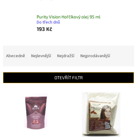
Purity Vision Hořčíkový olej 95 ml
Do třech dnů
193 Kč
Ř
a
Abecedně
Nejlevnější
Nejdražší
Nejprodávanější
z
e
n
OTEVŘÍT FILTR
í
p
V
r
ý
o
p
d
i
u
s
k
p
t
r
ů