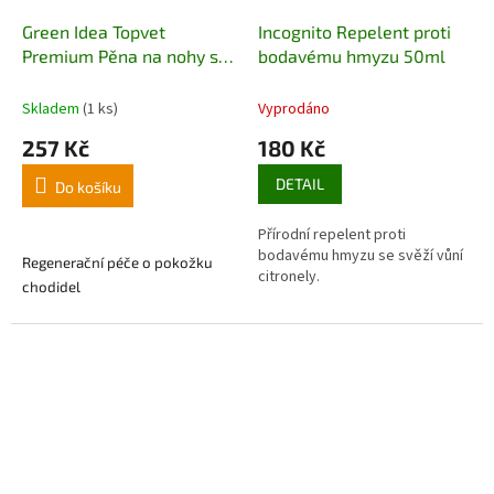
Green Idea Topvet
Incognito Repelent proti
Premium Pěna na nohy s
bodavému hmyzu 50ml
manukou 200 ml
Skladem
(1 ks)
Vyprodáno
257 Kč
180 Kč
DETAIL
Do košíku
Přírodní repelent proti
bodavému hmyzu se svěží vůní
Regenerační péče o pokožku
citronely.
chodidel