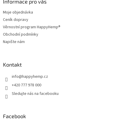
a
Informace pro vás
c
t
í
Moje objednávka
í
p
Ceník dopravy
r
v
Věrnostní program HappyHemp®
k
Obchodní podmínky
y
Napište nám
v
ý
p
i
Kontakt
s
u
info
@
happyhemp.cz
+420 777 978 000
Sledujte nás na facebooku
Facebook