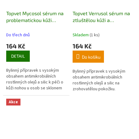
Topvet Mycosol sérum na
Topvet Verrusol sérum na
problematickou kůži
ztluštělou kůži a
nohou 8ml
bradavice 8ml
Do třech dnů
Skladem
(1 ks)
164 Kč
164 Kč
DETAIL
Do košíku
Bylinný přípravek s vysokým
Bylinný přípravek s vysokým
obsahem antimikrobiálních
obsahem antimikrobiálních
rostlinných olejů a silic k péči o
rostlinných olejů a silic na
kůži nohou u osob se sklonem
zrohovatělou pokožku.
ke kožním problémům s účastí
bakterií či plísní. Sérum zásadně
Akce
omezuje zápach nohou při
zvýšené potivosti.