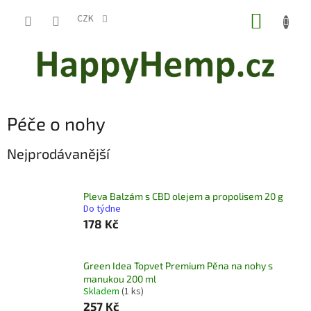
Přejít
NÁKUP
na
CZK
obsah
KOŠÍK
Péče o nohy
Nejprodávanější
Pleva Balzám s CBD olejem a propolisem 20 g
Do týdne
178 Kč
Green Idea Topvet Premium Pěna na nohy s
manukou 200 ml
Skladem
(1 ks)
257 Kč