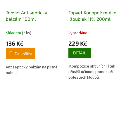
Topvet Antiseptický
Topvet Konopné mléko
balzám 100ml
Kloubník 11% 200ml
Skladem
(2 ks)
Vyprodáno
136 Kč
229 Kč
DETAIL
Do košíku
Kompozice aktivních látek
Antiseptický balzám na plísně
přináší účinnou pomoc při
nohou
bolestech kloubů.