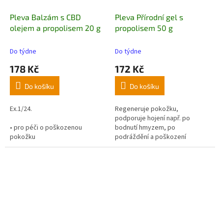
Pleva Balzám s CBD
Pleva Přírodní gel s
olejem a propolisem 20 g
propolisem 50 g
Do týdne
Do týdne
178 Kč
172 Kč
Do košíku
Do košíku
Ex.1/24.
Regeneruje pokožku,
podporuje hojení např. po
• pro péči o poškozenou
bodnutí hmyzem, po
pokožku
podráždění a poškození
• vhodný na suchá a svědivá
saponáty, poranění, poškrábání,
místa
svědění apod.
• obsahuje antioxidanty pro
ochranu pokožky
• balení obsahuje 100 mg CBD