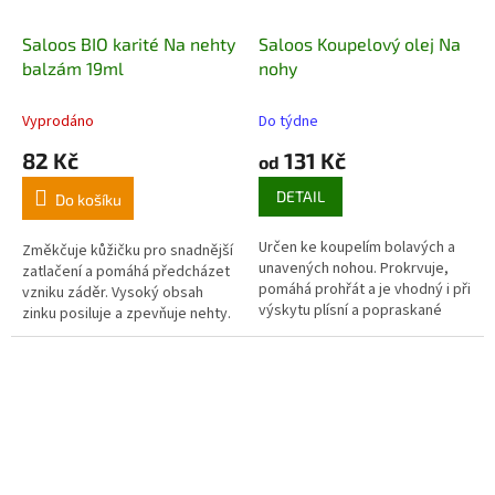
Saloos BIO karité Na nehty
Saloos Koupelový olej Na
balzám 19ml
nohy
Vyprodáno
Do týdne
82 Kč
131 Kč
od
DETAIL
Do košíku
Určen ke koupelím bolavých a
Změkčuje kůžičku pro snadnější
unavených nohou. Prokrvuje,
zatlačení a pomáhá předcházet
pomáhá prohřát a je vhodný i při
vzniku záděr. Vysoký obsah
výskytu plísní a popraskané
zinku posiluje a zpevňuje nehty.
kůže na patách
.