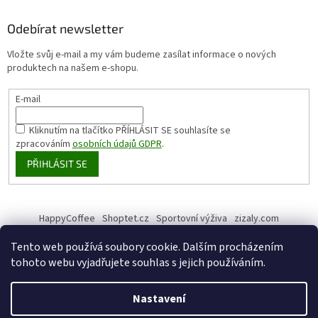
Odebírat newsletter
Vložte svůj e-mail a my vám budeme zasílat informace o nových
produktech na našem e-shopu.
E-mail
Kliknutím na tlačítko PŘÍHLÁSIT SE
souhlasíte se
zpracováním
osobních údajů GDPR
.
PŘIHLÁSIT SE
HappyCoffee
Shoptet.cz
Sportovní výživa
zizaly.com
Tento web používá soubory cookie. Dalším procházením
tohoto webu vyjadřujete souhlas s jejich používáním.
Vytvořil Shoptet
Nastavení