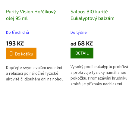
Purity Vision Hořčíkový
Saloos BIO karité
olej 95 ml
Eukalyptový balzám
Do třech dnů
Do týdne
193 Kč
68 Kč
od
DETAIL
Do košíku
Vysoký podíl eukalyptu prohřívá
Dopřejte svým svalům uvolnění
a prokrvuje fyzicky namáhanou
a relaxaci po náročné fyzické
pokožku. Promazávání hrudníku
aktivitě či dlouhém dni na nohou.
zmírňuje příznaky nachlazení
.