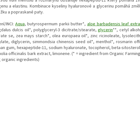
tvou vůní mentolu a rozmarýnu obsahuje hexapeptid-11 který pomáhá zv
genu a elastinu. Kombinace kyseliny hyaluronové a glycerinu pomáhá změ
žku a popraskané paty.
ení/INCI:
Aqua
, butyrospermum parkii butter*,
aloe barbadensis leaf extra
dalus dulcis oil*, polyglyceryl-3 dicitrate/stearate,
glycerin
**, cetyl alkoh
ate se, zea mays starch*, olea europaea oil*, zinc ricinoleate, lysolecith
late, diglycerin, simmondsia chinensis seed oil*, menthol*, rosmarin offic
han gum, hexapeptide-11, sodium hyaluronate, tocopherol, beta-sitosterol
lia officinalis bark extract, limonene. (* = ingredient from Organic Farmin
 organic ingredients)