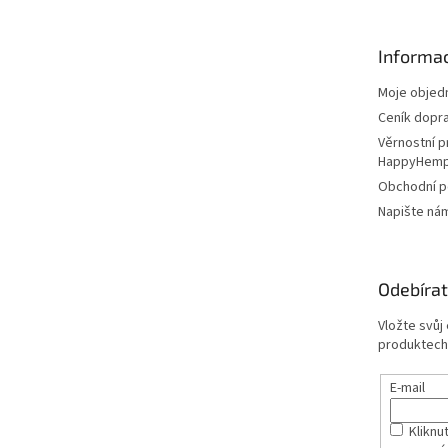
a
t
Informac
í
Moje objed
Ceník dopr
Věrnostní 
HappyHem
Obchodní 
Napište ná
Odebírat
Vložte svůj
produktech
E-mail
Kliknut