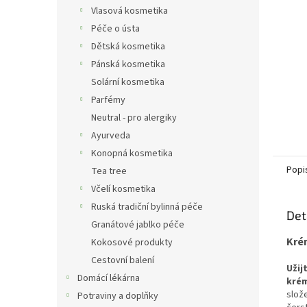
n
Vlasová kosmetika
e
Péče o ústa
l
Dětská kosmetika
Pánská kosmetika
Solární kosmetika
Parfémy
Neutral - pro alergiky
Ayurveda
Konopná kosmetika
Popi
Tea tree
Včelí kosmetika
Ruská tradiční bylinná péče
Det
Granátové jablko péče
Kré
Kokosové produkty
Cestovní balení
Užij
Domácí lékárna
kré
slož
Potraviny a doplňky