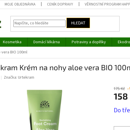
MOJE OBJEDNÁVKA
CENÍK DOPRAVY
VĚRNOSTNÍ PROGRAM HAP
HLEDAT
Kosmetika
Domácí lékárna
Potraviny a doplňky
Ekodro
 vera BIO 100ml
ekram Krém na nohy aloe vera BIO 100
Značka:
Urtekram
175 Kč
–
158
Měrná
Do tř
cena: