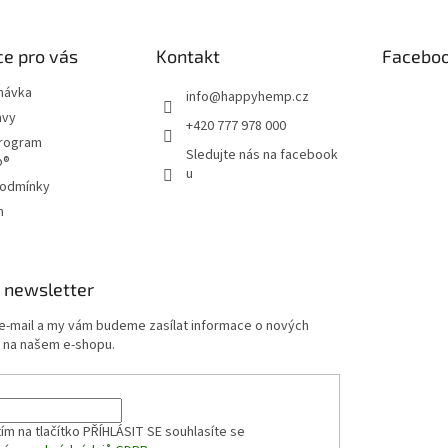
e pro vás
Kontakt
Facebo
návka
info
@
happyhemp.cz
avy
+420 777 978 000
program
Sledujte nás na facebook
p®
u
podmínky
m
 newsletter
 e-mail a my vám budeme zasílat informace o nových
 na našem e-shopu.
ím na tlačítko PŘÍHLÁSIT SE
souhlasíte se