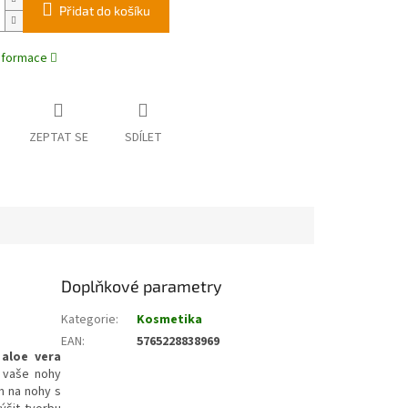
Přidat do košíku
informace
ZEPTAT SE
SDÍLET
Doplňkové parametry
Kategorie
:
Kosmetika
EAN
:
5765228838969
 aloe vera
 vaše nohy
m na nohy s