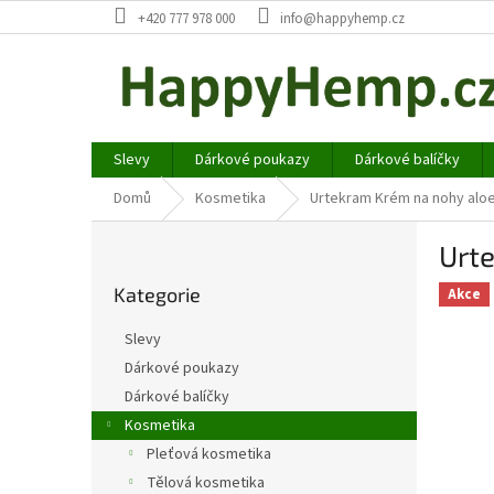
Přejít
+420 777 978 000
info@happyhemp.cz
na
obsah
Slevy
Dárkové poukazy
Dárkové balíčky
Domů
Kosmetika
Urtekram Krém na nohy aloe
P
Urt
o
Přeskočit
s
Kategorie
kategorie
Akce
t
r
Slevy
a
Dárkové poukazy
n
Dárkové balíčky
n
í
Kosmetika
p
Pleťová kosmetika
a
Tělová kosmetika