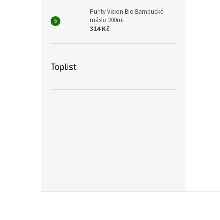
Purity Vision Bio Bambucké
máslo 200ml
314 Kč
Toplist
Z
á
p