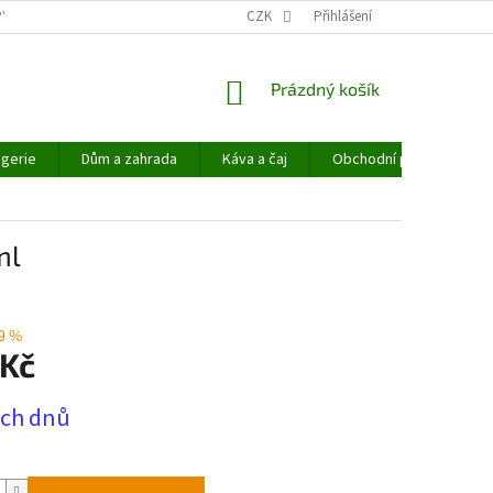
PYHEMP®
OBCHODNÍ PODMÍNKY
CZK
NAPIŠTE NÁM
Přihlášení
NÁKUPNÍ
Prázdný košík
KOŠÍK
gerie
Dům a zahrada
Káva a čaj
Obchodní podmínky
ml
9 %
 Kč
ech dnů