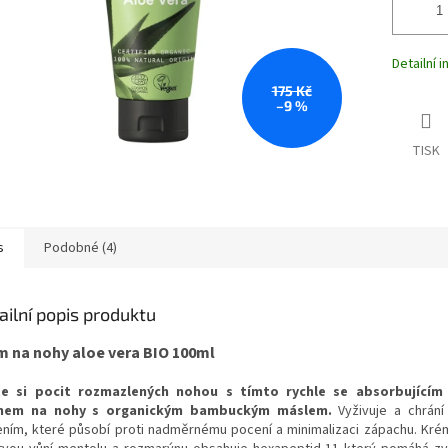
Detailní 
175 Kč
–9 %
TISK
s
Podobné (4)
ailní popis produktu
m na nohy aloe vera BIO 100ml
te si pocit rozmazlených nohou s tímto rychle se absorbujícím
mem na nohy s organickým bambuckým máslem.
Vyživuje a chrání
ením, které působí proti nadměrnému pocení a minimalizaci zápachu. Kré