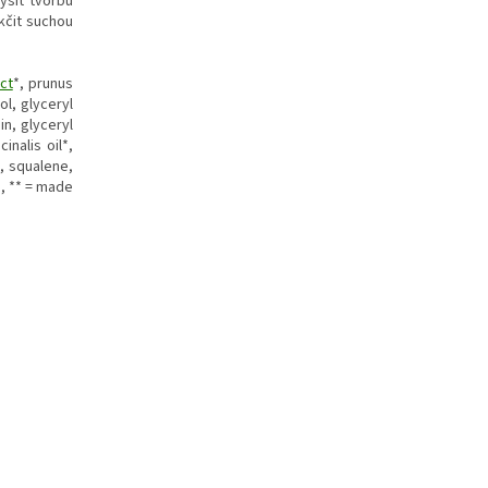
ýšit tvorbu
kčit suchou
ct
*, prunus
ol, glyceryl
in, glyceryl
inalis oil*,
, squalene,
g, ** = made