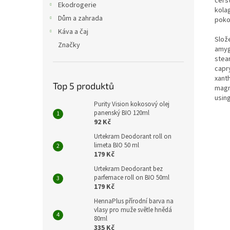
čers
Ekodrogerie
kola
Dům a zahrada
poko
Káva a čaj
Slož
Značky
amyg
stear
capry
xant
Top 5 produktů
magno
using
Purity Vision kokosový olej
panenský BIO 120ml
92 Kč
Urtekram Deodorant roll on
limeta BIO 50 ml
179 Kč
Urtekram Deodorant bez
parfemace roll on BIO 50ml
179 Kč
HennaPlus přírodní barva na
vlasy pro muže světle hnědá
80ml
335 Kč