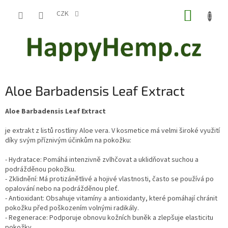
Přejít
NÁKUP
na
CZK
obsah
KOŠÍK
Aloe Barbadensis Leaf Extract
Aloe Barbadensis Leaf Extract
je extrakt z listů rostliny Aloe vera. V kosmetice má velmi široké využití
díky svým příznivým účinkům na pokožku:
- Hydratace: Pomáhá intenzivně zvlhčovat a uklidňovat suchou a
podrážděnou pokožku.
- Zklidnění: Má protizánětlivé a hojivé vlastnosti, často se používá po
opalování nebo na podrážděnou pleť.
- Antioxidant: Obsahuje vitamíny a antioxidanty, které pomáhají chránit
pokožku před poškozením volnými radikály.
- Regenerace: Podporuje obnovu kožních buněk a zlepšuje elasticitu
pokožky.