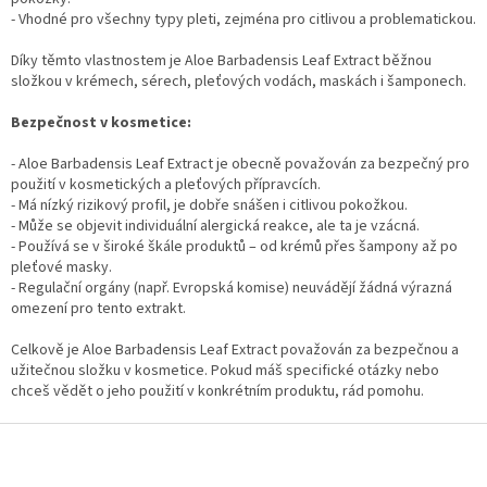
- Vhodné pro všechny typy pleti, zejména pro citlivou a problematickou.
Díky těmto vlastnostem je Aloe Barbadensis Leaf Extract běžnou
složkou v krémech, sérech, pleťových vodách, maskách i šamponech.
Bezpečnost v kosmetice:
- Aloe Barbadensis Leaf Extract je obecně považován za bezpečný pro
použití v kosmetických a pleťových přípravcích.
- Má nízký rizikový profil, je dobře snášen i citlivou pokožkou.
- Může se objevit individuální alergická reakce, ale ta je vzácná.
- Používá se v široké škále produktů – od krémů přes šampony až po
pleťové masky.
- Regulační orgány (např. Evropská komise) neuvádějí žádná výrazná
omezení pro tento extrakt.
Celkově je Aloe Barbadensis Leaf Extract považován za bezpečnou a
užitečnou složku v kosmetice. Pokud máš specifické otázky nebo
chceš vědět o jeho použití v konkrétním produktu, rád pomohu.
Z
á
p