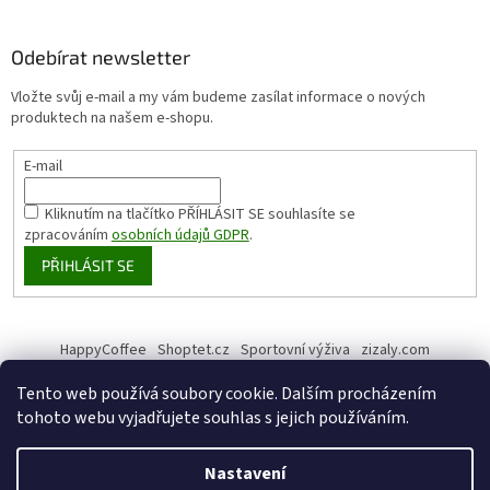
Odebírat newsletter
Vložte svůj e-mail a my vám budeme zasílat informace o nových
produktech na našem e-shopu.
E-mail
Kliknutím na tlačítko PŘÍHLÁSIT SE
souhlasíte se
zpracováním
osobních údajů GDPR
.
PŘIHLÁSIT SE
HappyCoffee
Shoptet.cz
Sportovní výživa
zizaly.com
Tento web používá soubory cookie. Dalším procházením
tohoto webu vyjadřujete souhlas s jejich používáním.
Vytvořil Shoptet
Nastavení