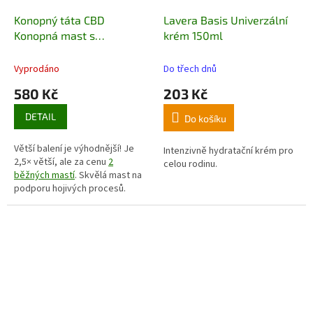
Konopný táta CBD
Lavera Basis Univerzální
Konopná mast s
krém 150ml
kostivalem velká 200 ml
Vyprodáno
Do třech dnů
580 Kč
203 Kč
DETAIL
Do košíku
Větší balení je výhodnější! Je
Intenzivně hydratační krém pro
2,5× větší, ale za cenu
2
celou rodinu.
běžných mastí
. Skvělá mast na
podporu hojivých procesů.
Vhodná pro citlivou pokožku a
certifikována pro novorozence!