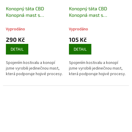
Konopný táta CBD
Konopný táta CBD
Konopná mast s
Konopná mast s
kostivalem 80 ml
kostivalem cestovní 15 ml
Vyprodáno
Vyprodáno
290 Kč
105 Kč
DETAIL
DETAIL
Spojením kostivalu a konopí
Spojením kostivalu a konopí
jsme vyrobili jedinečnou mast,
jsme vyrobili jedinečnou mast,
která podporuje hojivé procesy.
která podporuje hojivé procesy.