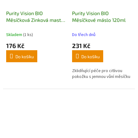
Purity Vision BIO
Purity Vision BIO
Měsíčková Zinková mast
Měsíčkové máslo 120ml
70ml
Skladem
(1 ks)
Do třech dnů
176 Kč
231 Kč
Do košíku
Do košíku
Zklidňující péče pro citlivou
pokožku s jemnou vůní měsíčku