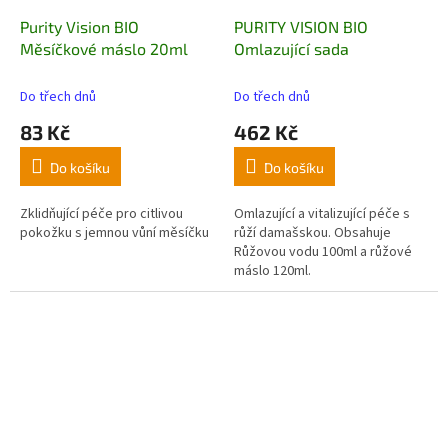
Purity Vision BIO
PURITY VISION BIO
Měsíčkové máslo 20ml
Omlazující sada
Do třech dnů
Do třech dnů
83 Kč
462 Kč
Do košíku
Do košíku
Zklidňující péče pro citlivou
Omlazující a vitalizující péče s
pokožku s jemnou vůní měsíčku
růží damašskou. Obsahuje
Růžovou vodu 100ml a růžové
máslo 120ml.