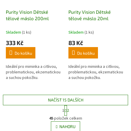
Purity Vision Dětské
Purity Vision Dětské
tělové máslo 200ml
tělové máslo 20ml
Skladem
(1 ks)
Skladem
(1 ks)
333 Kč
83 Kč
Do košíku
Do košíku
Ideální pro miminka a citlivou,
Ideální pro miminka a citlivou,
problematickou, ekzematickou
problematickou, ekzematickou
a suchou pokožku.
a suchou pokožku.
NAČÍST 15 DALŠÍCH
S
1
2
t
O
r
45
položek celkem
v
á
l
NAHORU
n