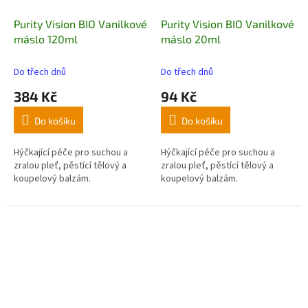
Purity Vision BIO Vanilkové
Purity Vision BIO Vanilkové
máslo 120ml
máslo 20ml
Do třech dnů
Do třech dnů
384 Kč
94 Kč
Do košíku
Do košíku
Hýčkající péče pro suchou a
Hýčkající péče pro suchou a
zralou pleť, pěstící tělový a
zralou pleť, pěstící tělový a
koupelový balzám.
koupelový balzám.