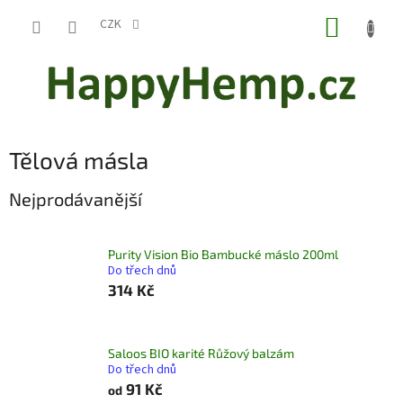
Přejít
NÁKUP
na
CZK
obsah
KOŠÍK
Tělová másla
Nejprodávanější
Purity Vision Bio Bambucké máslo 200ml
Do třech dnů
314 Kč
Saloos BIO karité Růžový balzám
Do třech dnů
91 Kč
od