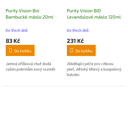
Purity Vision Bio
Purity Vision BIO
Bambucké máslo 20ml
Levandulové máslo 120ml
Do třech dnů
Do třech dnů
83 Kč
231 Kč
Do košíku
Do košíku
Jemná oříšková chuť dodá
Zklidňující péče pro citlivou
vašim pokrmům nový rozměr.
pleť, dětský tělový a koupelový
balzám.