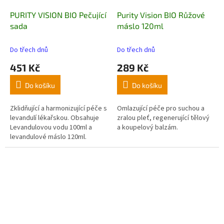
PURITY VISION BIO Pečující
Purity Vision BIO Růžové
sada
máslo 120ml
Do třech dnů
Do třech dnů
451 Kč
289 Kč
Do košíku
Do košíku
Zklidňující a harmonizující péče s
Omlazující péče pro suchou a
levandulí lékařskou. Obsahuje
zralou pleť, regenerující tělový
Levandulovou vodu 100ml a
a koupelový balzám.
levandulové máslo 120ml.