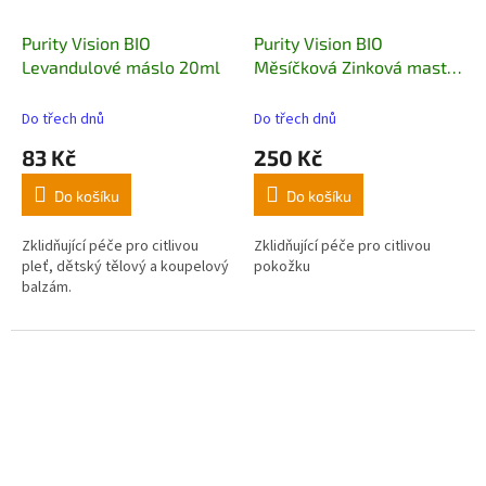
Purity Vision BIO
Purity Vision BIO
Levandulové máslo 20ml
Měsíčková Zinková mast
150ml
Do třech dnů
Do třech dnů
83 Kč
250 Kč
Do košíku
Do košíku
Zklidňující péče pro citlivou
Zklidňující péče pro citlivou
pleť, dětský tělový a koupelový
pokožku
balzám.