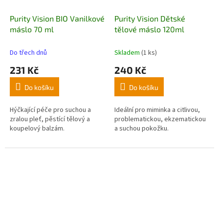
Purity Vision BIO Vanilkové
Purity Vision Dětské
máslo 70 ml
tělové máslo 120ml
Do třech dnů
Skladem
(1 ks)
231 Kč
240 Kč
Do košíku
Do košíku
Hýčkající péče pro suchou a
Ideální pro miminka a citlivou,
zralou pleť, pěstící tělový a
problematickou, ekzematickou
koupelový balzám.
a suchou pokožku.