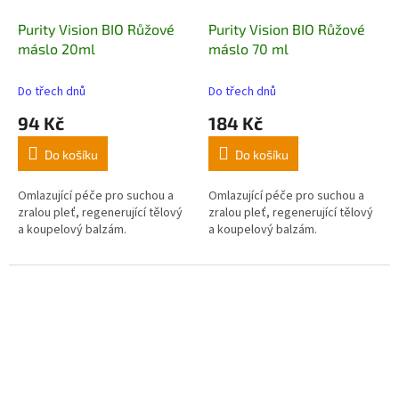
Purity Vision BIO Růžové
Purity Vision BIO Růžové
máslo 20ml
máslo 70 ml
Do třech dnů
Do třech dnů
94 Kč
184 Kč
Do košíku
Do košíku
Omlazující péče pro suchou a
Omlazující péče pro suchou a
zralou pleť, regenerující tělový
zralou pleť, regenerující tělový
a koupelový balzám.
a koupelový balzám.