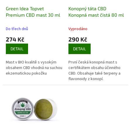
o
d
Green Idea Topvet
Konopný táta CBD
u
Premium CBD mast 30 ml
Konopná mast čistá 80 ml
k
t
Do třech dnů
Vyprodáno
ů
274 Kč
290 Kč
DETAIL
DETAIL
Mast v BIO kvalitě s vysokým
První česká konopná mast s
obsahem CBD vhodná na suchou
certifikátem obsahu účinného
ekzematickou pokožku
CBD. Obsahuje také terpeny a
flavonoidy z konopí.