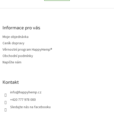
á
k
d
o
v
Z
a
á
c
á
n
í
p
í
p
a
Informace pro vás
r
t
v
Moje objednávka
í
k
Ceník dopravy
y
v
Věrnostní program HappyHemp®
ý
Obchodní podmínky
p
Napište nám
i
s
u
Kontakt
info
@
happyhemp.cz
+420 777 978 000
Sledujte nás na facebooku