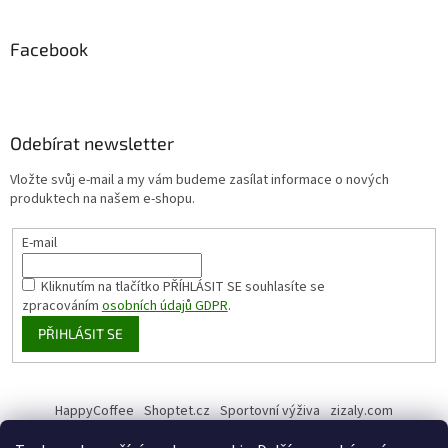
Facebook
Odebírat newsletter
Vložte svůj e-mail a my vám budeme zasílat informace o nových
produktech na našem e-shopu.
E-mail
Kliknutím na tlačítko PŘÍHLÁSIT SE
souhlasíte se
zpracováním
osobních údajů GDPR
.
PŘIHLÁSIT SE
HappyCoffee
Shoptet.cz
Sportovní výživa
zizaly.com