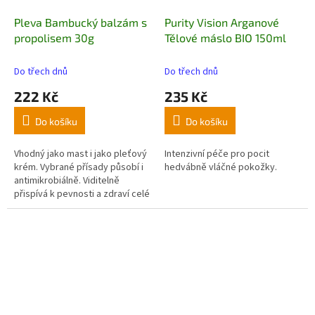
Pleva Bambucký balzám s
Purity Vision Arganové
propolisem 30g
Tělové máslo BIO 150ml
Do třech dnů
Do třech dnů
222 Kč
235 Kč
Do košíku
Do košíku
Vhodný jako mast i jako pleťový
Intenzivní péče pro pocit
krém. Vybrané přísady působí i
hedvábně vláčné pokožky.
antimikrobiálně. Viditelně
přispívá k pevnosti a zdraví celé
vaší pokožky – a to hned po
první aplikaci. Bez přidané
parfemace