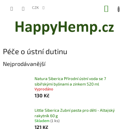
Přejít
NÁKUP
na
CZK
obsah
KOŠÍK
Péče o ústní dutinu
Nejprodávanější
Natura Siberica Přírodní ústní voda se 7
sibiřskými bylinami a zinkem 520 ml
Vyprodáno
130 Kč
Little Siberica Zubní pasta pro děti - Altajský
rakytník 60 g
Skladem
(1 ks)
121 Kč