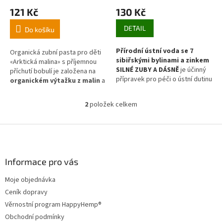
ů
121 Kč
130 Kč
DETAIL
Do košíku
Přírodní ústní voda se 7
Organická zubní pasta pro děti
sibiřskými bylinami a zinkem
«Arktická malina» s příjemnou
SILNÉ ZUBY A DÁSNĚ
je účinný
příchutí bobulí je založena na
přípravek pro péči o ústní dutinu
organickém výtažku z malin
a
pro každodenní použití.žití.
xylitolu
. Posiluje zuby a dásně
vašich dětí, poskytuje
2
položek celkem
O
každodenní ochranu ústní
v
dutiny.
l
Z
á
á
d
p
a
a
Informace pro vás
c
t
í
Moje objednávka
í
p
Ceník dopravy
r
v
Věrnostní program HappyHemp®
k
Obchodní podmínky
y