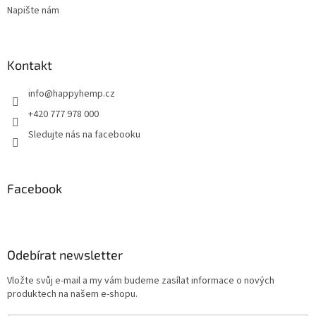
Napište nám
v
ý
p
i
Kontakt
s
u
info
@
happyhemp.cz
+420 777 978 000
Sledujte nás na facebooku
Facebook
Odebírat newsletter
Vložte svůj e-mail a my vám budeme zasílat informace o nových
produktech na našem e-shopu.