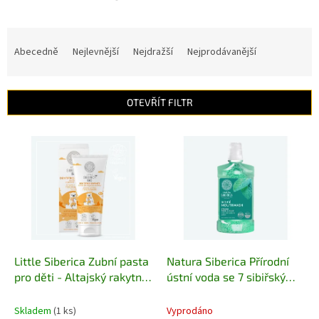
Ř
a
Abecedně
Nejlevnější
Nejdražší
Nejprodávanější
z
e
n
OTEVŘÍT FILTR
í
p
V
r
ý
o
p
d
i
u
s
k
p
t
r
ů
o
d
Little Siberica Zubní pasta
Natura Siberica Přírodní
u
pro děti - Altajský rakytník
ústní voda se 7 sibiřskými
k
60 g
bylinami a zinkem 520 ml
t
Skladem
(1 ks)
Vyprodáno