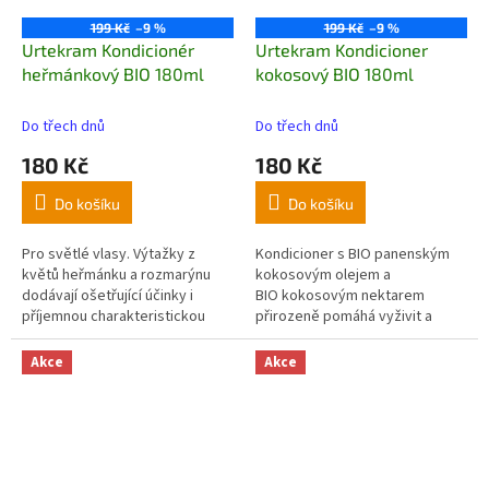
bezoplachovou péči.
199 Kč
–9 %
199 Kč
–9 %
Urtekram Kondicionér
Urtekram Kondicioner
heřmánkový BIO 180ml
kokosový BIO 180ml
Do třech dnů
Do třech dnů
180 Kč
180 Kč
Do košíku
Do košíku
Pro světlé vlasy. Výtažky z
Kondicioner s BIO panenským
květů heřmánku a rozmarýnu
kokosovým olejem a
dodávají ošetřující účinky i
BIO kokosovým nektarem
příjemnou charakteristickou
přirozeně pomáhá vyživit a
vůni.
hydratovat vlasy.
Akce
Akce