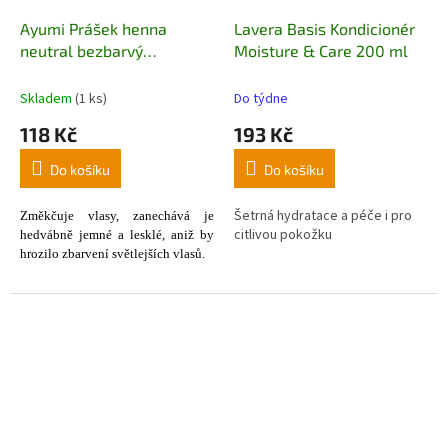
Ayumi Prášek henna
Lavera Basis Kondicionér
neutral bezbarvý
Moisture & Care 200 ml
kondicioner na vlasy 100 g
Skladem
(1 ks)
Do týdne
118 Kč
193 Kč
Do košíku
Do košíku
Šetrná hydratace a péče i pro
Z
měkčuje vlas
y,
zanechává je
citlivou pokožku
hedvá
bně jemné a
l
esklé
, aniž by
hrozilo zbarvení světlejších vlasů.