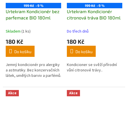
199 Kč
–9 %
199 Kč
–9 %
Urtekram Kondicionér bez
Urtekram Kondicionér
parfemace BIO 180ml
citronová tráva BIO 180ml
Skladem
(1 ks)
Do třech dnů
180 Kč
180 Kč
Do košíku
Do košíku
Jemný kondicionér pro alergiky
Kondicioner se svěží přírodní
a astmatiky. Bez konzervačních
vůní citronové trávy..
látek, umělých barviv a parfémů.
Akce
Akce