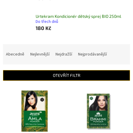
Urtekram Kondicionér dětský sprej BIO 250ml
Do třech dnů
180 Kč
Ř
a
Abecedně
Nejlevnější
Nejdražší
Nejprodávanější
z
e
n
OTEVŘÍT FILTR
í
p
V
r
ý
o
p
d
i
u
s
k
p
t
r
ů