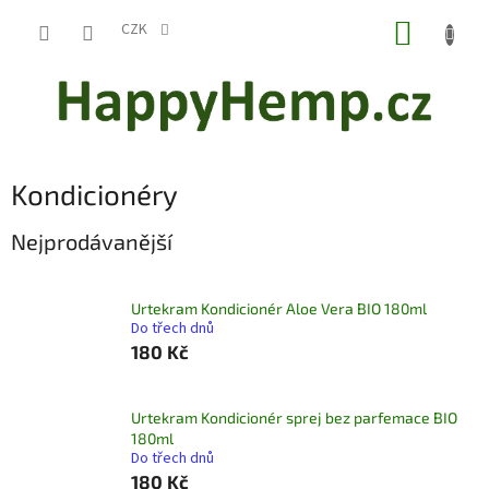
Přejít
NÁKUP
na
CZK
obsah
KOŠÍK
Kondicionéry
Nejprodávanější
Urtekram Kondicionér Aloe Vera BIO 180ml
Do třech dnů
180 Kč
Urtekram Kondicionér sprej bez parfemace BIO
180ml
Do třech dnů
180 Kč