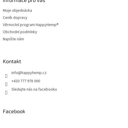
a
Informace pro vás
c
t
í
Moje objednávka
í
p
Ceník dopravy
r
v
Věrnostní program HappyHemp®
k
Obchodní podmínky
y
Napište nám
v
ý
p
i
Kontakt
s
u
info
@
happyhemp.cz
+420 777 978 000
Sledujte nás na facebooku
Facebook