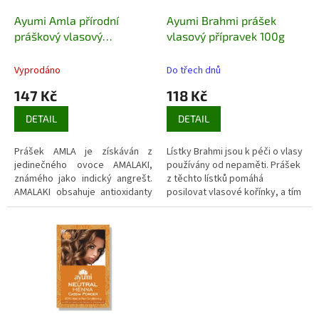
o
d
Ayumi Amla přírodní
Ayumi Brahmi prášek
u
práškový vlasový
vlasový přípravek 100g
k
kondicioner 100 g
t
Vyprodáno
Do třech dnů
ů
147 Kč
118 Kč
DETAIL
DETAIL
Prášek AMLA je získáván z
Lístky Brahmi jsou k péči o vlasy
jedinečného ovoce AMALAKI,
používány od nepaměti. Prášek
známého jako indický angrešt.
z těchto lístků pomáhá
AMALAKI obsahuje antioxidanty
posilovat vlasové kořínky, a tím
a obrovské množství vitaminu C.
také napomáhá omezení
V Indii se mimo jiné používá jako
vypadávání vlasů. Pravidelné
čistě přírodní kondicionér pro
používání pomáhá proti lupům.
lesklé vlasy.