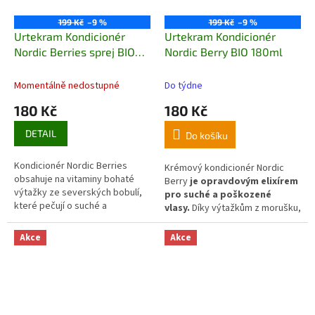
199 Kč
–9 %
199 Kč
–9 %
Urtekram Kondicionér
Urtekram Kondicionér
Nordic Berries sprej BIO
Nordic Berry BIO 180ml
250ml
Momentálně nedostupné
Do týdne
180 Kč
180 Kč
DETAIL
Do košíku
Kondicionér Nordic Berries
Krémový kondicionér Nordic
obsahuje na vitaminy bohaté
Berry
je opravdovým elixírem
výtažky ze severských bobulí,
pro suché a poškozené
které pečují o suché a
vlasy.
Díky výtažkům z morušku,
poškozené vlasy.
ovsa a aloe vera získají vaše
vlasy zpět hebkost, lesk a
Akce
Akce
zdravou sílu, zatímco se budou
snadno rozčesávat a nádherně
vonět po ovoci. Každé mytí se
promění v osvěžující rituál plný
výživy a obnovy.