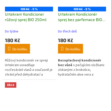
základ zdraví Vašich vlasů a
pokožky.
199 Kč
–9 %
199 Kč
–9 %
Urtekram Kondicioner
Urtekram Kondicionér
růžový sprej BIO 250ml
sprej bez parfemace BIO
180ml
Do týdne
Do třech dnů
180 Kč
180 Kč
Do košíku
Do košíku
Růžový kondicionér ve spreji
Bezoplachový kondicionér
Urtekram usnadňuje
bez vůně
s pečujícími složkami
rozčesávání vlasů a současně je
získanými z brokolice,
chrání před dehydratací a
hydratačním aloe vera a
poškozením při úpravě horkým
glycerinem, které vyživují vlasy
vzduchem.
Složení bohaté na
a pokožku hlavy. Čistá aloe vera
Akce
množství výtažků z Aloe
hydratuje vlas po celé délce,
vera, rostlinný glycerin a
kondicionér tak lze použít
růžovou květovou vodu
kdykoli během dne i na suché
uzamyká ve vlasech
vlasy, které se pak dobře
hydrataci, zjemňuje jejich
rozčesávají a jsou hebké na