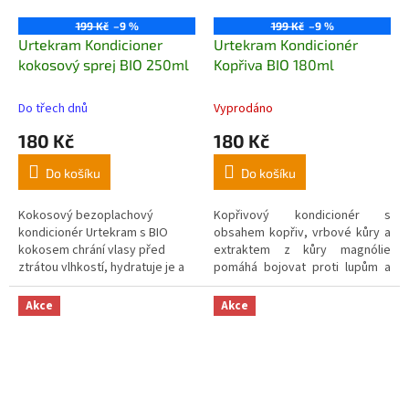
199 Kč
–9 %
199 Kč
–9 %
Urtekram Kondicioner
Urtekram Kondicionér
kokosový sprej BIO 250ml
Kopřiva BIO 180ml
Do třech dnů
Vyprodáno
180 Kč
180 Kč
Do košíku
Do košíku
Kokosový bezoplachový
Kopřivový kondicionér s
kondicionér Urtekram s BIO
obsahem kopřiv, vrbové kůry a
kokosem chrání vlasy před
extraktem z kůry magnólie
ztrátou vlhkostí, hydratuje je a
pomáhá bojovat proti lupům a
díky svému složení i maximálně
obnovit zdravou rovnováhu
vyživuje.
vlasů a pokožky hlavy. Masírujte
Akce
Akce
do vlasů a nechte 2-3 minuty
působit.