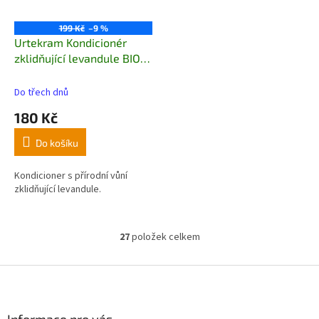
strukturu a chrání před
omak.
třepením.
199 Kč
–9 %
Urtekram Kondicionér
zklidňující levandule BIO
180ml
Do třech dnů
180 Kč
Do košíku
Kondicioner s přírodní vůní
zklidňující levandule.
27
položek celkem
O
v
l
Z
á
á
d
p
a