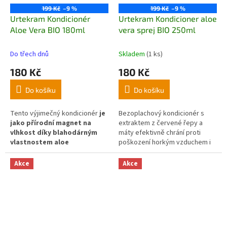
199 Kč
–9 %
199 Kč
–9 %
Urtekram Kondicionér
Urtekram Kondicioner aloe
Aloe Vera BIO 180ml
vera sprej BIO 250ml
Do třech dnů
Skladem
(1 ks)
180 Kč
180 Kč
Do košíku
Do košíku
Tento výjimečný kondicionér
je
Bezoplachový kondicionér s
jako přírodní magnet na
extraktem z červené řepy a
vlhkost díky blahodárným
máty efektivně chrání proti
vlastnostem aloe
poškození horkým vzduchem i
vera.
Kombinace přírodních
ztrátě barvy.
Čistá aloe vera
výtažků a olejů dodává vlasům
hydratuje vlas po celé délce,
Akce
Akce
lesk a pružnost, v kombinaci s
kondicionér tak lze použít
lecitinem a glycerinem
kdykoli během dne i na suché
usnadňuje jejich rozčesávání.
vlasy
, které se pak dobře
Vlasy jsou oživené jako po
rozčesávají a jsou hebké na
zábalu. Lze také použít jako
omak.
vlasovou masku.