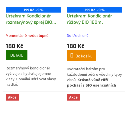
199 Kč
–9 %
199 Kč
–9 %
Urtekram Kondicionér
Urtekram Kondicionér
rozmarýnový sprej BIO
růžový BIO 180ml
200ml
Momentálně nedostupné
Do třech dnů
180 Kč
180 Kč
DETAIL
Do košíku
Rozmarýnový kondicionér
Hydratační balzám pro
vyživuje a hydratuje jemné
každodenní péči o všechny typy
vlasy. Pomáhá udržovat vlasy
vlasů.
Krásná vůně růží
hladké.
pochází z BIO esenciálních
olejů a extraktů z růže s
přídavkem BIO esenciálního
Akce
Akce
oleje z růžového
muškátu.
Kromě vůně přispívají
tyto složky regenerační a
hydratační péčí a spolu s
výběrem olejů tvoří kvalitní