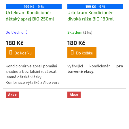
199 Kč
–9 %
199 Kč
–9 %
Urtekram Kondicionér
Urtekram Kondicionér
dětský sprej BIO 250ml
divoká růže BIO 180ml
Do třech dnů
Skladem
(1 ks)
180 Kč
180 Kč
Do košíku
Do košíku
Kondicionér ve spreji pomáhá
Vyživující kondicionér
pro
snadno a bez tahání rozčesat
barvené vlasy
.
jemné dětské vlásky.
Kombinace výtažků z Aloe vera
s měsíčkem lékařským a
magnolií usnadňuje rozčesávání
Akce
Akce
a současně pečuje o citlivou
pokožku hlavy. Kondicionér je
tak vhodný pro děti i dospělé s
přecitlivělou vlasovou
pokožkou. Kondicionér lze také
použít jako intenzivní