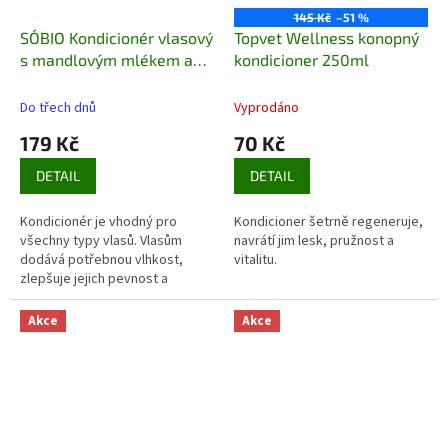
145 Kč
–51 %
SO´BIO Kondicionér vlasový
Topvet Wellness konopný
s mandlovým mlékem a
kondicioner 250ml
rýžovými proteiny BIO
200ml
Do třech dnů
Vyprodáno
179 Kč
70 Kč
DETAIL
DETAIL
Kondicionér je vhodný pro
Kondicioner šetrně regeneruje,
všechny typy vlasů. Vlasům
navrátí jim lesk, pružnost a
dodává potřebnou vlhkost,
vitalitu.
zlepšuje jejich pevnost a
usnadňuje rozčesávání. Bez
exp.9/23,vydrží mnohem déle
obsahu parabenů a silikonů.
Akce
Akce