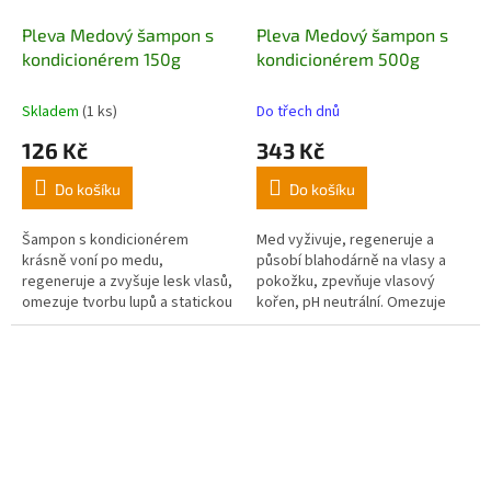
Pleva Medový šampon s
Pleva Medový šampon s
kondicionérem 150g
kondicionérem 500g
Skladem
(1 ks)
Do třech dnů
126 Kč
343 Kč
Do košíku
Do košíku
Šampon s kondicionérem
Med vyživuje, regeneruje a
krásně voní po medu,
působí blahodárně na vlasy a
regeneruje a zvyšuje lesk vlasů,
pokožku, zpevňuje vlasový
omezuje tvorbu lupů a statickou
kořen, pH neutrální. Omezuje
elektřinu.
tvorbu lupů.