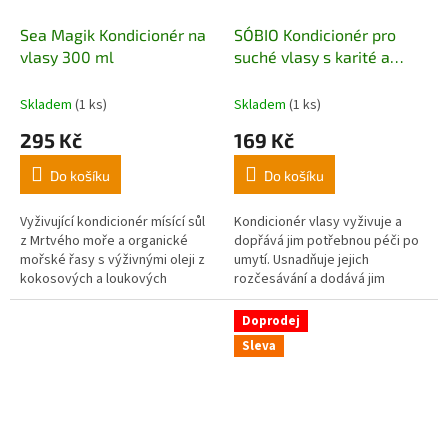
Sea Magik Kondicionér na
SO´BIO Kondicionér pro
vlasy 300 ml
suché vlasy s karité a
arganovými ceramidy BIO
200ml
Skladem
(1 ks)
Skladem
(1 ks)
295 Kč
169 Kč
Do košíku
Do košíku
Vyživující kondicionér mísící sůl
Kondicionér vlasy vyživuje a
z Mrtvého moře a organické
dopřává jim potřebnou péči po
mořské řasy s výživnými oleji z
umytí. Usnadňuje jejich
kokosových a loukových
rozčesávání a dodává jim
semen..
ochranu. Bez obsahu parabenů a
silikonů.
Doprodej
Sleva