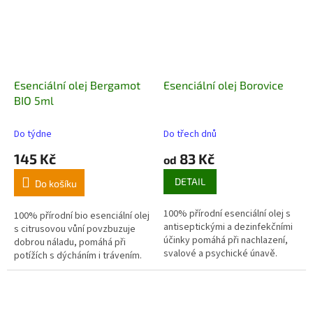
Esenciální olej Bergamot
Esenciální olej Borovice
BIO 5ml
Do týdne
Do třech dnů
145 Kč
83 Kč
od
DETAIL
Do košíku
100% přírodní esenciální olej s
100% přírodní bio esenciální olej
antiseptickými a dezinfekčními
s citrusovou vůní povzbuzuje
účinky pomáhá při nachlazení,
dobrou náladu, pomáhá při
svalové a psychické únavě.
potížích s dýcháním i trávením.