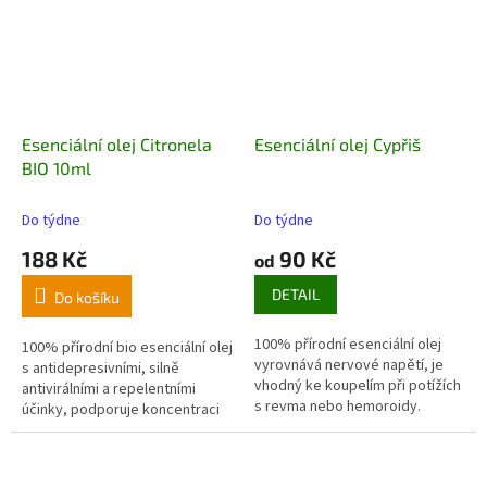
Esenciální olej Citronela
Esenciální olej Cypřiš
BIO 10ml
Do týdne
Do týdne
188 Kč
90 Kč
od
DETAIL
Do košíku
100% přírodní esenciální olej
100% přírodní bio esenciální olej
vyrovnává nervové napětí, je
s antidepresivními, silně
vhodný ke koupelím při potížích
antivirálními a repelentními
s revma nebo hemoroidy
.
účinky, podporuje koncentraci