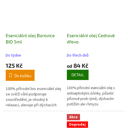
Esenciální olej Borovice
Esenciální olej Cedrové
BIO 5ml
dřevo
Do týdne
Do třech dnů
125 Kč
84 Kč
od
DETAIL
Do košíku
100% přírodní esenciální olej s
100% přírodní bio esenciální olej
antiseptickými účinky, působí
se svěží vůní podporuje
příznivě proti rýmě, dýchacím
soustředění, je vhodný k
potížím ale i hmyzu
relaxaci, ulevuje při dýchacích
potížích.
Akce
Doprodej