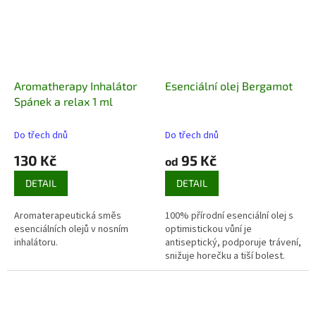
Aromatherapy Inhalátor
Esenciální olej Bergamot
Spánek a relax 1 ml
Do třech dnů
Do třech dnů
130 Kč
95 Kč
od
DETAIL
DETAIL
Aromaterapeutická směs
100% přírodní esenciální olej s
esenciálních olejů v nosním
optimistickou vůní je
inhalátoru.
antiseptický, podporuje trávení,
snižuje horečku a tiší bolest.