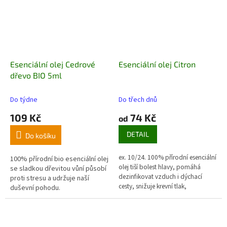
Esenciální olej Cedrové
Esenciální olej Citron
dřevo BIO 5ml
Do týdne
Do třech dnů
109 Kč
74 Kč
od
DETAIL
Do košíku
ex. 10/24. 100% přírodní esenciální
100% přírodní bio esenciální olej
olej tiší bolest hlavy, pomáhá
se sladkou dřevitou vůní působí
dezinfikovat vzduch i dýchací
proti stresu a udržuje naší
cesty, snižuje krevní tlak,
duševní pohodu.
povzbuzuje trávení