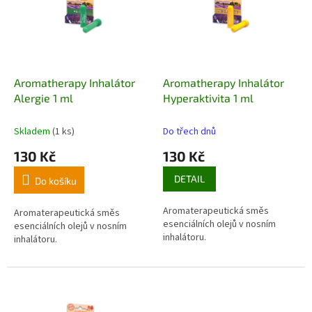
i
u
s
k
p
t
r
ů
o
d
Aromatherapy Inhalátor
Aromatherapy Inhalátor
u
Alergie 1 ml
Hyperaktivita 1 ml
k
t
Skladem
(1 ks)
Do třech dnů
ů
130 Kč
130 Kč
DETAIL
Do košíku
Aromaterapeutická směs
Aromaterapeutická směs
esenciálních olejů v nosním
esenciálních olejů v nosním
inhalátoru.
inhalátoru.