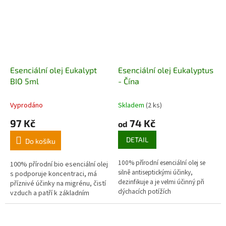
Esenciální olej Eukalypt
Esenciální olej Eukalyptus
BIO 5ml
- Čína
Vyprodáno
Skladem
(2 ks)
97 Kč
74 Kč
od
DETAIL
Do košíku
100% přírodní esenciální olej se
100% přírodní bio esenciální olej
silně antiseptickými účinky,
s podporuje koncentraci, má
dezinfikuje a je velmi účinný při
příznivé účinky na migrénu, čistí
dýchacích potížích
vzduch a patří k základním
esencím v aromaterapii.