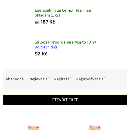
Esenciální olej Lemon Tea Tree
Skladem
(1 ks)
167 Kč
od
Saloos Přírodní směs Mojito 10 ml
Do třech dnů
92 Kč
Ř
a
Abecedně
Nejlevnější
Nejdražší
Nejprodávanější
z
e
n
OTEVŘÍT FILTR
í
p
V
r
ý
o
p
d