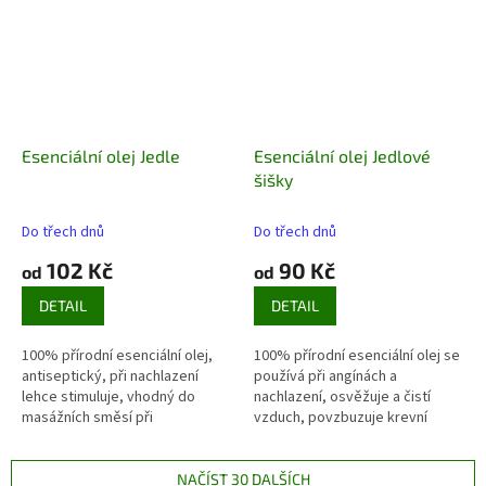
Esenciální olej Jedle
Esenciální olej Jedlové
šišky
Do třech dnů
Do třech dnů
102 Kč
90 Kč
od
od
DETAIL
DETAIL
100% přírodní esenciální olej,
100% přírodní esenciální olej se
antiseptický, při nachlazení
používá při angínách a
lehce stimuluje, vhodný do
nachlazení, osvěžuje a čistí
masážních směsí při
vzduch, povzbuzuje krevní
revmatických bolestech.
oběh.
NAČÍST 30 DALŠÍCH