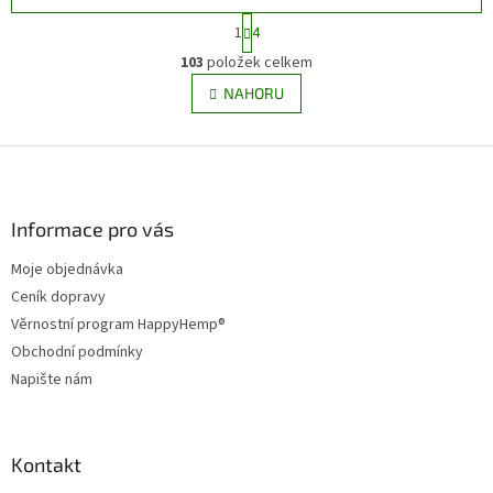
S
1
4
t
O
r
103
položek celkem
v
á
l
NAHORU
n
á
k
d
o
v
Z
a
á
c
á
n
í
p
í
p
a
Informace pro vás
r
t
v
Moje objednávka
í
k
Ceník dopravy
y
v
Věrnostní program HappyHemp®
ý
Obchodní podmínky
p
Napište nám
i
s
u
Kontakt