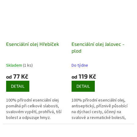
Esenciální olej Hřebíček
Esenciální olej Jalovec -
plod
Skladem
(1 ks)
Do týdne
77 Kč
119 Kč
od
od
DETAIL
DETAIL
100% přírodní esenciální olej
100% přírodní esenciální olej,
pomáhá při celkové slabosti,
antiseptický, příznivě působící
svalovém vypětí, prohřívá, tiší
na dýchací cesty, účinný na
bolest a odpuzuje hmyz.
svalové a revmatické bolesti,
podporuje pocení.