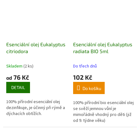
Esenciální olej Eukalyptus
Esenciální olej Eukalyptus
citriodora
radiata BIO 5ml
Skladem
(2 ks)
Do třech dnů
76 Kč
102 Kč
od
DETAIL
Do košíku
100% přírodní esenciální olej
100% přírodní bio esenciální olej
dezinfikuje, je účinný při rýmě a
se svěží jemnou vůní je
dýchacích obtížích.
mimořádně vhodný pro děti (již
od 9. týdne věku)