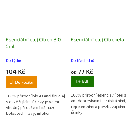
Esenciální olej Citron BIO
Esenciální olej Citronela
5ml
Do týdne
Do třech dnů
104 Kč
77 Kč
od
DETAIL
Do košíku
100% přírodní esenciální olej s
100% přírodní bio esenciální olej
antidepresivními, antivirálními,
s osvěžujícími účinky je velmi
repelentními a povzbuzujícími
vhodný při duševní námaze,
účinky
.
bolestech hlavy, infekci
dýchacích cest.