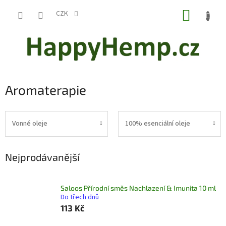
Přejít
NÁKUP
na
CZK
obsah
KOŠÍK
Aromaterapie
Vonné oleje
100% esenciální oleje
Nejprodávanější
Saloos Přírodní směs Nachlazení & Imunita 10 ml
Do třech dnů
113 Kč