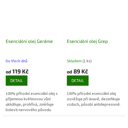
Esenciální olej Geránie
Esenciální olej Grep
Do třech dnů
Skladem
(1 ks)
119 Kč
89 Kč
od
od
DETAIL
DETAIL
100% přírodní esenciální olej s
100% přírodní esenciální olej
příjemnou květinovou vůní
osvěžuje při únavě, dezinfikuje
uklidňuje, prohřívá, zmírňuje
vzduch, působí antidepresivně.
bolesti nervového původu
.