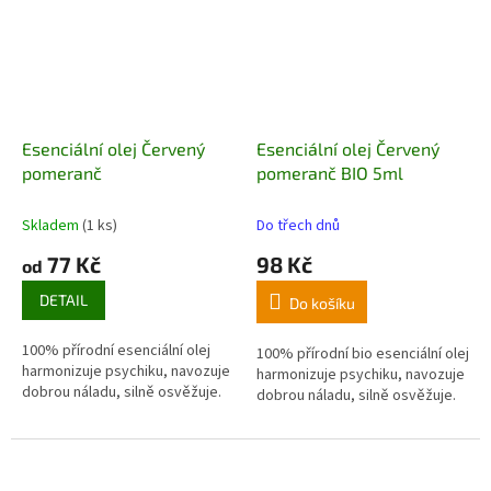
Esenciální olej Červený
Esenciální olej Červený
pomeranč
pomeranč BIO 5ml
Skladem
(1 ks)
Do třech dnů
77 Kč
98 Kč
od
DETAIL
Do košíku
100% přírodní esenciální olej
100% přírodní bio esenciální olej
harmonizuje psychiku, navozuje
harmonizuje psychiku, navozuje
dobrou náladu, silně osvěžuje.
dobrou náladu, silně osvěžuje.