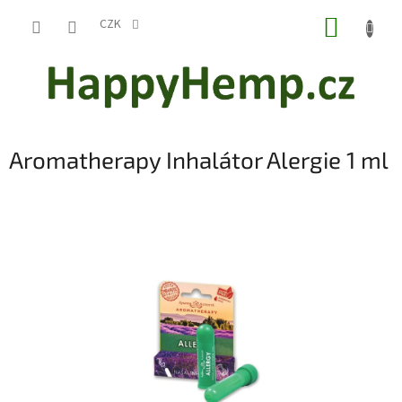
Přejít
NÁKUP
na
CZK
obsah
KOŠÍK
Aromatherapy Inhalátor Alergie 1 ml