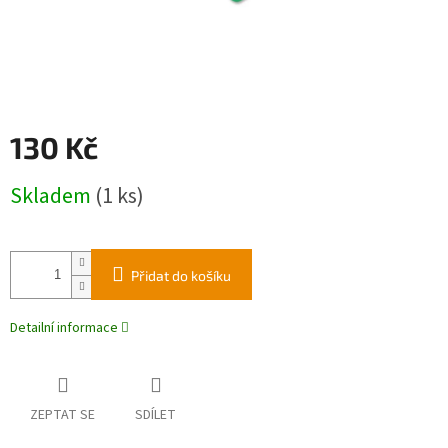
130 Kč
Měrná
Skladem
(1 ks)
cena:
Přidat do košíku
Detailní informace
ZEPTAT SE
SDÍLET