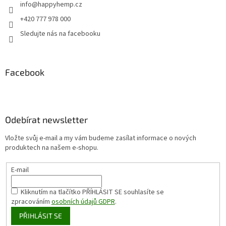
info
@
happyhemp.cz
+420 777 978 000
Sledujte nás na facebooku
Facebook
Odebírat newsletter
Vložte svůj e-mail a my vám budeme zasílat informace o nových
produktech na našem e-shopu.
E-mail
Kliknutím na tlačítko PŘÍHLÁSIT SE
souhlasíte se
zpracováním
osobních údajů GDPR
.
PŘIHLÁSIT SE