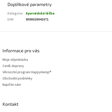
Doplňkové parametry
Kategorie
:
Ayurvédská léčba
EAN
:
8586020041671
Z
á
p
a
Informace pro vás
t
Moje objednávka
í
Ceník dopravy
Věrnostní program HappyHemp®
Obchodní podmínky
Napište nám
Kontakt