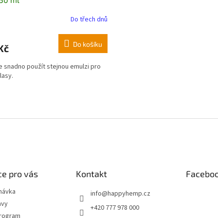
Do třech dnů
Do košíku
Kč
 snadno použít stejnou emulzi pro
vlasy.
O
v
l
á
d
a
c
í
e pro vás
Kontakt
Facebo
p
r
návka
info
@
happyhemp.cz
v
avy
+420 777 978 000
k
program