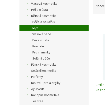
Ř
n
Vlasová kosmetika
a
e
Abece
Péče o ústa
z
l
e
Dětská kosmetika
n
Péče o pokožku
í
Mytí
p
V
Vlasová péče
r
ý
Péče o ústa
o
p
Koupele
d
i
u
Pro maminky
s
k
Solární péče
p
t
r
Pánská kosmetika
ů
o
Solární kosmetika
d
Parfémy
u
Neutral - pro alergiky
Littl
k
Ayurveda
každo
t
Konopná kosmetika
ů
Tea tree