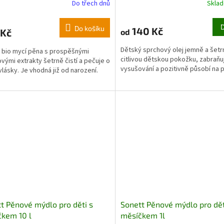
Do třech dnů
Skla
Do košíku
140 Kč
 Kč
od
Dětský sprchový olej jemně a šet
bio mycí pěna s prospěšnými
citlivou dětskou pokožku, zabraňu
ovými extrakty šetrně čistí a pečuje o
vysušování a pozitivně působí na 
 vlásky. Je vhodná již od narození.
t Pěnové mýdlo pro děti s
Sonett Pěnové mýdlo pro dět
kem 10 l
měsíčkem 1l