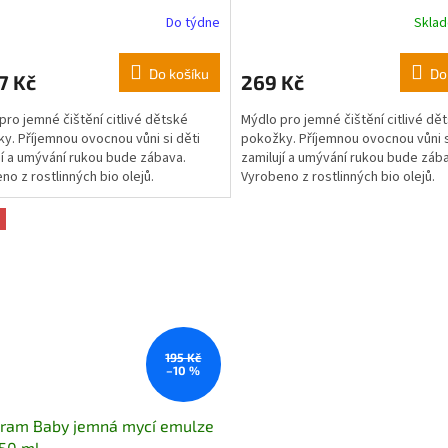
Do týdne
Skla
Do košíku
Do
7 Kč
269 Kč
pro jemné čištění citlivé dětské
Mýdlo pro jemné čištění citlivé dě
y. Příjemnou ovocnou vůni si děti
pokožky. Příjemnou ovocnou vůni s
jí a umývání rukou bude zábava.
zamilují a umývání rukou bude záb
no z rostlinných bio olejů.
Vyrobeno z rostlinných bio olejů.
195 Kč
–10 %
kram Baby jemná mycí emulze
50 ml