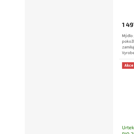
1 49
Mýdlo 
pokožk
zamilu
Vyrobe
Akce
Urte
BIO 2