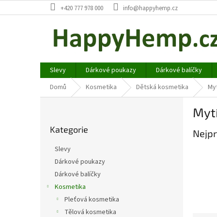
Přejít
+420 777 978 000
info@happyhemp.cz
na
obsah
Slevy
Dárkové poukazy
Dárkové balíčky
Domů
Kosmetika
Dětská kosmetika
Myt
P
Myt
o
Přeskočit
s
Kategorie
kategorie
Nejpr
t
r
Slevy
a
Dárkové poukazy
n
Dárkové balíčky
n
í
Kosmetika
p
Pleťová kosmetika
a
Tělová kosmetika