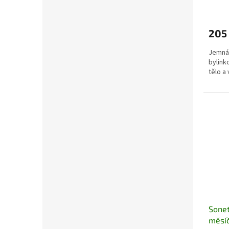
205
Jemná 
bylink
tělo a
Sonet
měsíč