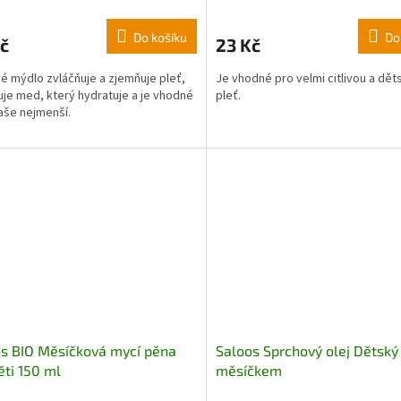
Do košíku
Do
č
23 Kč
 mýdlo zvláčňuje a zjemňuje pleť,
Je vhodné pro velmi citlivou a dět
je med, který hydratuje a je vhodné
pleť.
naše nejmenší.
s BIO Měsíčková mycí pěna
Saloos Sprchový olej Dětský
ěti 150 ml
měsíčkem