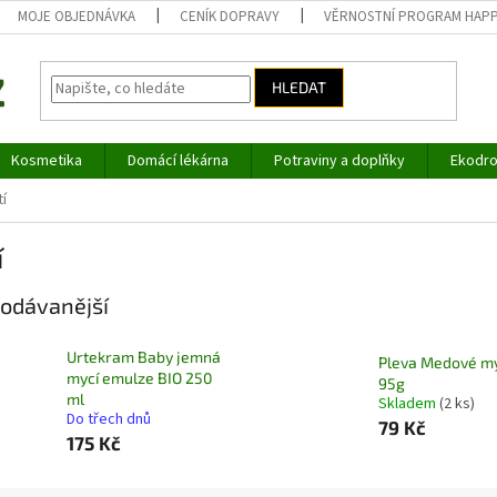
MOJE OBJEDNÁVKA
CENÍK DOPRAVY
VĚRNOSTNÍ PROGRAM HAP
HLEDAT
Kosmetika
Domácí lékárna
Potraviny a doplňky
Ekodro
í
í
odávanější
Urtekram Baby jemná
Pleva Medové m
mycí emulze BIO 250
95g
ml
Skladem
(2 ks)
Do třech dnů
79 Kč
175 Kč