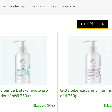
dně
Nejlevnější
Nejdražší
Nejprodávanější
OTEVŘÍT FILTR
e Siberica Dětské mýdlo pro
Little Siberica Jemný intimní
denní péči 250 ml
děti 250g
Skladem
(6 ks)
Skla