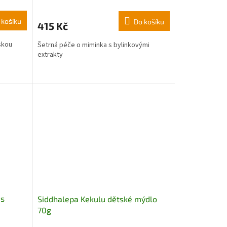
 košíku
Do košíku
415 Kč
skou
Šetrná péče o miminka s bylinkovými
extrakty
 s
Siddhalepa Kekulu dětské mýdlo
70g