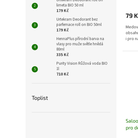
Urtekram Deodorant roll on
limeta BIO 50 ml
179 Kč
79 K
Urtekram Deodorant bez
parfemace roll on BIO 50ml
Medové
179 Kč
obsahu
i pro 
HennaPlus přírodní barva na
vlasy pro muže světle hnědá
80ml
335 Kč
Purity Vision Růžová voda BIO
1l
710 Kč
Toplist
Saloo
pro d