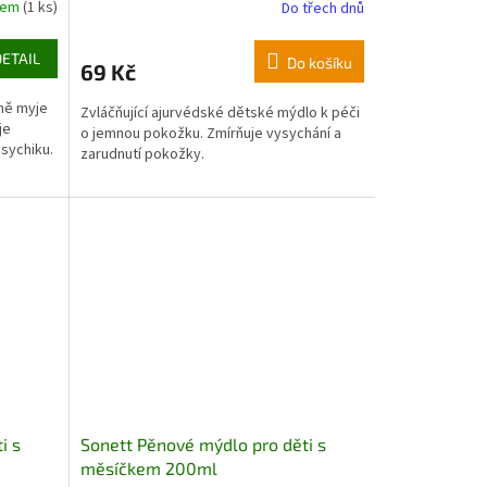
dem
(1 ks)
Do třech dnů
DETAIL
Do košíku
69 Kč
rně myje
Zvláčňující ajurvédské dětské mýdlo k péči
je
o jemnou pokožku. Zmírňuje vysychání a
psychiku
.
zarudnutí pokožky.
i s
Sonett Pěnové mýdlo pro děti s
měsíčkem 200ml