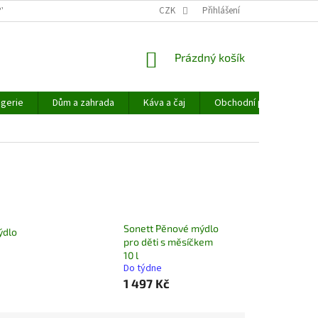
PYHEMP®
OBCHODNÍ PODMÍNKY
CZK
NAPIŠTE NÁM
Přihlášení
NÁKUPNÍ
Prázdný košík
KOŠÍK
gerie
Dům a zahrada
Káva a čaj
Obchodní podmínky
Sonett Pěnové mýdlo
ýdlo
pro děti s měsíčkem
10 l
Do týdne
1 497 Kč