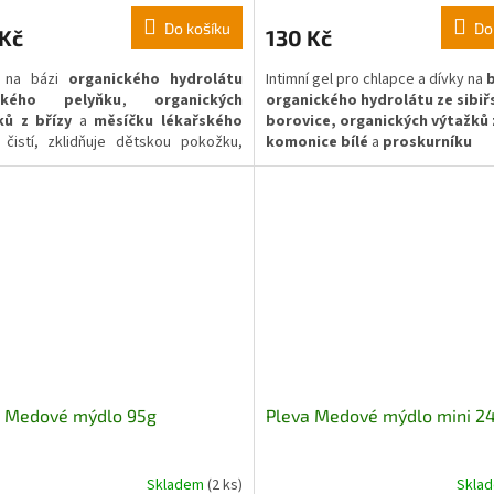
Do košíku
Do
 Kč
130 Kč
 na bázi
organického hydrolátu
Intimní gel pro chlapce a dívky na
b
ického pelyňku
,
organických
organického
hydrolátu
ze
sibiř
ků z břízy
a
měsíčku lékařského
borovice
,
organických
výtažků
čistí, zklidňuje dětskou pokožku,
komonice
bílé
a
proskurníku
tuje ji a zanechává hedvábnou na
lékařského
,
jemně čistí, udržuje 
rovnováhu a přirozenou mikroflóru
obsahu mnoha stopových prvků, v
a E.
a Medové mýdlo 95g
Pleva Medové mýdlo mini 2
Skladem
(2 ks)
Skla