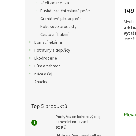
Včelí kosmetika
149
Ruská tradiční bylinná péče
Granátové jablko péče
Mýdlo
Kokosové produkty
arkt
výtaž
Cestovní balení
jemně 
Domácí lékárna
hydra
Potraviny a doplňky
dotek.
Ekodrogerie
Dům a zahrada
Káva a čaj
Značky
Top 5 produktů
Plev
Purity Vision kokosový olej
panenský BIO 120ml
92 Kč