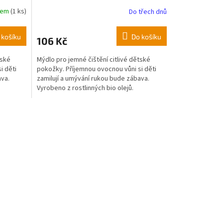
dem
(1 ks)
Do třech dnů
 košíku
Do košíku
106 Kč
tské
Mýdlo pro jemné čištění citlivé dětské
i děti
pokožky. Příjemnou ovocnou vůni si děti
ava.
zamilují a umývání rukou bude zábava.
Vyrobeno z rostlinných bio olejů.