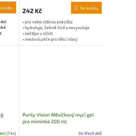
 košíku
Do košíku
242 Kč
ázi
• pro velmi citlivou pokožku
ské
• hydratuje, šetrně čistí a nevysušuje
z
• neštípe v očích
• medová péče pro tělo i vlasy
u dětí
 díky
itamínů A
4g
Purity Vision Měsíčkový mycí gel
pro miminka 200 ml
dem
(7 ks)
Do třech dnů