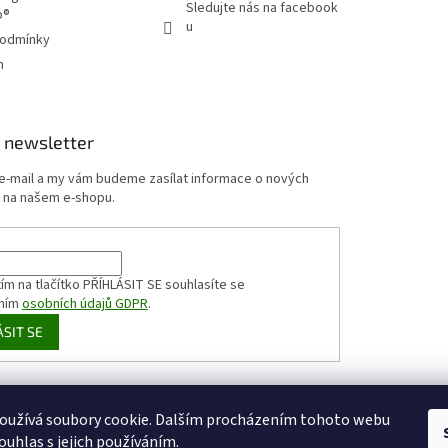
y
Sledujte nás na facebook
p®
v
u
ý
podmínky
p
m
i
s
u
 newsletter
 e-mail a my vám budeme zasílat informace o nových
 na našem e-shopu.
ím na tlačítko PŘÍHLÁSIT SE
souhlasíte se
ním
osobních údajů GDPR
.
ÁSIT SE
HappyCoffee
Shoptet.cz
Sportovní výživa
zizaly.com
oužívá soubory cookie. Dalším procházením tohoto webu
ouhlas s jejich používáním.