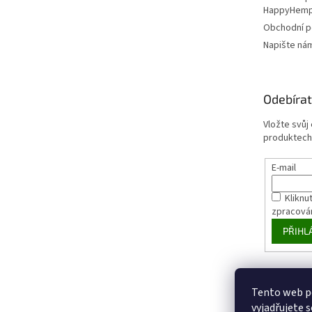
HappyHem
Obchodní 
Napište ná
Odebírat
Vložte svůj
produktech
E-mail
Kliknut
zpracová
PŘIHL
Tento web p
vyjadřujete s