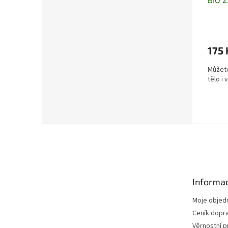
175 
Můžete
tělo i 
Z
á
p
a
t
Informac
í
Moje objed
Ceník dopr
Věrnostní 