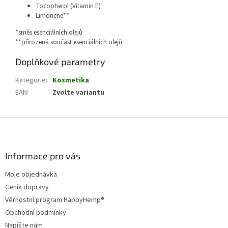
Tocopherol (Vitamin E)
Limonene**
*směs esenciálních olejů
**přirozená součást esenciálních olejů
Doplňkové parametry
Kategorie
:
Kosmetika
EAN
:
Zvolte variantu
Z
á
p
a
Informace pro vás
t
Moje objednávka
í
Ceník dopravy
Věrnostní program HappyHemp®
Obchodní podmínky
Napište nám