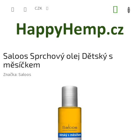
Přejít
NÁKUP
na
CZK
obsah
KOŠÍK
Saloos Sprchový olej Dětský s
měsíčkem
Značka:
Saloos