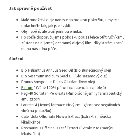
Jak správně používat
Malé množství oleje naneste na mokrou pokožku, umyjte a
opláchněte tak, jak jste zvyklí.
Olej nepění, ale tvoří jemnou emulzi.
Po sprše doporučujeme pokožku pouze lehce otřít ručníkem,
zůstane na ní jemný ochranný olejový film, díky kterému není
nutná následná péče.
Složení:
Bio Helianthus Annuus Seed Oil (Bio slunečnicový olej)
Bio Sesamum Indicum Seed Oil (Bio sezamový olej)
Prunus Amygdalus Dulcis Oil (Mandlový olej)
Parfum
* (Vůně 100% přírodních esenciálních olejů)
Peg-40 Sorbitan Peroleate (Mimořádně jemný farmaceutický
emulgátor)
Laureth-4 (Jemný farmaceutický emulgátor bez negativních
vlivů na pokožku)
Calendula Officinalis Flower Extract (Extrakt z měsíčku
lékařského)
Rosmarinus Officinalis Leaf Extract (Extrakt z rozmarýnu
lékařského)