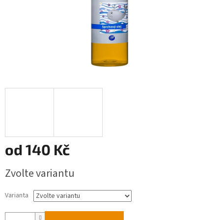
od
140 Kč
Měrná
Zvolte variantu
cena:
Varianta