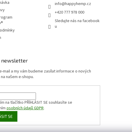
návka
info
@
happyhemp.cz
avy
+420 777 978 000
program
Sledujte nás na facebook
p®
u
podmínky
m
 newsletter
 e-mail a my vám budeme zasílat informace o nových
 na našem e-shopu.
ím na tlačítko PŘÍHLÁSIT SE
souhlasíte se
ním
osobních údajů GDPR
.
ÁSIT SE