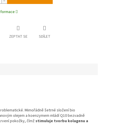
informace
ZEPTAT SE
SDÍLET
a problematické. Mimořádně šetrné složení bio
arganovým olejem a koenzymem mládí Q10 bezvadně
krvení pokožky, čímž
stimuluje tvorbu kolagenu a