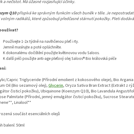
 a nečistot. Má úžasné rozjasňující účinky.
nzym Q10
přispívá ke správným funkcím všech buněk v těle. Je nepostradate
 volným radikálů, které způsobují předčasné stárnutí pokožky. Pleti dodává e
používat?
Používejte 1-2x týdně na navlhčenou pleť i rty.
Jemně masírujte a poté opláchněte.
K dokonalému dočištění použijte květinovou vodu Saloos.
K další péči použijte anti-age pleťový olej Saloos® Bio královská péče
ení:
lic/Capric Triglyceride (Přírodní emolient z kokosového oleje), Bio Argani
um Oil (Bio sezamový olej),
Glycerin
, Oryza Sativa Bran Extract (Extrakt z rý
átor čisticí pokožku), Ubiquinone (Koenzym Q10), Bio Lavandula Angustifoli
se Palmitate (Přírodní, jemný emulgátor čisticí pokožku), Sucrose Stearate
nene**, Linalool**
irozená součást esenciálních olejů
h balení: 50ml