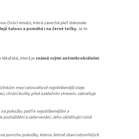
ou čisticí emulzi, která zanechá pleť dokonale
lejů Saloos a pomáhá i na černé tečky.
Je to
e lékařské, která je
známá svými
antimikrobiálními
činkům mezi celosvětově nejoblíbenější oleje.
aci, chrání buňky před oxidačním stresem, zabraňuje
 na pokožku patří k nejoblíbenějším a
 podráždění a začervenání. Jeho uklidňující vůně
í na povrchu pokožky, kterou šetrně zbaví odumřelých