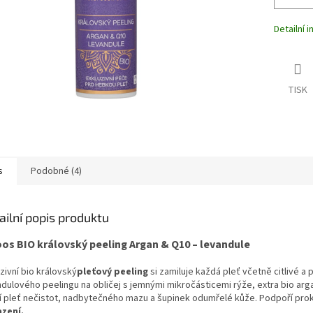
Detailní 
TISK
s
Podobné (4)
ailní popis produktu
os BIO královský peeling Argan & Q10 – levandule
zivní bio královský
pleťový peeling
si zamiluje každá pleť včetně citlivé 
ndulového peelingu na obličej s jemnými mikročásticemi rýže, extra bio 
í pleť nečistot, nadbytečného mazu a šupinek odumřelé kůže. Podpoří pro
zení.