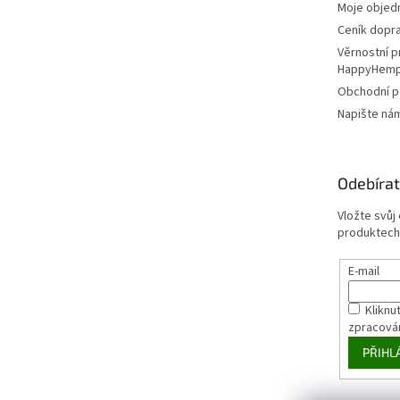
Moje objed
Ceník dopr
Věrnostní 
HappyHem
Obchodní 
Napište ná
Odebírat
Vložte svůj
produktech
E-mail
Kliknut
zpracová
PŘIHL