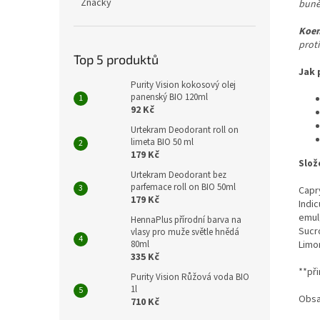
Značky
buněk
Koe
proti
Top 5 produktů
Jak 
Purity Vision kokosový olej
panenský BIO 120ml
92 Kč
Urtekram Deodorant roll on
limeta BIO 50 ml
179 Kč
Slož
Urtekram Deodorant bez
parfemace roll on BIO 50ml
Capry
179 Kč
Indic
emulg
HennaPlus přírodní barva na
Sucro
vlasy pro muže světle hnědá
Limo
80ml
335 Kč
**př
Purity Vision Růžová voda BIO
1l
Obsa
710 Kč