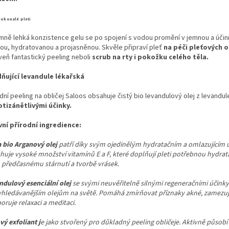
 dokonalé pleti
emně lehká konzistence gelu se po spojení s vodou promění v jemnou a účinn
ou, hydratovanou a projasněnou. Skvěle připraví pleť
na péči pleťových o
veň fantastický peeling neboli
scrub na rty i pokožku celého těla.
dňující levandule lékařská
dní peeling na obličej Saloos obsahuje čistý bio levandulový olej z levandul
otizánětlivými účinky.
vní přírodní ingredience:
a bio Arganový olej
patří díky svým ojedinělým hydratačním a omlazujícím ú
huje vysoké množství vitamínů E a F, které doplňují pleti potřebnou hydrat
h předčasnému stárnutí a tvorbě vrásek.
ndulový esenciální olej
se svými neuvěřitelně silnými regeneračními účinky
yhledávanějším olejům na světě. Pomáhá zmírňovat příznaky akné, zamezuje
ruje relaxaci a meditaci.
vý exfoliant j
e jako stvořený pro důkladný peeling obličeje. Aktivně působ