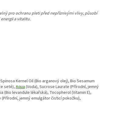
lný pro ochranu pleti před nepříznivými vlivy, působí
nergii a vitalitu.
a Spinosa Kernel Oil (Bio arganový olej), Bio Sesamum
že seté),
Aqua
(Voda), Sucrose Laurate (Přírodní, jemný
a (Bio levandule lékařská), Tocopherol (Vitamin E),
 (Přírodní, jemný emulgátor čisticí pokožku),