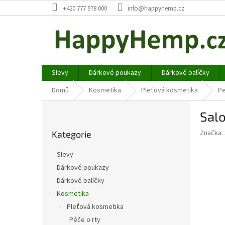
Přejít
+420 777 978 000
info@happyhemp.cz
na
obsah
Slevy
Dárkové poukazy
Dárkové balíčky
Domů
Kosmetika
Pleťová kosmetika
Pe
P
Salo
o
Přeskočit
s
Značka:
Kategorie
kategorie
t
r
Slevy
a
Dárkové poukazy
n
Dárkové balíčky
n
í
Kosmetika
p
Pleťová kosmetika
a
Péče o rty