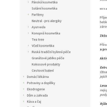
Pánská kosmetika
Solární kosmetika
Klíč k
Parfémy
Příj
Neutral - pro alergiky
hebk
záro
Ayurveda
Konopná kosmetika
Zkli
Tea tree
Příro
Včelí kosmetika
a pr
Ruská tradiční bylinná péče
Granátové jablko péče
Akti
Kokosové produkty
Extr
Cestovní balení
Obsa
jejic
Domácí lékárna
Potraviny a doplňky
Leva
Ekodrogerie
nejv
podpo
Dům a zahrada
Káva a čaj
Rýžo