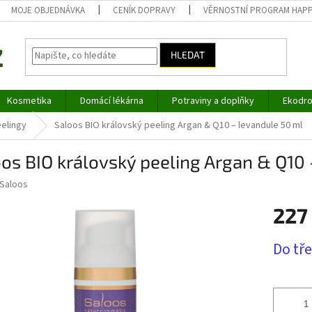
MOJE OBJEDNÁVKA
CENÍK DOPRAVY
VĚRNOSTNÍ PROGRAM HAP
HLEDAT
Kosmetika
Domácí lékárna
Potraviny a doplňky
Ekodro
elingy
Saloos BIO královský peeling Argan & Q10 – levandule 50 ml
os BIO královský peeling Argan & Q10
Saloos
227
Měrná
Do tř
cena: