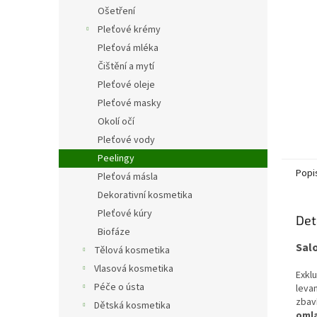
n
Ošetření
e
Pleťové krémy
l
Pleťová mléka
Čištění a mytí
Pleťové oleje
Pleťové masky
Okolí očí
Pleťové vody
Peelingy
Popi
Pleťová másla
Dekorativní kosmetika
Pleťové kúry
Det
Biofáze
Salo
Tělová kosmetika
Vlasová kosmetika
Exklu
Péče o ústa
leva
zbav
Dětská kosmetika
omla