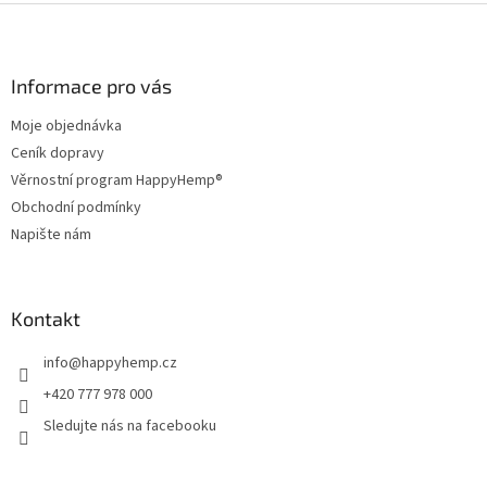
Z
á
p
a
Informace pro vás
t
Moje objednávka
í
Ceník dopravy
Věrnostní program HappyHemp®
Obchodní podmínky
Napište nám
Kontakt
info
@
happyhemp.cz
+420 777 978 000
Sledujte nás na facebooku