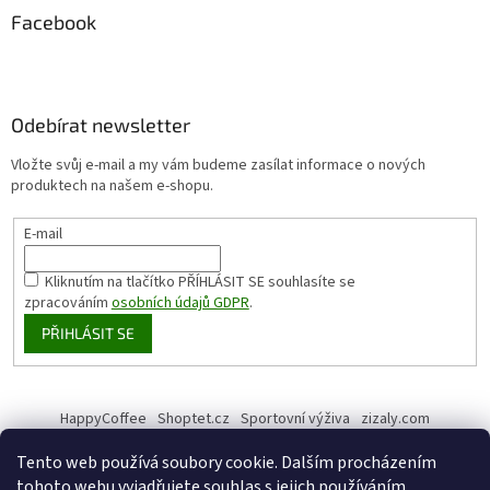
Facebook
Odebírat newsletter
Vložte svůj e-mail a my vám budeme zasílat informace o nových
produktech na našem e-shopu.
E-mail
Kliknutím na tlačítko PŘÍHLÁSIT SE
souhlasíte se
zpracováním
osobních údajů GDPR
.
PŘIHLÁSIT SE
HappyCoffee
Shoptet.cz
Sportovní výživa
zizaly.com
Tento web používá soubory cookie. Dalším procházením
tohoto webu vyjadřujete souhlas s jejich používáním.