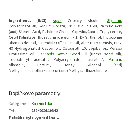
Ingredients (INCI):
Aqua
, Cetearyl Alcohol,
Glycerin
,
Polysorbate 80, Sodium Borate, Prunus dulcis oil, Palmitic Acid
(and) Stearic Acid, Butylene Glycol, Caprylic/Capric Triglyceride,
Cetyl Palmitate, Biosaccharide gum - 1, D-Panthenol, Hippophae
Rhamnoides Oil, Calendula Officinalis Oil, Aloe Barbadensis, PEG-
40 Hydrogenated Castor oil, Ceteareth-20, Jojoba oil, Persea
Gratissima oil,
Cannabis Sativa Seed Oil
(Hemp seed oil),
Tocopheryl acetate, Polyacrylamide, Laureth-7,
Parfum
,
Allantoin, Parfum, Benzyl Alcohol (and)
Methylchloroisothiazolinone (and) Methylisothiazolinone
Doplňkové parametry
Kategorie
:
Kosmetika
EAN
:
8594060119342
Položka byla vyprodána…