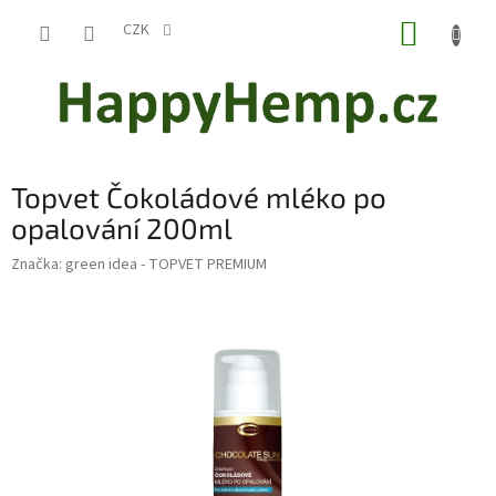
Přejít
NÁKUP
na
CZK
obsah
KOŠÍK
Topvet Čokoládové mléko po
opalování 200ml
Značka:
green idea - TOPVET PREMIUM