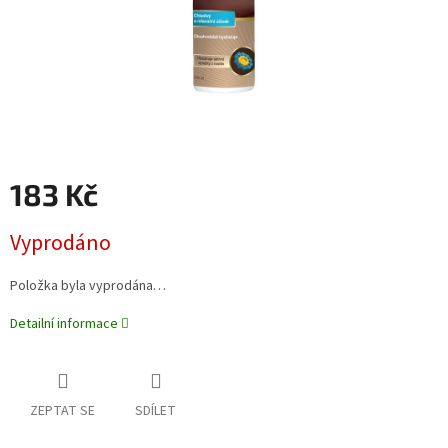
183 Kč
Měrná
Vyprodáno
cena:
Položka byla vyprodána…
Detailní informace
ZEPTAT SE
SDÍLET