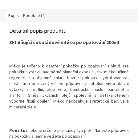
Popis
Podobné (4)
Detailní popis produktu
Zklidňující čokoládové mléko po opalování 200ml
Mléko je určeno k ošetření pokožky po opalování. Pokud jste
pokožku vystavili nadměrné sluneční expozici, tak mléko účinně
regeneruje a příjemně chladí. Navrací pokožce hydratovanost,
elasticitu a přirozený vzhled. přípravek je obohacený o aktivní
výtažky z rostlin, aloe vera, bambucké máslo, pantenol a
alantoin. Směs luxusních olejů společně s betakarotenem
výborně fixují opálení. Mléko neobsahuje syntetická barviva a
minerální oleje.
Použití:
mléko je určeno pro každý typ pleti. Naneste přípravek
na pokožku a jemně vetřete po opalování.