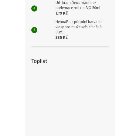
Urtekram Deodorant bez
parfemace roll on BIO 50ml
179 Kč
HennaPlus přírodní barva na
vlasy pro muže světle hnědá
80ml
335 Kč
Toplist