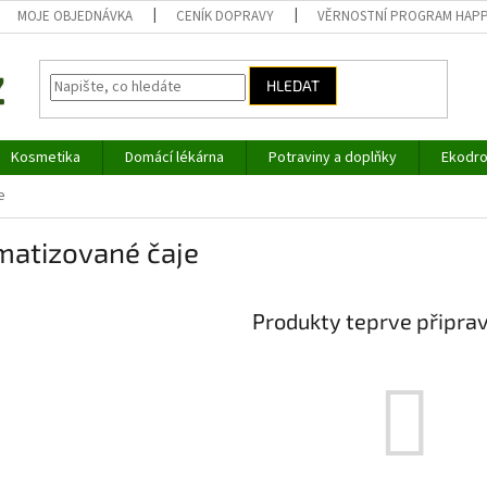
MOJE OBJEDNÁVKA
CENÍK DOPRAVY
VĚRNOSTNÍ PROGRAM HAP
HLEDAT
Kosmetika
Domácí lékárna
Potraviny a doplňky
Ekodro
e
matizované čaje
Produkty teprve připra