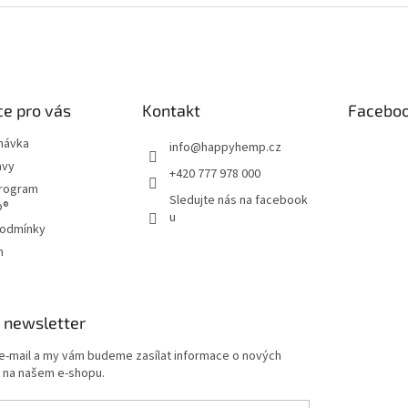
e pro vás
Kontakt
Facebo
návka
info
@
happyhemp.cz
avy
+420 777 978 000
program
Sledujte nás na facebook
p®
u
podmínky
m
 newsletter
 e-mail a my vám budeme zasílat informace o nových
 na našem e-shopu.