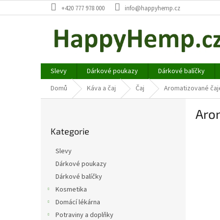
Přejít
+420 777 978 000
info@happyhemp.cz
na
obsah
Slevy
Dárkové poukazy
Dárkové balíčky
Domů
Káva a čaj
Čaj
Aromatizované čaj
P
Aro
o
Přeskočit
s
Kategorie
kategorie
t
r
Slevy
a
Dárkové poukazy
n
Dárkové balíčky
n
í
Kosmetika
p
Domácí lékárna
a
Potraviny a doplňky