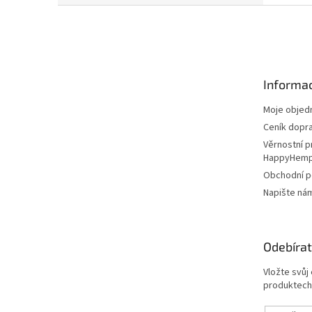
Z
á
p
a
t
Informac
í
Moje objed
Ceník dopr
Věrnostní 
HappyHem
Obchodní 
Napište ná
Odebírat
Vložte svůj
produktech