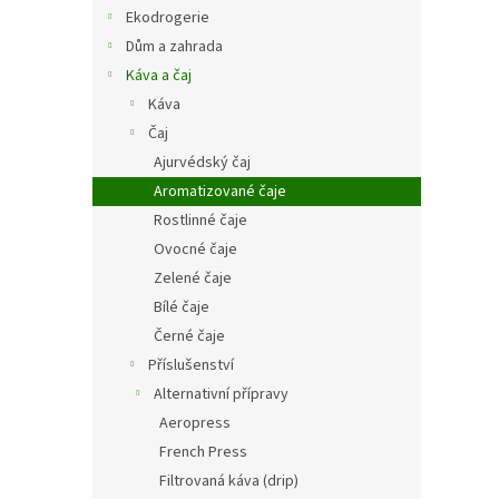
n
Ekodrogerie
e
Dům a zahrada
l
Káva a čaj
Káva
Čaj
Ajurvédský čaj
Aromatizované čaje
Rostlinné čaje
Ovocné čaje
Zelené čaje
Bílé čaje
Černé čaje
Příslušenství
Alternativní přípravy
Aeropress
French Press
Filtrovaná káva (drip)