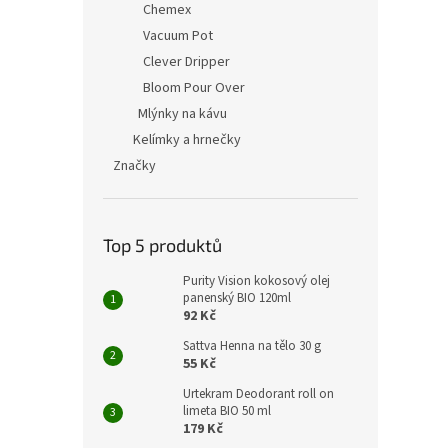
Chemex
Vacuum Pot
Clever Dripper
Bloom Pour Over
Mlýnky na kávu
Kelímky a hrnečky
Značky
Top 5 produktů
Purity Vision kokosový olej
panenský BIO 120ml
92 Kč
Sattva Henna na tělo 30 g
55 Kč
Urtekram Deodorant roll on
limeta BIO 50 ml
179 Kč