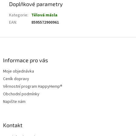
Doplňkové parametry
Kategorie
:
Tělová másla
EAN
:
8595572900961
Z
á
p
a
Informace pro vás
t
Moje objednávka
í
Ceník dopravy
Věrnostní program HappyHemp®
Obchodní podmínky
Napište nám
Kontakt