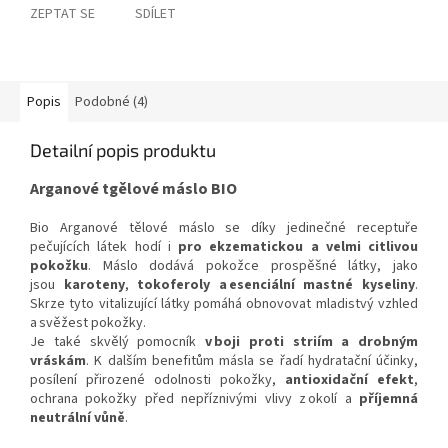
ZEPTAT SE
SDÍLET
Popis
Podobné (4)
Detailní popis produktu
Arganové tgělové máslo BIO
Bio Arganové tělové máslo se díky jedinečné receptuře
pečujících látek hodí i
pro ekzematickou a velmi citlivou
pokožku
. Máslo dodává pokožce prospěšné látky, jako
jsou
karoteny
,
tokoferoly a esenciální mastné kyseliny
.
Skrze tyto vitalizující látky pomáhá obnovovat mladistvý vzhled
a svěžest pokožky.
Je také skvělý pomocník
v boji proti striím a drobným
vráskám
. K dalším benefitům másla se řadí hydratační účinky,
posílení přirozené odolnosti pokožky,
antioxidační efekt
,
ochrana pokožky před nepříznivými vlivy z okolí a
příjemná
neutrální vůně
.