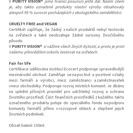
V
PURITY VISION®
jsme hranici posunuli ještě dál. Naším cílem
je, aby takto označené produkty vlastní výroby obsahovaly
alespoň 95 % surovin pocházejících z ekologického zemědělství.
CRUELTY FREE and VEGAN
Certifikát zajišťuje, že žádný z našich produktů nebyl testován
na zvířatech a také neobsahuje žádné suroviny živočišného
původu.
V
PURITY VISION®
si vážíme všech živých bytostí, a proto je proti
našemu přesvědčení cokoliv testovat na zvířatech.
Fair for life
Certifikace udělována institucí Ecocert podporuje spravedlivější
mezinárodní obchod. Zaměřuje se na poctivé a pozitivní vztahy
mezi farmáři a výrobci, mezi zaměstnanci a zaměstnavateli
i mezi obchodníky. Podporuje rozvoj místních komunit. Je dbáno
na splnění přísných pravidel pro udržitelný rozvoj a ochranu
životního prostředí. Část finančních prostředků z každého takto
označeného produktu putuje do speciálního fondu na podporu
komunity farmářů přímo v rozvojové oblasti a zlepšení jejich
životních podmínek.
Obsah balení: 150ml