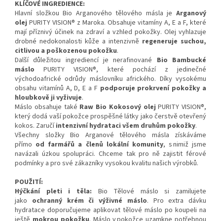
KLÍČOVÉ INGREDIENCE:
Hlavní složkou Bio Arganového tělového másla je
Arganový
olej
PURITY VISION® z Maroka. Obsahuje vitamíny A, E a F, které
mají příznivý účinek na zdraví a vzhled pokožky. Olej vyhlazuje
drobné nedokonalosti kůže a intenzivně
regeneruje suchou,
citlivou a poškozenou pokožku
.
Další důležitou ingrediencí je nerafinované
Bio Bambucké
máslo
PURITY VISION®, které pochází z jedinečné
východoafrické odrůdy máslovníku afrického. Díky vysokému
obsahu vitamínů A, D, E a F
podporuje prokrvení pokožky a
hloubkově ji vyživuje
.
Máslo obsahuje také
Raw Bio Kokosový olej
PURITY VISION®,
který dodá vaší pokožce prospěšné látky jako čerstvě otevřený
kokos. Zaručí
intenzivní hydrataci všem druhům pokožky
.
Všechny složky Bio Arganové tělového másla získáváme
přímo
od farmářů a členů lokální komunity
, s nimiž jsme
navázali úzkou spolupráci. Chceme tak pro ně zajistit férové
podmínky a pro své zákazníky vysokou kvalitu našich výrobků.
POUŽITÍ:
Hýčkání pleti i těla:
Bio Tělové máslo si zamilujete
jako
ochranný krém či výživné máslo
. Pro extra dávku
hydratace doporučujeme aplikovat tělové máslo po koupeli na
ještě
mokrou pokožku
. Máslo v pokožce uzamkne potřebnou