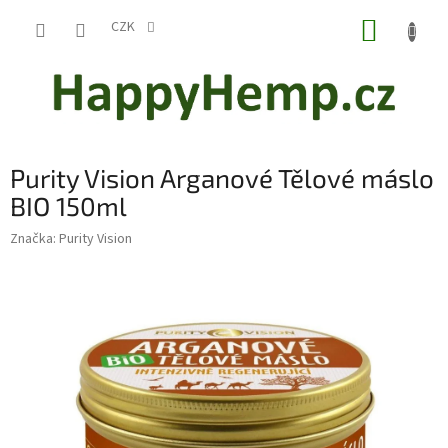
Přejít
NÁKUP
na
CZK
obsah
KOŠÍK
Purity Vision Arganové Tělové máslo
BIO 150ml
Značka:
Purity Vision