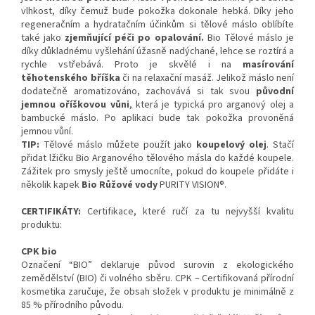
vlhkost, díky čemuž bude pokožka dokonale hebká. Díky jeho
regeneračním a hydratačním účinkům si tělové máslo oblíbíte
také jako
zjemňující péči po opalování.
Bio Tělové máslo je
díky důkladnému vyšlehání úžasně nadýchané, lehce se roztírá a
rychle vstřebává. Proto je skvělé i na
masírování
těhotenského bříška
či na relaxační masáž. Jelikož máslo není
dodatečně aromatizováno, zachovává si tak svou
původní
jemnou oříškovou vůni
, která je typická pro arganový olej a
bambucké máslo. Po aplikaci bude tak pokožka provoněná
jemnou vůní.
TIP:
Tělové máslo můžete použít jako
koupelový olej
. Stačí
přidat lžičku Bio Arganového tělového másla do každé koupele.
Zážitek pro smysly ještě umocníte, pokud do koupele přidáte i
několik kapek
Bio Růžové vody
PURITY VISION®.
CERTIFIKÁTY:
Certifikace, které ručí za tu nejvyšší kvalitu
produktu:
CPK bio
Označení “BIO” deklaruje původ surovin z ekologického
zemědělství (BIO) či volného sběru. CPK – Certifikovaná přírodní
kosmetika zaručuje, že obsah složek v produktu je minimálně z
85 % přírodního původu.