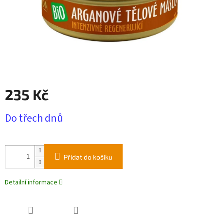
235 Kč
Měrná
Do třech dnů
cena:
Přidat do košíku
Detailní informace