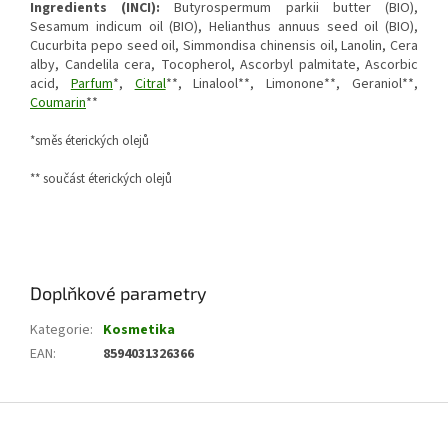
Ingredients (INCI):
Butyrospermum parkii butter (BIO),
Sesamum indicum oil (BIO), Helianthus annuus seed oil (BIO),
Cucurbita pepo seed oil, Simmondisa chinensis oil, Lanolin, Cera
alby, Candelila cera, Tocopherol, Ascorbyl palmitate, Ascorbic
acid,
Parfum
*,
Citral
**, Linalool**, Limonone**, Geraniol**,
Coumarin
**
*směs éterických olejů
** součást éterických olejů
Doplňkové parametry
Kategorie
:
Kosmetika
EAN
:
8594031326366
Z
á