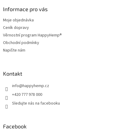
p
a
Informace pro vás
t
Moje objednávka
í
Ceník dopravy
Věrnostní program HappyHemp®
Obchodní podmínky
Napište nám
Kontakt
info
@
happyhemp.cz
+420 777 978 000
Sledujte nás na facebooku
Facebook