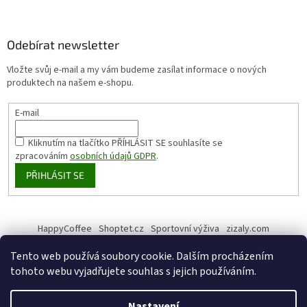
Odebírat newsletter
Vložte svůj e-mail a my vám budeme zasílat informace o nových
produktech na našem e-shopu.
E-mail
Kliknutím na tlačítko PŘÍHLÁSIT SE
souhlasíte se
zpracováním
osobních údajů GDPR
.
PŘIHLÁSIT SE
HappyCoffee
Shoptet.cz
Sportovní výživa
zizaly.com
Tento web používá soubory cookie. Dalším procházením
tohoto webu vyjadřujete souhlas s jejich používáním.
Vytvořil Shoptet
Nastavení