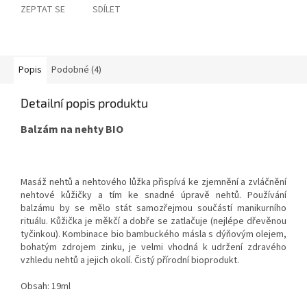
ZEPTAT SE
SDÍLET
Popis
Podobné (4)
Detailní popis produktu
Balzám na nehty BIO
Masáž nehtů a nehtového lůžka přispívá ke zjemnění a zvláčnění
nehtové kůžičky a tím ke snadné úpravě nehtů. Používání
balzámu by se mělo stát samozřejmou součástí manikurního
rituálu. Kůžička je měkčí a dobře se zatlačuje (nejlépe dřevěnou
tyčinkou). Kombinace bio bambuckého másla s dýňovým olejem,
bohatým zdrojem zinku, je velmi vhodná k udržení zdravého
vzhledu nehtů a jejich okolí. Čistý přírodní bioprodukt.
Obsah: 19ml