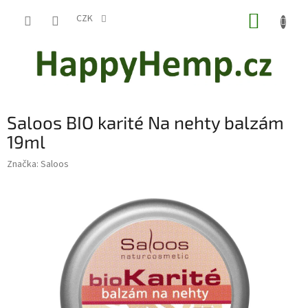
Přejít
NÁKUP
na
CZK
obsah
KOŠÍK
Saloos BIO karité Na nehty balzám
19ml
Značka:
Saloos