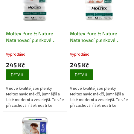
i
r
s
o
p
d
r
u
o
k
d
t
Moltex Pure & Nature
Moltex Pure & Nature
u
ů
Natahovací plenkové
Natahovací plenkové
k
kalhotky Junior 9 -14 kg
kalhotky Maxi 7-12 kg (22
t
(20 ks)
ks)
Vyprodáno
Vyprodáno
ů
245 Kč
245 Kč
DETAIL
DETAIL
V nové kvalitě jsou plenky
V nové kvalitě jsou plenky
Moltex navíc měkčí, jemnější a
Moltex navíc měkčí, jemnější a
také moderní a veselejší. To vše
také moderní a veselejší. To vše
při zachování šetrnosti ke
při zachování šetrnosti ke
zdraví a životnímu prostředí
zdraví a životnímu prostředí