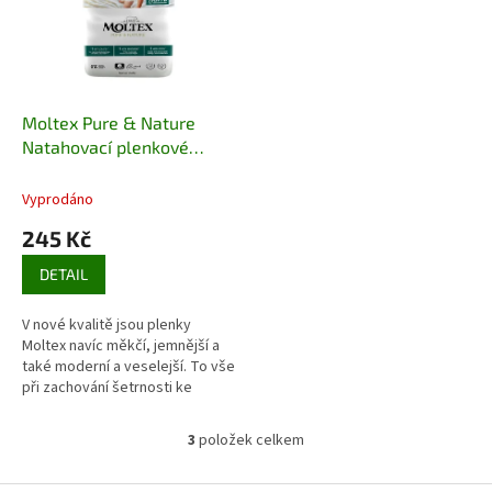
Moltex Pure & Nature
Natahovací plenkové
kalhotky XL+14 kg (18 ks)
Vyprodáno
245 Kč
DETAIL
V nové kvalitě jsou plenky
Moltex navíc měkčí, jemnější a
také moderní a veselejší. To vše
při zachování šetrnosti ke
zdraví a životnímu prostředí
3
položek celkem
O
v
l