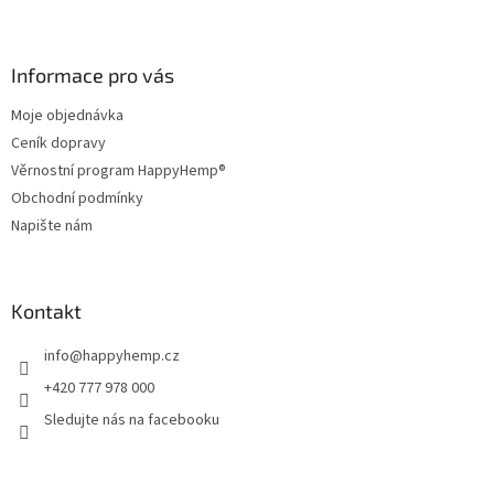
Z
á
á
d
p
a
a
Informace pro vás
c
t
í
Moje objednávka
í
p
Ceník dopravy
r
v
Věrnostní program HappyHemp®
k
Obchodní podmínky
y
Napište nám
v
ý
p
i
Kontakt
s
u
info
@
happyhemp.cz
+420 777 978 000
Sledujte nás na facebooku