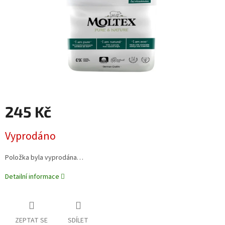
245 Kč
Měrná
Vyprodáno
cena:
Položka byla vyprodána…
Detailní informace
ZEPTAT SE
SDÍLET