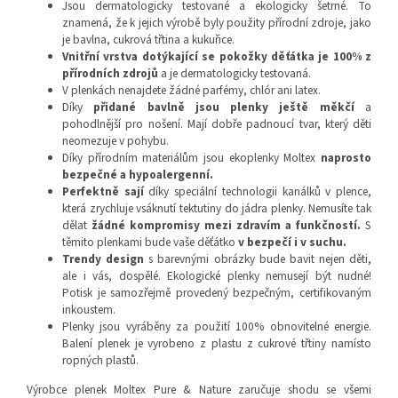
Jsou dermatologicky testované a ekologicky šetrné. To
znamená, že k jejich výrobě byly použity přírodní zdroje, jako
je bavlna, cukrová třtina a kukuřice.
Vnitřní vrstva dotýkající se pokožky děťátka je 100% z
přírodních zdrojů
a je dermatologicky testovaná.
V plenkách nenajdete žádné parfémy, chlór ani latex.
Díky
přidané bavlně jsou plenky ještě měkčí
a
pohodlnější pro nošení. Mají dobře padnoucí tvar, který děti
neomezuje v pohybu.
Díky přírodním materiálům jsou ekoplenky Moltex
naprosto
bezpečné a hypoalergenní.
Perfektně sají
díky speciální technologii kanálků v plence,
která zrychluje vsáknutí tektutiny do jádra plenky. Nemusíte tak
dělat
žádné kompromisy mezi zdravím a funkčností.
S
těmito plenkami bude vaše děťátko
v bezpečí i v suchu.
Trendy design
s barevnými obrázky bude bavit nejen děti,
ale i vás, dospělé. Ekologické plenky nemusejí být nudné!
Potisk je samozřejmě provedený bezpečným, certifikovaným
inkoustem.
Plenky jsou vyráběny za použití 100% obnovitelné energie.
Balení plenek je vyrobeno z plastu z cukrové třtiny namísto
ropných plastů.
Výrobce plenek Moltex Pure & Nature zaručuje shodu se všemi