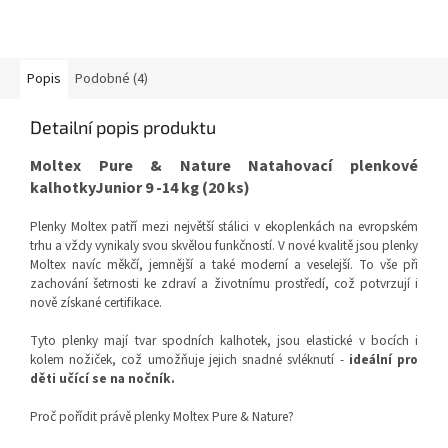
Popis
Podobné (4)
Detailní popis produktu
Moltex Pure & Nature Natahovací plenkové
kalhotkyJunior 9 -14 kg (20 ks)
Plenky Moltex patří mezi největší stálici v ekoplenkách na evropském
trhu a vždy vynikaly svou skvělou funkčností. V nové kvalitě jsou plenky
Moltex navíc měkčí, jemnější a také moderní a veselejší. To vše při
zachování šetrnosti ke zdraví a životnímu prostředí, což potvrzují i
nově získané certifikace.
Tyto plenky mají tvar spodních kalhotek, jsou elastické v bocích i
kolem nožiček, což umožňuje jejich snadné svléknutí -
ideální pro
děti učící se na nočník.
Proč pořídit právě plenky Moltex Pure & Nature?