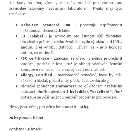
standardy na trhu, všechny materiály použité pro výrobu jsou
pravidelně testovány nezávislými laboratořemi. Plenky mají tyto
certifikace:
Oeko-tex Standard 100
- potvrzuje nepřítomnost
nežádoucích chemických látek.
EU Ecolabel
- je symbolem pro šetrnost vůči životnímu
prostředí v průběhu celého životního cyklu výrobku - od těžby
surovin, přes výrobu, distribuci, užívání až k jeho likvidaci
potom, co doslouží.
FSC certifikace
- zaručuje, že dřevo, z něhož je předmět
vyroben, pochází z lesa, jenž je obhospodařován šetrným
způsobem s ohledem na principy trvalé udržitelnosti.
Allergy Certified
- mezinárodní označení, které by měli
zákazníci hledat, pokud chtějí předcházet vzniku alergií.
Německá společnost
Dermatest
po důkladném nezávislém
testování přidělila plenkám
5 hvězdiček "excellent"
, čímž
potvrzuje nejvyšší možnou bezpečnost plenek pro pokožku.
Plenky jsou určeny pro děti o hmotnosti
9 - 14 kg
.
20 ks
plenek v balení.
Vyrobeno v Německu.