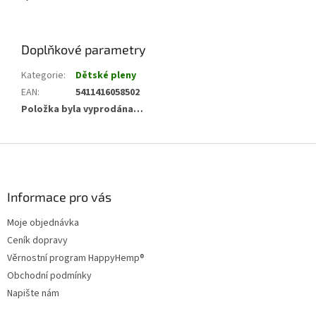
Doplňkové parametry
Kategorie
:
Dětské pleny
EAN
:
5411416058502
Položka byla vyprodána…
Z
á
p
a
Informace pro vás
t
Moje objednávka
í
Ceník dopravy
Věrnostní program HappyHemp®
Obchodní podmínky
Napište nám