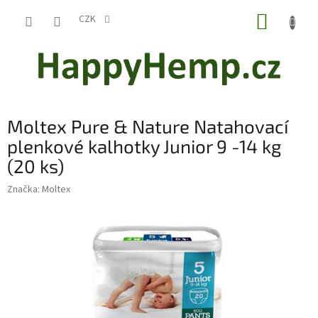
Přejít
NÁKUP
na
CZK
obsah
KOŠÍK
Moltex Pure & Nature Natahovací
plenkové kalhotky Junior 9 -14 kg
(20 ks)
Značka:
Moltex