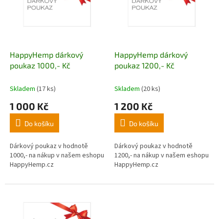
i
r
s
o
p
d
r
u
o
k
d
t
HappyHemp dárkový
HappyHemp dárkový
u
ů
poukaz 1000,- Kč
poukaz 1200,- Kč
k
t
Skladem
(17 ks)
Skladem
(20 ks)
ů
1 000 Kč
1 200 Kč
Do košíku
Do košíku
Dárkový poukaz v hodnotě
Dárkový poukaz v hodnotě
1000,- na nákup v našem eshopu
1200,- na nákup v našem eshopu
HappyHemp.cz
HappyHemp.cz