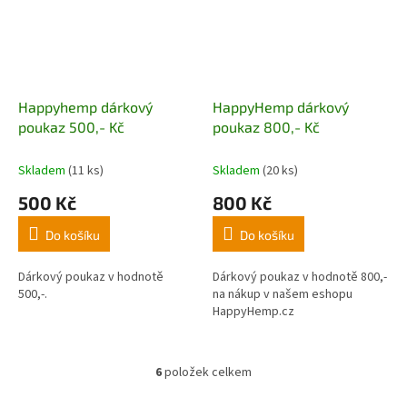
Happyhemp dárkový
HappyHemp dárkový
poukaz 500,- Kč
poukaz 800,- Kč
Skladem
(11 ks)
Skladem
(20 ks)
500 Kč
800 Kč
Do košíku
Do košíku
Dárkový poukaz v hodnotě
Dárkový poukaz v hodnotě 800,-
500,-.
na nákup v našem eshopu
HappyHemp.cz
6
položek celkem
O
v