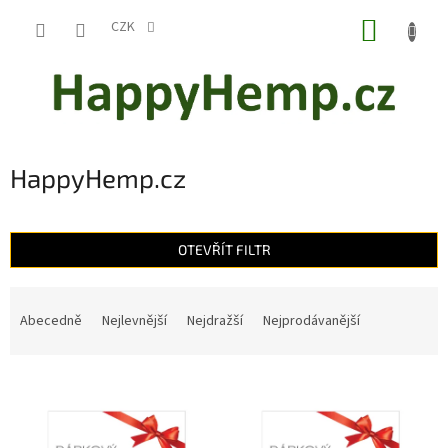
Přejít
NÁKUP
na
CZK
obsah
KOŠÍK
HappyHemp.cz
OTEVŘÍT FILTR
Ř
a
Abecedně
Nejlevnější
Nejdražší
Nejprodávanější
z
e
V
n
ý
í
p
p