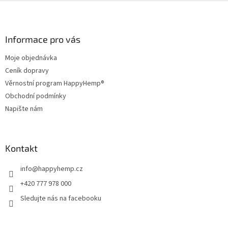
l
Z
á
á
d
p
a
a
Informace pro vás
c
t
í
Moje objednávka
í
p
Ceník dopravy
r
v
Věrnostní program HappyHemp®
k
Obchodní podmínky
y
Napište nám
v
ý
p
i
Kontakt
s
u
info
@
happyhemp.cz
+420 777 978 000
Sledujte nás na facebooku