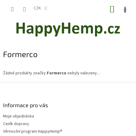
Přejít
NÁKUP
na
CZK
obsah
KOŠÍK
Formerco
Žádné produkty značky
Formerco
nebyly nalezeny...
Z
á
p
a
Informace pro vás
t
Moje objednávka
í
Ceník dopravy
Věrnostní program HappyHemp®