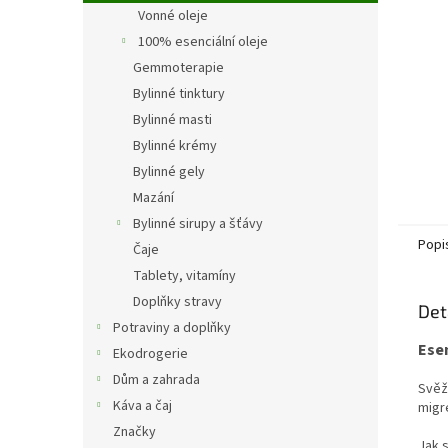
n
Vonné oleje
e
100% esenciální oleje
l
Gemmoterapie
Bylinné tinktury
Bylinné masti
Bylinné krémy
Bylinné gely
Mazání
Bylinné sirupy a šťávy
Popi
Čaje
Tablety, vitamíny
Doplňky stravy
Det
Potraviny a doplňky
Esen
Ekodrogerie
Dům a zahrada
Svěž
Káva a čaj
migr
Značky
Jak 