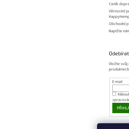
Ceník dopr
Věrnostní 
HappyHem
Obchodní 
Napište ná
Odebírat
Vložte svůj
produktech
E-mail
Kliknut
zpracová
PŘIHL