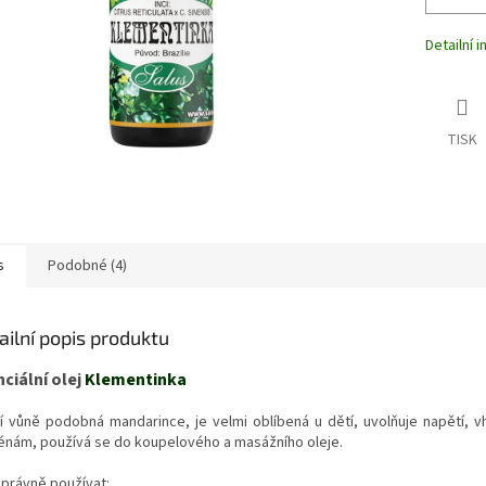
Detailní 
TISK
s
Podobné (4)
ailní popis produktu
ciální olej
Klementinka
í vůně podobná mandarince, je velmi oblíbená u dětí, uvolňuje napětí, v
énám, používá se do koupelového a masážního oleje.
správně používat: