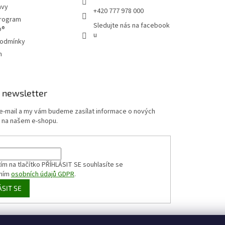
avy
+420 777 978 000
program
Sledujte nás na facebook
p®
u
podmínky
m
 newsletter
 e-mail a my vám budeme zasílat informace o nových
 na našem e-shopu.
ím na tlačítko PŘÍHLÁSIT SE
souhlasíte se
ním
osobních údajů GDPR
.
ÁSIT SE