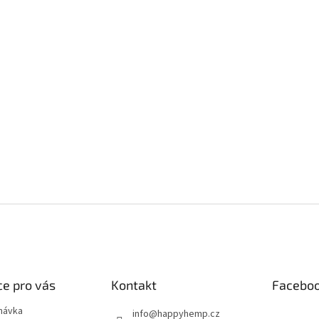
e pro vás
Kontakt
Facebo
návka
info
@
happyhemp.cz