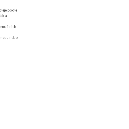
oleje podle
ček a
enciálních
e medu nebo