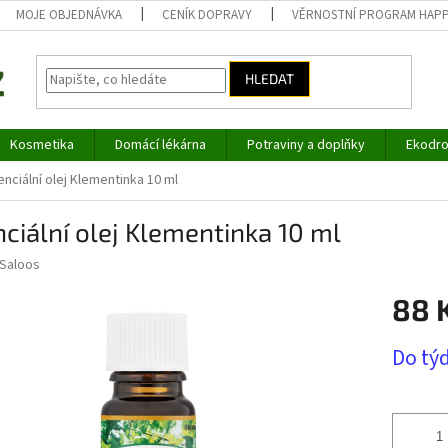
MOJE OBJEDNÁVKA
CENÍK DOPRAVY
VĚRNOSTNÍ PROGRAM HAP
HLEDAT
Kosmetika
Domácí lékárna
Potraviny a doplňky
Ekodro
enciální olej Klementinka 10 ml
ciální olej Klementinka 10 ml
Saloos
88 
Měrná
Do tý
cena: