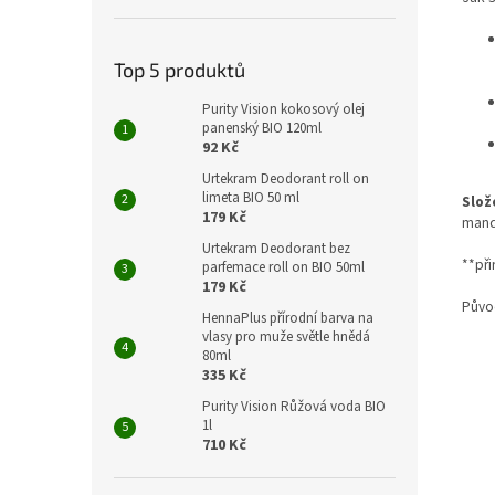
Top 5 produktů
Purity Vision kokosový olej
panenský BIO 120ml
92 Kč
Urtekram Deodorant roll on
limeta BIO 50 ml
Slož
179 Kč
mand
Urtekram Deodorant bez
**při
parfemace roll on BIO 50ml
179 Kč
Původ
HennaPlus přírodní barva na
vlasy pro muže světle hnědá
80ml
335 Kč
Purity Vision Růžová voda BIO
1l
710 Kč