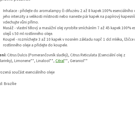
Inhalace - přidejte do aromalampy či difuzéru 2 až 8 kapek 100% esenciálního 
jeho intenzity a velikosti místnosti nebo naneste pár kapek na papírový kapesní
vdechujte vůni přímo.
Masáž - vlastní tělový a masážní olej vyrobíte smícháním 7 až 45 kapek 100% es
olejů s 50 ml rostlinného oleje.
Koupel - rozmíchejte 3 až 10 kapek v nosném základu např. 1 dcl mléka, lžičc
rostlinného oleje a přidejte do koupele.
ení:
Citrus Dulcis (Pomerančovník sladký),
Citrus Reticulata (Esenciální olej z
arinky),
Limonene**,
Linalool**,
Citral
**,
Geraniol**
rozená součást esenciálního oleje
: Brazílie