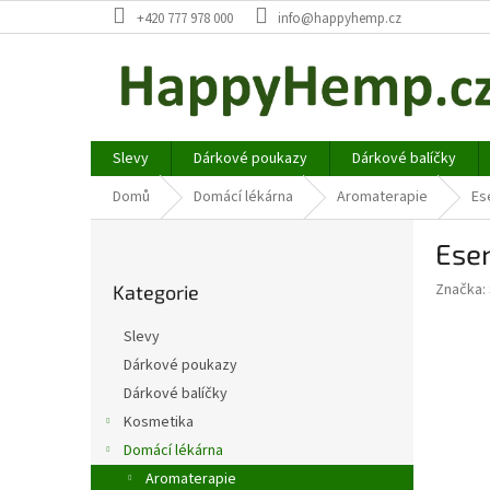
Přejít
+420 777 978 000
info@happyhemp.cz
na
obsah
Slevy
Dárkové poukazy
Dárkové balíčky
Domů
Domácí lékárna
Aromaterapie
Es
P
Esen
o
Přeskočit
s
Značka:
Kategorie
kategorie
t
r
Slevy
a
Dárkové poukazy
n
Dárkové balíčky
n
í
Kosmetika
p
Domácí lékárna
a
Aromaterapie