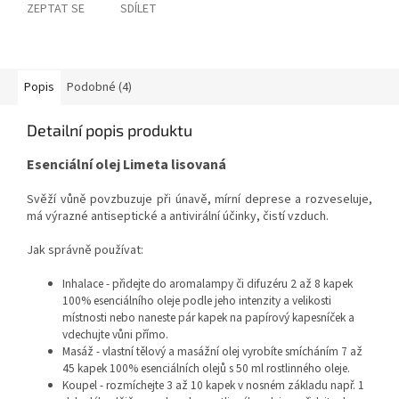
ZEPTAT SE
SDÍLET
Popis
Podobné (4)
Detailní popis produktu
Esenciální olej Limeta lisovaná
Svěží vůně povzbuzuje při únavě, mírní deprese a rozveseluje,
má výrazné antiseptické a antivirální účinky, čistí vzduch.
Jak správně používat:
Inhalace - přidejte do aromalampy či difuzéru 2 až 8 kapek
100% esenciálního oleje podle jeho intenzity a velikosti
místnosti nebo naneste pár kapek na papírový kapesníček a
vdechujte vůni přímo.
Masáž - vlastní tělový a masážní olej vyrobíte smícháním 7 až
45 kapek 100% esenciálních olejů s 50 ml rostlinného oleje.
Koupel - rozmíchejte 3 až 10 kapek v nosném základu např. 1