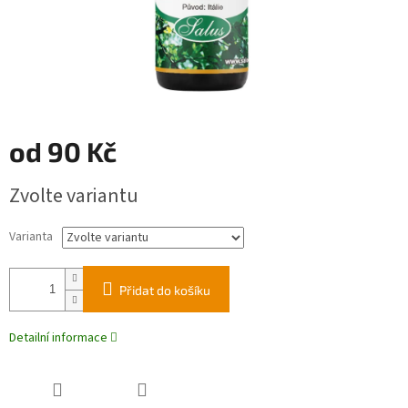
od
90 Kč
Měrná
Zvolte variantu
cena:
Varianta
Přidat do košíku
Detailní informace