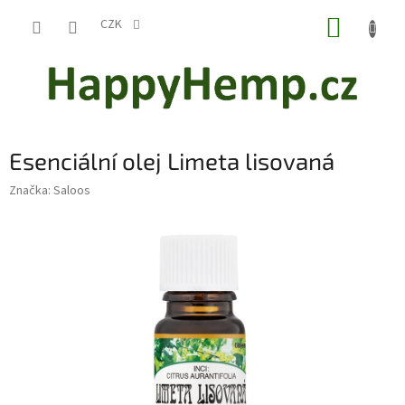
Přejít
NÁKUP
na
CZK
obsah
KOŠÍK
Esenciální olej Limeta lisovaná
Značka:
Saloos