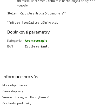
dcl mléka, lžičce medu nebo rostlinného oleje a přidejte do
koupele.
Složení:
Citrus Aurantifolia Oil,
Limonene**
**přirozená součást esenciálního oleje
Doplňkové parametry
Kategorie
:
Aromaterapie
EAN
:
Zvolte variantu
Z
á
p
a
Informace pro vás
t
Moje objednávka
í
Ceník dopravy
Věrnostní program HappyHemp®
Obchodní podmínky