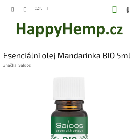
Přejít
NÁKUP
na
CZK
obsah
KOŠÍK
Esenciální olej Mandarinka BIO 5ml
Značka:
Saloos