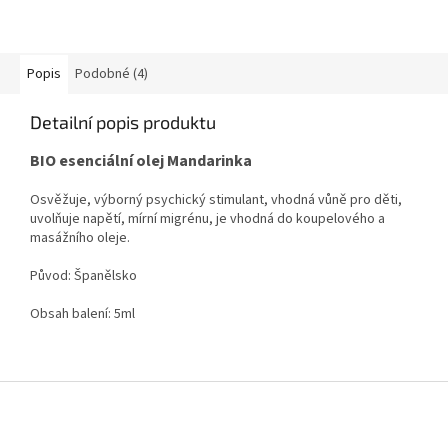
Popis
Podobné (4)
Detailní popis produktu
BIO esenciální olej Mandarinka
Osvěžuje, výborný psychický stimulant, vhodná vůně pro děti,
uvolňuje napětí, mírní migrénu, je vhodná do koupelového a
masážního oleje.
Původ: Španělsko
Obsah balení: 5ml
Z
á
p