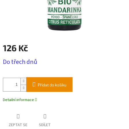
126 Kč
Měrná
Do třech dnů
cena:
Přidat do košíku
Detailní informace
ZEPTAT SE
SDÍLET