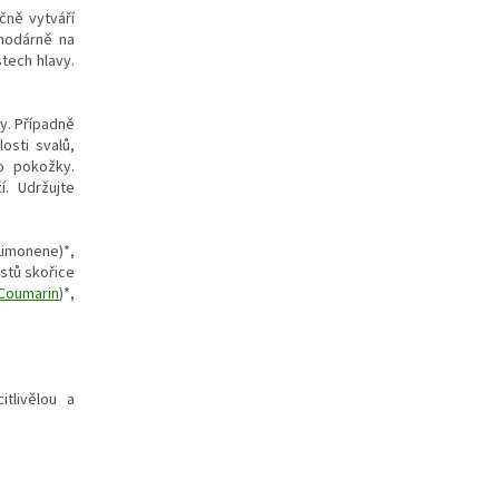
čně vytváří
ahodárně na
stech hlavy.
hy. Případně
osti svalů,
o pokožky.
í. Udržujte
(Limonene)*,
listů skořice
Coumarin
)*,
tlivělou a