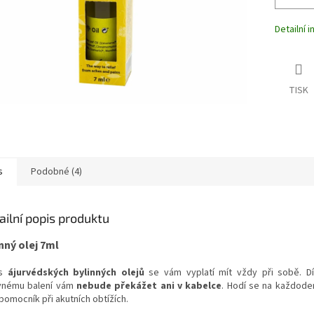
Detailní 
TISK
s
Podobné (4)
ailní popis produktu
nný olej 7ml
ěs
ájurvédských bylinných olejů
se vám vyplatí mít vždy při sobě. D
vnému balení vám
nebude překážet ani v kabelce
. Hodí se na každoden
pomocník při akutních obtížích.