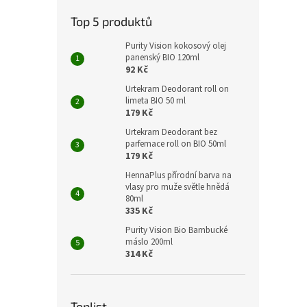
Top 5 produktů
Purity Vision kokosový olej
panenský BIO 120ml
92 Kč
Urtekram Deodorant roll on
limeta BIO 50 ml
179 Kč
Urtekram Deodorant bez
parfemace roll on BIO 50ml
179 Kč
HennaPlus přírodní barva na
vlasy pro muže světle hnědá
80ml
335 Kč
Purity Vision Bio Bambucké
máslo 200ml
314 Kč
Toplist