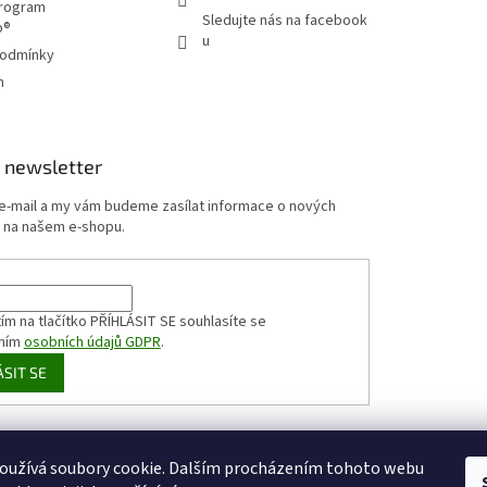
program
Sledujte nás na facebook
p®
u
podmínky
m
 newsletter
 e-mail a my vám budeme zasílat informace o nových
 na našem e-shopu.
ím na tlačítko PŘÍHLÁSIT SE
souhlasíte se
ním
osobních údajů GDPR
.
ÁSIT SE
HappyCoffee
Shoptet.cz
Sportovní výživa
zizaly.com
oužívá soubory cookie. Dalším procházením tohoto webu