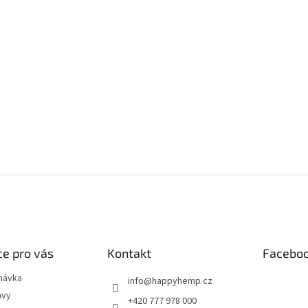
e pro vás
Kontakt
Facebo
návka
info
@
happyhemp.cz
avy
+420 777 978 000