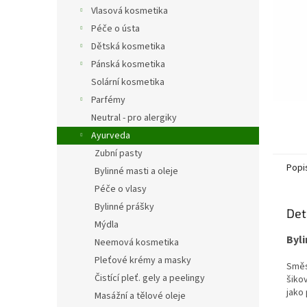
n
Vlasová kosmetika
e
Péče o ústa
l
Dětská kosmetika
Pánská kosmetika
Solární kosmetika
Parfémy
Neutral - pro alergiky
Ayurveda
Zubní pasty
Popi
Bylinné masti a oleje
Péče o vlasy
Bylinné prášky
Det
Mýdla
Byli
Neemová kosmetika
Pleťové krémy a masky
Sm
Čistící pleť. gely a peelingy
šiko
jako 
Masážní a tělové oleje