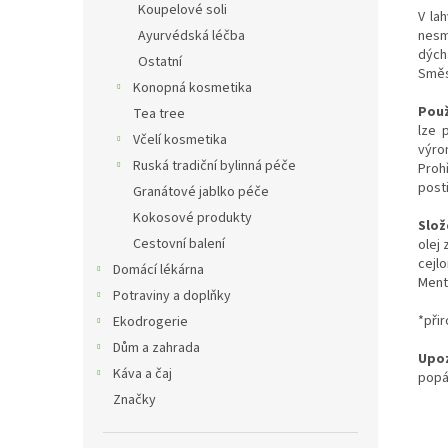
Koupelové soli
V la
nesm
Ayurvédská léčba
dých
Ostatní
Směs
Konopná kosmetika
Použ
Tea tree
lze 
Včelí kosmetika
výro
Ruská tradiční bylinná péče
Proh
post
Granátové jablko péče
Kokosové produkty
Slož
Cestovní balení
olej 
cejl
Domácí lékárna
Menth
Potraviny a doplňky
*přir
Ekodrogerie
Dům a zahrada
Upoz
Káva a čaj
popál
Značky