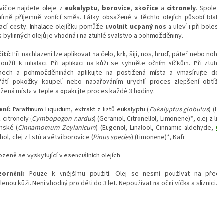
hvičce najdete oleje z
eukalyptu
,
borovice
,
skořice
a
citronely
. Spole
írně příjemně vonící směs. Látky obsažené v těchto olejích působí bl
ací cesty. Inhalace olejíčku pomůže
uvolnit ucpaný nos
a uleví i při bole
 bylinných olejů je vhodná i na ztuhlé svalstvo a pohmožděniny.
ití:
Při nachlazení lze aplikovat na čelo, krk, šíji, nos, hruď, páteř nebo no
použít k inhalaci. Při aplikaci na kůži se vyhněte očním víčkům. Při ztuhl
nech a pohmožděninách aplikujte na postižená místa a vmasírujte d
řátí pokožky koupelí nebo napařováním urychlí proces zlepšení obtíž
ižená místa v teple a opakujte proces každé 3 hodiny.
ení:
Paraffinum Liquidum, extrakt z listů eukalyptu (
Eukalyptus globulus
) 
z citronely (
Cymbopogon nardus
) (Geraniol, Citronellol, Limonene)*, olej z 
onské (
Cinnamomum Zeylanicum
) (Eugenol, Linalool, Cinnamic aldehyde,
ol, olej z listů a větví borovice (
Pinus species
) (Limonene)*, Kafr
ozeně se vyskytující v esenciálních olejích
ornění:
Pouze k vnějšímu použití. Olej se nesmí používat na přeci
enou kůži. Není vhodný pro děti do 3 let. Nepoužívat na oční víčka a sliznici.