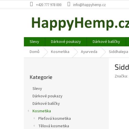
Přejít
+420 777 978 000
info@happyhemp.cz
na
obsah
Slevy
Dárkové poukazy
Dárkové balíčky
Domů
Kosmetika
Ayurveda
Siddhalepa 
P
Sidd
o
Přeskočit
s
Značka:
Kategorie
kategorie
t
r
Slevy
a
Dárkové poukazy
n
Dárkové balíčky
n
í
Kosmetika
p
Pleťová kosmetika
a
Tělová kosmetika