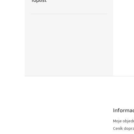
Z
á
p
a
t
Informac
í
Moje objed
Ceník dopr