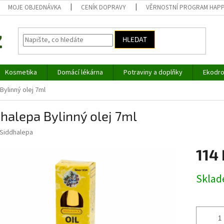
MOJE OBJEDNÁVKA
CENÍK DOPRAVY
VĚRNOSTNÍ PROGRAM HAP
HLEDAT
Kosmetika
Domácí lékárna
Potraviny a doplňky
Ekodro
Bylinný olej 7ml
halepa Bylinný olej 7ml
Siddhalepa
114 
Měrná
Skla
cena: