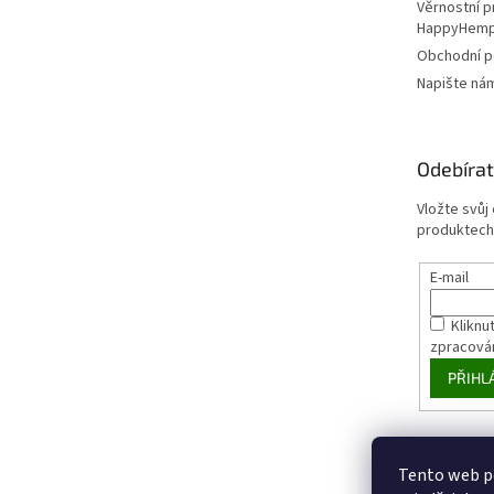
Věrnostní 
HappyHem
Obchodní 
Napište ná
Odebírat
Vložte svůj
produktech
E-mail
Kliknut
zpracová
PŘIHL
Tento web p