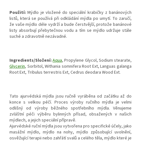
Použití:
Mýdlo je vložené do speciální krabičky z banánových
listů, která se používá při odkládání mýdla po umytí. To zaručí,
že vaše mýdlo déle vydrží a bude čerstvější, protože banánové
listy absorbují přebytečnou vodu a tím se mýdlo udržuje stále
suché a zdravotně nezávadné.
Ingredients/Složení:
Aqua
, Propylene Glycol, Sodium stearate,
Glycerin
, Sorbitol, Withania somnifera Root Ext, Languas galanga
Root Ext, Tribulus terrestris Ext, Cedrus deodara Wood Ext.
Tato ajurvédská mýdla jsou ručně vyráběna od začátku až do
konce s velkou péčí. Proces výroby ručního mýdla je velmi
odlišný od výroby běžného spotřebního mýdla. Věnujeme
zvláštní péči výběru bylinných přísad, obsažených v našich
mýdlech, a jejich speciální přípravě.
Ajurvédské ruční mýdla jsou vytvořena pro specifické účely, jako
masážní mýdlo, mýdlo na nohy, mýdlo způsobující uvolnění,
osvěžující terapii nebo zahřátí svalů a celého těla, mýdlo které je