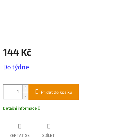
144 Kč
Měrná
Do týdne
cena:
Přidat do košíku
Detailní informace
ZEPTAT SE
SDÍLET