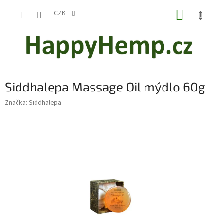
Přejít
NÁKUP
na
CZK
obsah
KOŠÍK
Siddhalepa Massage Oil mýdlo 60g
Značka:
Siddhalepa