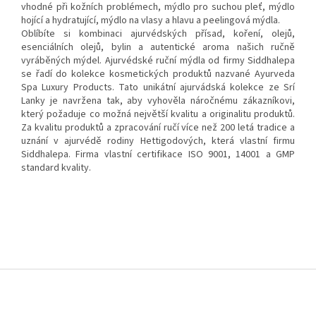
vhodné při kožních problémech, mýdlo pro suchou pleť, mýdlo
hojící a hydratující, mýdlo na vlasy a hlavu a peelingová mýdla.
Oblíbíte si kombinaci ajurvédských přísad, koření, olejů,
esenciálních olejů, bylin a autentické aroma našich ručně
vyráběných mýdel. Ajurvédské ruční mýdla od firmy Siddhalepa
se řadí do kolekce kosmetických produktů nazvané Ayurveda
Spa Luxury Products. Tato unikátní ajurvádská kolekce ze Srí
Lanky je navržena tak, aby vyhověla náročnému zákazníkovi,
který požaduje co možná největší kvalitu a originalitu produktů.
Za kvalitu produktů a zpracování ručí více než 200 letá tradice a
uznání v ajurvédě rodiny Hettigodových, která vlastní firmu
Siddhalepa. Firma vlastní certifikace ISO 9001, 14001 a GMP
standard kvality.
Z
á
p