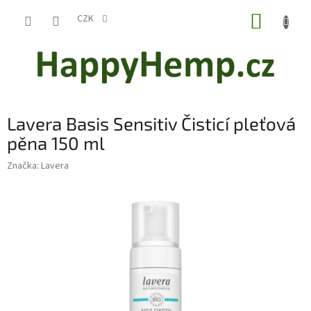
Přejít
NÁKUP
na
CZK
obsah
KOŠÍK
Lavera Basis Sensitiv Čisticí pleťová
pěna 150 ml
Značka:
Lavera