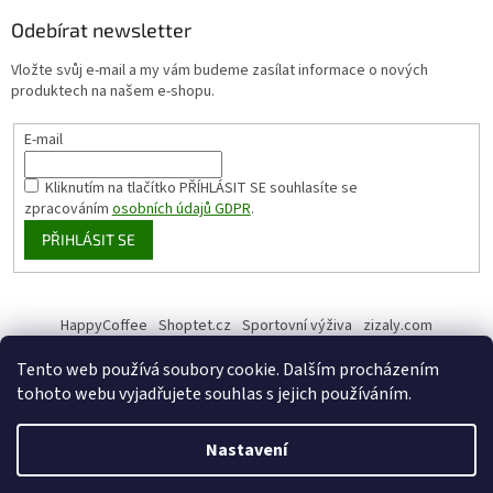
Odebírat newsletter
Vložte svůj e-mail a my vám budeme zasílat informace o nových
produktech na našem e-shopu.
E-mail
Kliknutím na tlačítko PŘÍHLÁSIT SE
souhlasíte se
zpracováním
osobních údajů GDPR
.
PŘIHLÁSIT SE
HappyCoffee
Shoptet.cz
Sportovní výživa
zizaly.com
Tento web používá soubory cookie. Dalším procházením
tohoto webu vyjadřujete souhlas s jejich používáním.
Vytvořil Shoptet
Nastavení