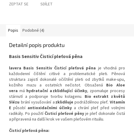
ZEPTAT SE
SDÍLET
Popis
Podobné (4)
Detailní popis produktu
Basis Sensitiv Čisticí pleťová pěna
lavera Basis Sensitiv Čisticí pleťová pěna
je vhodná pro
každodenní čištění citlivé a problematické pleti. Pěnová
struktura zajistí dokonalé očištění pleti od zbytků make-upu,
kožního mazu a ostatních nečistot. Obsažená
Bio Aloe
vera
má
hydratační a zklidňující účinky
, zpomaluje procesy
stárnutí a podporuje tvorbu kolagenu.
Bio extrakt z květů
Slézu
brání vysušování a
zklidňuje
podrážděnou pleť.
Vitamín
E
působí
antioxidačními účinky
a chrání pleť před volnými
radikály. Po použití
Čisticí pleťové pěny
je pleť dokonale čistá
a připravená na další krok ve vašem pleťovém rituálu.
Čisticí pleťová pěna: