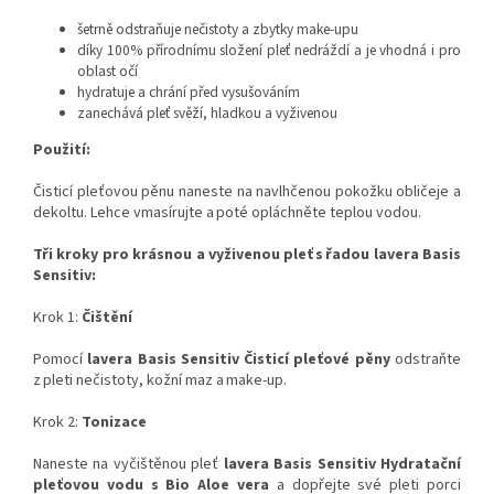
šetrně odstraňuje nečistoty a zbytky make-upu
díky 100% přírodnímu složení pleť nedráždí a je vhodná i pro
oblast očí
hydratuje a chrání před vysušováním
zanechává pleť svěží, hladkou a vyživenou
Použití:
Čisticí pleťovou pěnu naneste na navlhčenou pokožku obličeje a
dekoltu. Lehce vmasírujte a poté opláchněte teplou vodou.
Tři kroky pro krásnou a vyživenou pleť s řadou lavera Basis
Sensitiv:
Krok 1:
Čištění
Pomocí
lavera Basis Sensitiv Čisticí pleťové pěny
odstraňte
z pleti nečistoty, kožní maz a make-up.
Krok 2:
Tonizace
Naneste na vyčištěnou pleť
lavera Basis Sensitiv Hydratační
pleťovou vodu s Bio Aloe vera
a dopřejte své pleti porci