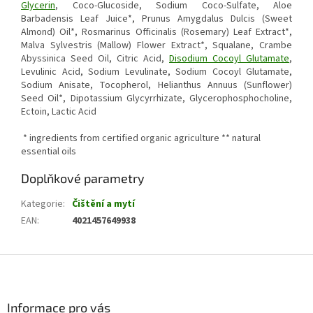
Glycerin
, Coco-Glucoside, Sodium Coco-Sulfate, Aloe
Barbadensis Leaf Juice*, Prunus Amygdalus Dulcis (Sweet
Almond) Oil*, Rosmarinus Officinalis (Rosemary) Leaf Extract*,
Malva Sylvestris (Mallow) Flower Extract*, Squalane, Crambe
Abyssinica Seed Oil, Citric Acid,
Disodium Cocoyl Glutamate
,
Levulinic Acid, Sodium Levulinate, Sodium Cocoyl Glutamate,
Sodium Anisate, Tocopherol, Helianthus Annuus (Sunflower)
Seed Oil*, Dipotassium Glycyrrhizate, Glycerophosphocholine,
Ectoin, Lactic Acid
* ingredients from certified organic agriculture ** natural
essential oils
Doplňkové parametry
Kategorie
:
Čištění a mytí
EAN
:
4021457649938
Z
á
p
a
Informace pro vás