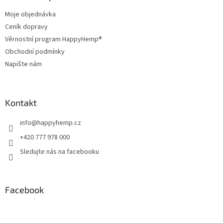
t
Moje objednávka
í
Ceník dopravy
Věrnostní program HappyHemp®
Obchodní podmínky
Napište nám
Kontakt
info
@
happyhemp.cz
+420 777 978 000
Sledujte nás na facebooku
Facebook