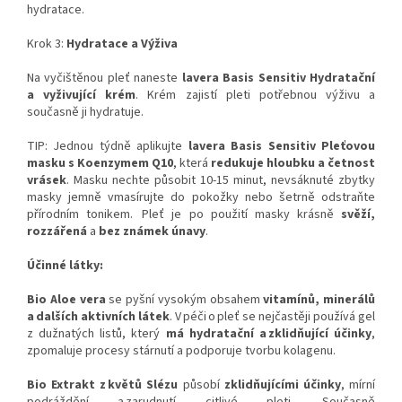
hydratace.
Krok 3:
Hydratace a Výživa
Na vyčištěnou pleť naneste
lavera Basis Sensitiv Hydratační
a vyživující krém
. Krém zajistí pleti potřebnou výživu a
současně ji hydratuje.
TIP: Jednou týdně aplikujte
lavera Basis Sensitiv Pleťovou
masku s Koenzymem Q10
, která
redukuje hloubku a četnost
vrásek
. Masku nechte působit 10-15 minut, nevsáknuté zbytky
masky jemně vmasírujte do pokožky nebo šetrně odstraňte
přírodním tonikem. Pleť je po použití masky krásně
svěží,
rozzářená
a
bez známek únavy
.
Účinné látky:
Bio Aloe vera
se pyšní vysokým obsahem
vitamínů, minerálů
a dalších aktivních látek
. V péči o pleť se nejčastěji používá gel
z dužnatých listů, který
má hydratační a zklidňující účinky
,
zpomaluje procesy stárnutí a podporuje tvorbu kolagenu.
Bio Extrakt z květů Slézu
působí
zklidňujícími účinky
, mírní