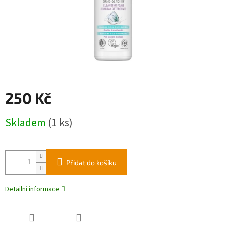
250 Kč
Měrná
Skladem
(1 ks)
cena:
Přidat do košíku
Detailní informace