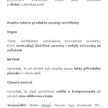
podráždění a zarudnutí citlivé pleti. Současně
ji
chrání
a zabraňuje pnutí.
Kvalitu tohoto produktu zaručují certifikáty:
Vegan
Tímto certifikátem označujeme kosmetické produkty,
které
neobsahují živočišné suroviny
a
nebyly testovány na
zvířatech
.
NATRUE
Garantuje, že při výrobě byly použity pouze
látky přírodního
původu
či v bio kvalitě.
Climate neutral
Garantuje, že daná společnost
snížila a kompenzovala
při
výrobě
svou uhlíkovou stopu
.
Složení/INCI:
Water (
Aqua
), Glycine Soja (Soybean) Oil*,