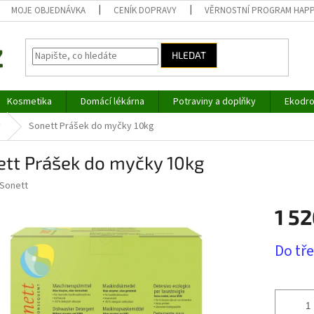
MOJE OBJEDNÁVKA
CENÍK DOPRAVY
VĚRNOSTNÍ PROGRAM HAP
HLEDAT
Kosmetika
Domácí lékárna
Potraviny a doplňky
Ekodro
y
Sonett Prášek do myčky 10kg
ett Prášek do myčky 10kg
Sonett
1 52
Měrná
Do tř
cena: