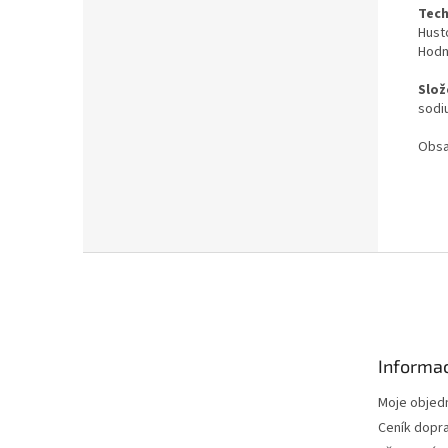
Tech
Husto
Hodno
Slož
sodi
Obsa
Z
á
p
a
t
Informac
í
Moje objed
Ceník dopr