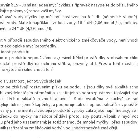
ování:
15 - 30 ml na jeden mycí cyklus. Přípravek nasypejte do příslušnéh
žujte pokyny výrobce vaší myčky.
čovač vody myčky by měl být nastaven na 8 ° dH (německé stupně) 
ostí vody. Máte-li například tvrdost vody 16 ° dH (2,86 mmol / l), měli by
vit na 24 ° dH (4,29 mmol / l).
r: V případě zabudovaného elektronického změkčovače vody, není vhod
tt ekologické mycí prostředky.
štnosti produktu
hoto produktu nepoužíváme agresivní bělicí prostředky s obsahem chlor
etické prostředky na ochranu stříbra, enzymy atd. Přesto tento čisticí
ne výtečně i silné znečištění.
d a vlastnosti jednotlivých složek
káty se získávají roztavením písku se sodou a jsou díky své alkalitě sch
bí zmýdelnatěním přeměnit a zajistit jeho vodorozpustnost. Ulpívající zbyt
cí těchto silikátů rozmočí a uvolní. Soda vyráběná z kuchyňské sol
yluje tuk na jemné kapénky, a podporuje tak schopnost silikátů rozpouštět 
ávaný při fermentaci vedlejší produktů výroby cukru jako např. melasy, se 
tředku do myčky na nádobí přidává proto, aby poutal vápník v mycí vod
u před jeho usazeninami; je totiž známo, že mnohé myčky i přes zabudov
ník (zařízení na změkčování vody) vodu nedostatečně změkčují.