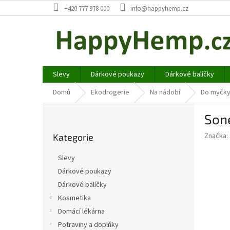
Přejít
+420 777 978 000
info@happyhemp.cz
na
obsah
Slevy
Dárkové poukazy
Dárkové balíčky
Domů
Ekodrogerie
Na nádobí
Do myčk
P
Son
o
Přeskočit
s
Značka:
Kategorie
kategorie
t
r
Slevy
a
Dárkové poukazy
n
Dárkové balíčky
n
í
Kosmetika
p
Domácí lékárna
a
Potraviny a doplňky