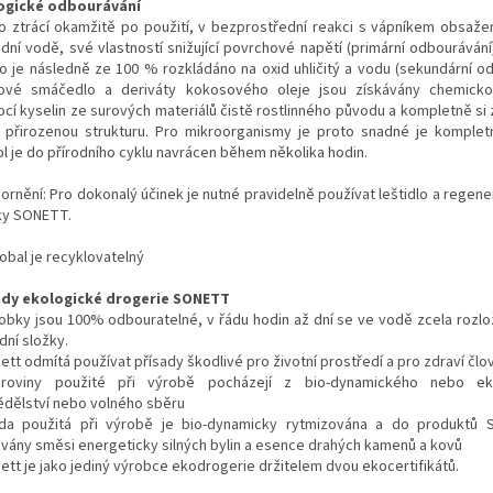
ogické odbourávání
o ztrácí okamžitě po použití, v bezprostřední reakci s vápníkem obsaž
dní vodě, své vlastností snižující povrchové napětí (primární odbourávání
o je následně ze 100 % rozkládáno na oxid uhličitý a vodu (sekundární od
ové smáčedlo a deriváty kokosového oleje jsou získávány chemicko
cí kyselin ze surových materiálů čistě rostlinného původu a kompletně si 
 přirozenou strukturu. Pro mikroorganismy je proto snadné je kompletn
ol je do přírodního cyklu navrácen během několika hodin.
ornění: Pro dokonalý účinek je nutné pravidelně používat leštidlo a regene
y SONETT.
obal je recyklovatelný
dy ekologické drogerie SONETT
robky jsou 100% odbouratelné, v řádu hodin až dní se ve vodě zcela rozlo
dní složky.
ett odmítá používat přísady škodlivé pro životní prostředí a pro zdraví člo
roviny použité při výrobě pocházejí z bio-dynamického nebo ek
dělství nebo volného sběru
da použitá při výrobě je bio-dynamicky rytmizována a do produktů S
ávány směsi energeticky silných bylin a esence drahých kamenů a kovů
nett je jako jediný výrobce ekodrogerie držitelem dvou ekocertifikátů.