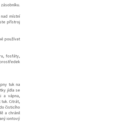
o zásobníku.
nad místní
ste přístroj
né používat
u, fosfáty,
 prostředek
opny tuk na
ky jídla se
i a vápna,
tuk. Citrát,
do čisticího
ě a chránil
aný iontový