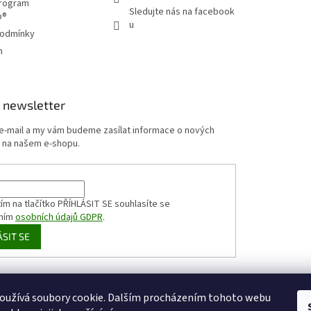
program
Sledujte nás na facebook
p®
u
podmínky
m
 newsletter
 e-mail a my vám budeme zasílat informace o nových
 na našem e-shopu.
ím na tlačítko PŘÍHLÁSIT SE
souhlasíte se
ním
osobních údajů GDPR
.
ÁSIT SE
HappyCoffee
Shoptet.cz
Sportovní výživa
zizaly.com
oužívá soubory cookie. Dalším procházením tohoto webu