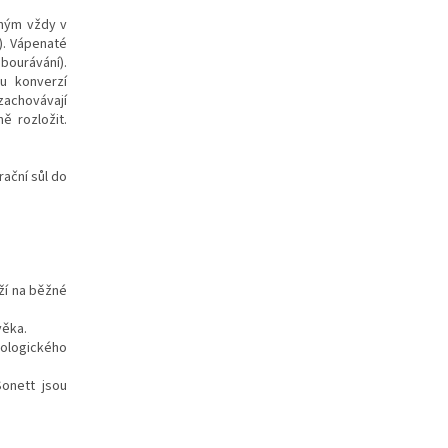
eným vždy v
). Vápenaté
bourávání).
u konverzí
zachovávají
ě rozložit.
rační sůl do
ží na běžné
věka.
ologického
onett jsou