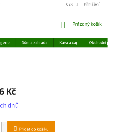
PYHEMP®
OBCHODNÍ PODMÍNKY
CZK
NAPIŠTE NÁM
Přihlášení
NÁKUPNÍ
Prázdný košík
KOŠÍK
gerie
Dům a zahrada
Káva a čaj
Obchodní podmínky
6 Kč
ech dnů
Přidat do košíku