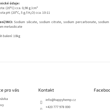
nické údaje:
ta: (20°C) cca. 0,98 g/cm³
ta pH: (20°C, 5 g/l H₂O) cca. 10-11
ení/INCI:
Sodium silicate, sodium citrate, sodium percarbonate, sodium
um metasilicate
h balení: 10kg
e pro vás
Kontakt
Facebo
návka
info
@
happyhemp.cz
avy
+420 777 978 000