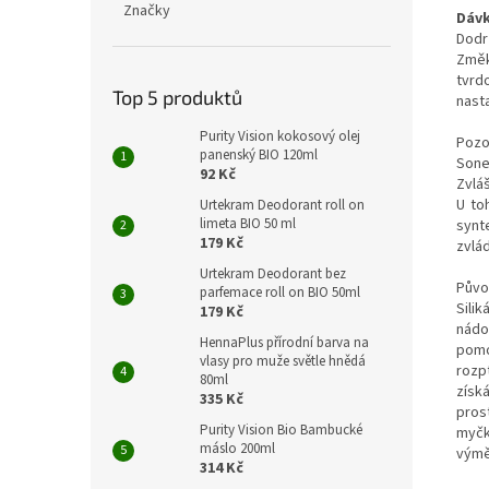
Značky
Dávk
Dodr
Změk
tvrd
Top 5 produktů
nasta
Purity Vision kokosový olej
Pozo
panenský BIO 120ml
Sone
92 Kč
Zvlá
U to
Urtekram Deodorant roll on
limeta BIO 50 ml
synt
179 Kč
zvlád
Urtekram Deodorant bez
Půvo
parfemace roll on BIO 50ml
Sili
179 Kč
nádo
HennaPlus přírodní barva na
pomo
vlasy pro muže světle hnědá
rozpt
80ml
získ
335 Kč
pros
Purity Vision Bio Bambucké
myčk
máslo 200ml
výmě
314 Kč