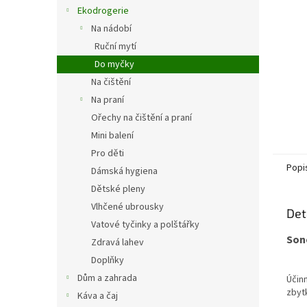
n
Ekodrogerie
e
Na nádobí
l
Ruční mytí
Do myčky
Na čištění
Na praní
Ořechy na čištění a praní
Mini balení
Pro děti
Popi
Dámská hygiena
Dětské pleny
Vlhčené ubrousky
Det
Vatové tyčinky a polštářky
Son
Zdravá lahev
Doplňky
Dům a zahrada
Účin
zbytk
Káva a čaj