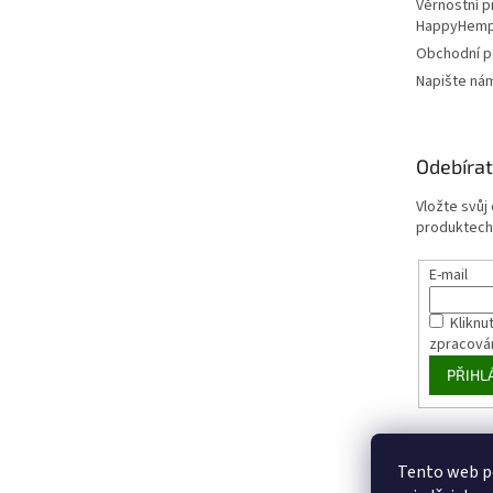
Věrnostní 
HappyHem
Obchodní 
Napište ná
Odebírat
Vložte svůj
produktech
E-mail
Kliknut
zpracová
PŘIHL
Tento web p