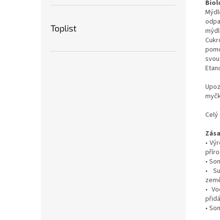
Biol
Mýdl
odpa
Toplist
mýdl
Cukr
pomo
svou
Etan
Upoz
myčk
Celý 
Zása
• Vý
příro
• Son
• Su
země
• Vo
přid
• So