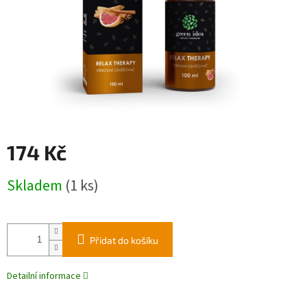
174 Kč
Měrná
Skladem
(1 ks)
cena:
Přidat do košíku
Detailní informace