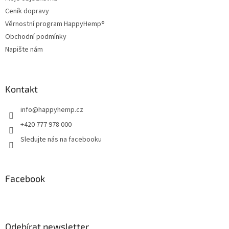
í
Ceník dopravy
Věrnostní program HappyHemp®
Obchodní podmínky
Napište nám
Kontakt
info
@
happyhemp.cz
+420 777 978 000
Sledujte nás na facebooku
Facebook
Odebírat newsletter