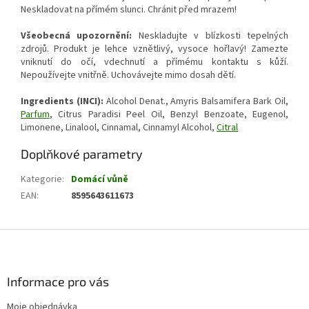
Neskladovat na přímém slunci. Chránit před mrazem!
Všeobecná upozornění:
Neskladujte v blízkosti tepelných
zdrojů. Produkt je lehce vznětlivý, vysoce hořlavý! Zamezte
vniknutí do očí, vdechnutí a přímému kontaktu s kůží.
Nepoužívejte vnitřně. Uchovávejte mimo dosah dětí.
Ingredients (INCI):
Alcohol Denat., Amyris Balsamifera Bark Oil,
Parfum
, Citrus Paradisi Peel Oil, Benzyl Benzoate, Eugenol,
Limonene, Linalool, Cinnamal, Cinnamyl Alcohol,
Citral
Doplňkové parametry
Kategorie
:
Domácí vůně
EAN
:
8595643611673
Z
á
p
a
Informace pro vás
t
Moje objednávka