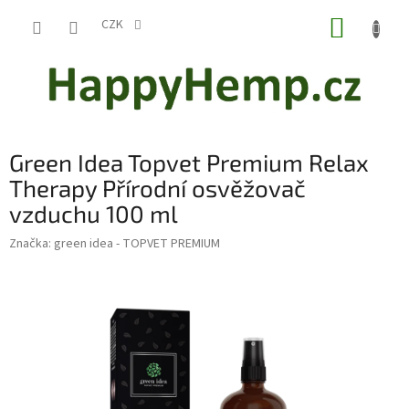
Přejít
NÁKUP
na
CZK
obsah
KOŠÍK
Green Idea Topvet Premium Relax
Therapy Přírodní osvěžovač
vzduchu 100 ml
Značka:
green idea - TOPVET PREMIUM