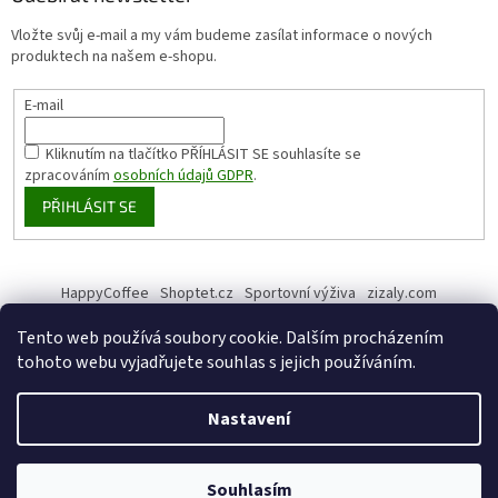
Vložte svůj e-mail a my vám budeme zasílat informace o nových
produktech na našem e-shopu.
E-mail
Kliknutím na tlačítko PŘÍHLÁSIT SE
souhlasíte se
zpracováním
osobních údajů GDPR
.
PŘIHLÁSIT SE
HappyCoffee
Shoptet.cz
Sportovní výživa
zizaly.com
Tento web používá soubory cookie. Dalším procházením
tohoto webu vyjadřujete souhlas s jejich používáním.
Vytvořil Shoptet
Nastavení
Copyright 2026
HappyHemp
. Všechna práva vyhrazena.
Upravit
Souhlasím
nastavení cookies