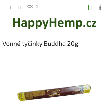
Přejít
NÁKUP
na
CZK
obsah
KOŠÍK
Vonné tyčinky Buddha 20g