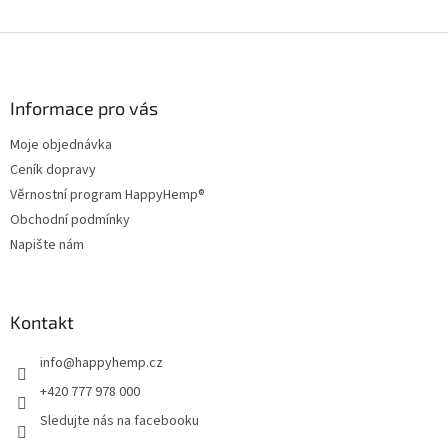
Z
á
p
a
Informace pro vás
t
Moje objednávka
í
Ceník dopravy
Věrnostní program HappyHemp®
Obchodní podmínky
Napište nám
Kontakt
info
@
happyhemp.cz
+420 777 978 000
Sledujte nás na facebooku