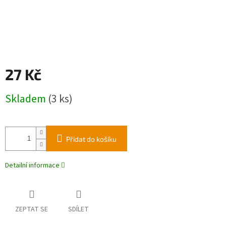
27 Kč
Měrná
Skladem
(3 ks)
cena:
Přidat do košíku
Detailní informace
ZEPTAT SE
SDÍLET