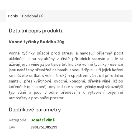
Popis
Podobné (4)
Detailní popis produktu
Vonné tyčinky Buddha 20g
Vonné tyčinky působí proti stresu a navozují příjemný pocit
uklidnění. Jsou vyráběny z čistě přírodních surovin a lidé si
užívají jejich vůně již po tisíce let. Indické vonné tyčinky - esence
jsou nanášeny převážně na bambusovou štěpinu. Při jejich hoření
se můžete setkat s velmi širokým spektrem vůní, od přírodního
santalu, přes květinové, ovocné, konopné, dřevité vůně, až po
kořeněné (masalové) tóny. Indické vonné tyčinky mají výraznější
typ vůně a jsou vhodné především k vytvoření příjemné
atmosféry a provonění prostor.
Doplňkové parametry
Kategorie
:
Domácí vůně
EAN
:
8901751385199