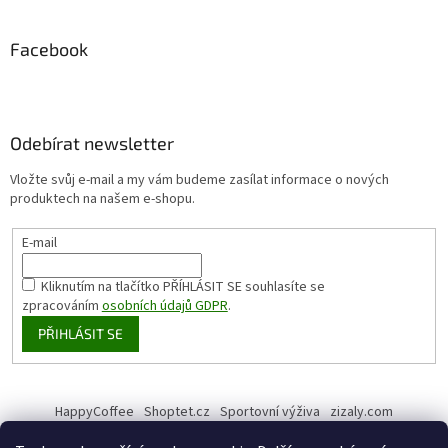
Facebook
Odebírat newsletter
Vložte svůj e-mail a my vám budeme zasílat informace o nových
produktech na našem e-shopu.
E-mail
Kliknutím na tlačítko PŘÍHLÁSIT SE
souhlasíte se
zpracováním
osobních údajů GDPR
.
PŘIHLÁSIT SE
HappyCoffee
Shoptet.cz
Sportovní výživa
zizaly.com