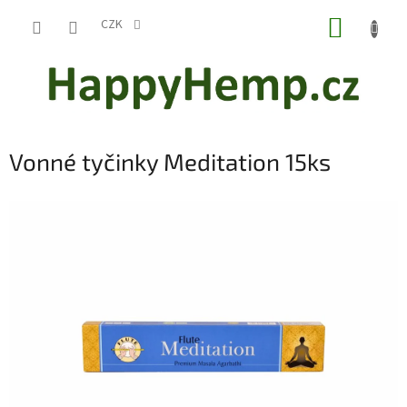
Přejít
NÁKUP
na
CZK
obsah
KOŠÍK
Vonné tyčinky Meditation 15ks