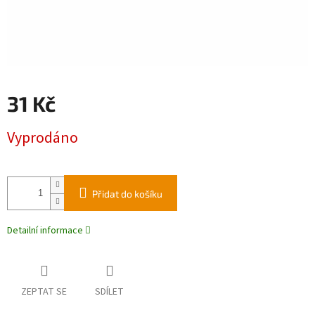
31 Kč
Měrná
Vyprodáno
cena:
Přidat do košíku
Detailní informace
ZEPTAT SE
SDÍLET