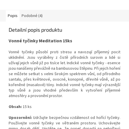
Popis
Podobné (4)
Detailní popis produktu
Vonné tyčinky Meditation 15ks
Vonné tyčinky působí proti stresu a navozují příjemný pocit
uklidnění. Jsou vyráběny z čistě přírodních surovin a lidé si
užívají jejich vůně již po tisíce let. Indické vonné tyčinky - esence
jsou nanášeny převážně na bambusovou štěpinu. Při jejich hoření
se můžete setkat s velmi širokým spektrem vůní, od přírodního
santalu, přes květinové, ovocné, konopné, dřevité vůně, až po
kořeněné (masalové) tóny. Indické vonné tyčinky mají výraznější
typ vůně a jsou vhodné především k vytvoření příjemné
atmosféry a provonění prostor.
Obsah:
15 ks
Upozornění:
Udržujte bezpečnou vzdálenost od hořící tyčinky.
Používejte vonné tyčinky ve větraném prostoru. Uchovávejte
mimo dosah dětí. Ujistěte se, že popel dopadá na nehořlavý