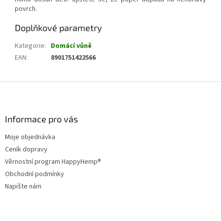
povrch.
Doplňkové parametry
Kategorie
:
Domácí vůně
EAN
:
8901751422566
Z
á
p
a
Informace pro vás
t
Moje objednávka
í
Ceník dopravy
Věrnostní program HappyHemp®
Obchodní podmínky
Napište nám