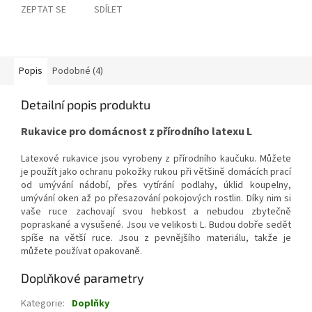
ZEPTAT SE
SDÍLET
Popis
Podobné (4)
Detailní popis produktu
Rukavice pro domácnost z přírodního latexu L
Latexové rukavice jsou vyrobeny z přírodního kaučuku. Můžete
je použít jako ochranu pokožky rukou při většině domácích prací
od umývání nádobí, přes vytírání podlahy, úklid koupelny,
umývání oken až po přesazování pokojových rostlin. Díky nim si
vaše ruce zachovají svou hebkost a nebudou zbytečně
popraskané a vysušené. Jsou ve velikosti L. Budou dobře sedět
spíše na větší ruce. Jsou z pevnějšího materiálu, takže je
můžete používat opakovaně.
Doplňkové parametry
Kategorie
:
Doplňky