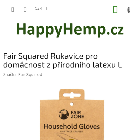
Přejít
NÁKUP
na
CZK
obsah
KOŠÍK
Fair Squared Rukavice pro
domácnost z přírodního latexu L
Značka:
Fair Squared