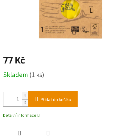
77 Kč
Měrná
Skladem
(1 ks)
cena:
Přidat do košíku
Detailní informace