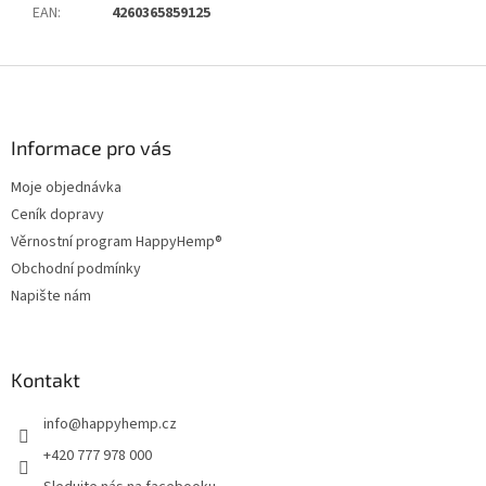
EAN
:
4260365859125
Z
á
p
a
Informace pro vás
t
Moje objednávka
í
Ceník dopravy
Věrnostní program HappyHemp®
Obchodní podmínky
Napište nám
Kontakt
info
@
happyhemp.cz
+420 777 978 000