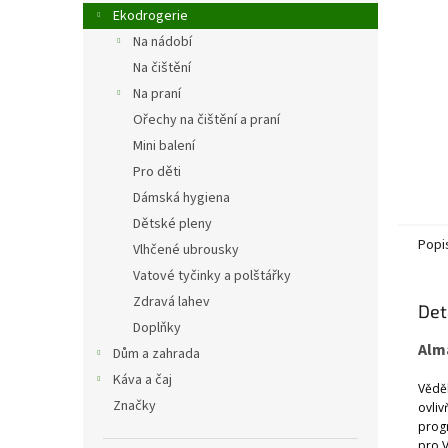
n
Ekodrogerie
e
Na nádobí
l
Na čištění
Na praní
Ořechy na čištění a praní
Mini balení
Pro děti
Dámská hygiena
Dětské pleny
Popi
Vlhčené ubrousky
Vatové tyčinky a polštářky
Zdravá lahev
Det
Doplňky
Alm
Dům a zahrada
Káva a čaj
Věděl
Značky
ovliv
progr
pro V