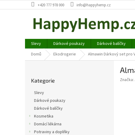
Přejít
+420 777 978 000
info@happyhemp.cz
na
obsah
Slevy
Dárkové poukazy
Dárkové balíčky
Domů
Ekodrogerie
Almawin Dárkový set pro 
P
Alm
o
Přeskočit
s
Značka:
Kategorie
kategorie
t
r
Slevy
a
Dárkové poukazy
n
Dárkové balíčky
n
í
Kosmetika
p
Domácí lékárna
a
Potraviny a doplňky