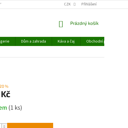
PYHEMP®
OBCHODNÍ PODMÍNKY
CZK
NAPIŠTE NÁM
Přihlášení
NÁKUPNÍ
Prázdný košík
KOŠÍK
gerie
Dům a zahrada
Káva a čaj
Obchodní podmínky
20 %
 Kč
dem
(1 ks)