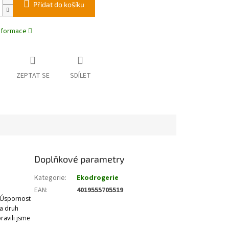
Přidat do košíku
informace
ZEPTAT SE
SDÍLET
Doplňkové parametry
Kategorie
:
Ekodrogerie
EAN
:
4019555705519
. Úspornost
 a druh
ravili jsme