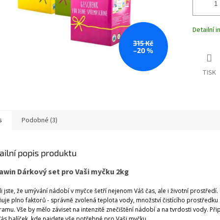
Detailní 
315 Kč
–20 %
TISK
s
Podobné (3)
ailní popis produktu
awin Dárkový set pro Vaši myčku 2kg
i jste, že umývání nádobí v myčce šetří nejenom Váš čas, ale i životní prostředí
ňuje plno faktorů - správně zvolená teplota vody, množství čistícího prostředku
amu. Vše by mělo záviset na intenzitě znečištění nádobí a na tvrdosti vody. Přip
ás balíček, kde najdete vše potřebné pro Vaši myčku.