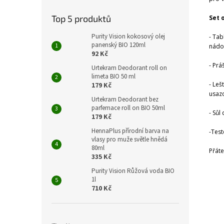
Top 5 produktů
Set 
Purity Vision kokosový olej
- Tab
panenský BIO 120ml
nádo
92 Kč
- Prá
Urtekram Deodorant roll on
limeta BIO 50 ml
- Leš
179 Kč
usazo
Urtekram Deodorant bez
parfemace roll on BIO 50ml
- Sůl
179 Kč
HennaPlus přírodní barva na
-Test
vlasy pro muže světle hnědá
80ml
Přáte
335 Kč
Purity Vision Růžová voda BIO
1l
710 Kč