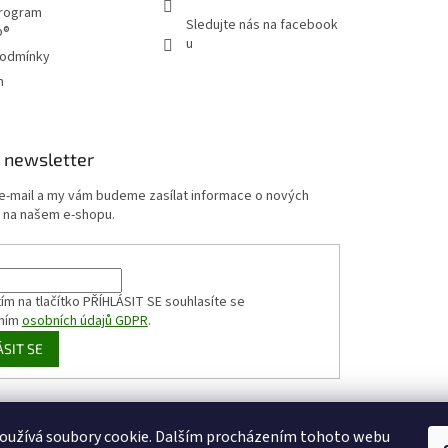
program
Sledujte nás na facebook
p®
u
podmínky
m
 newsletter
 e-mail a my vám budeme zasílat informace o nových
 na našem e-shopu.
ím na tlačítko PŘÍHLÁSIT SE
souhlasíte se
ním
osobních údajů GDPR
.
ÁSIT SE
HappyCoffee
Shoptet.cz
Sportovní výživa
zizaly.com
oužívá soubory cookie. Dalším procházením tohoto webu