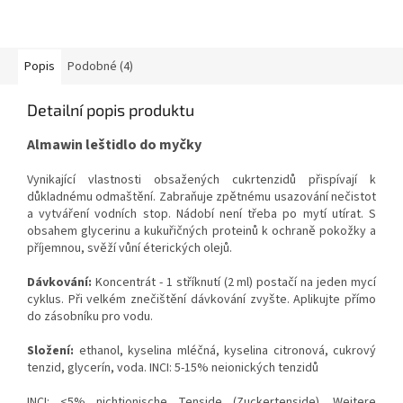
Popis
Podobné (4)
Detailní popis produktu
Almawin leštidlo do myčky
Vynikající vlastnosti obsažených cukrtenzidů přispívají k
důkladnému odmaštění. Zabraňuje zpětnému usazování nečistot
a vytváření vodních stop. Nádobí není třeba po mytí utírat. S
obsahem glycerinu a kukuřičných proteinů k ochraně pokožky a
příjemnou, svěží vůní éterických olejů.
Dávkování:
Koncentrát - 1 stříknutí (2 ml) postačí na jeden mycí
cyklus. Při velkém znečištění dávkování zvyšte. Aplikujte přímo
do zásobníku pro vodu.
Složení:
ethanol, kyselina mléčná, kyselina citronová, cukrový
tenzid, glycerín, voda. INCI: 5-15% neionických tenzidů
INCI: <5% nichtionische Tenside (Zuckertenside). Weitere