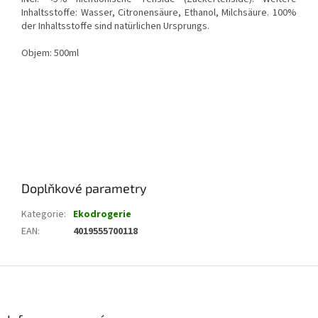
Inhaltsstoffe: Wasser, Citronensäure, Ethanol, Milchsäure. 100%
der Inhaltsstoffe sind natürlichen Ursprungs.
Objem: 500ml
Doplňkové parametry
Kategorie
:
Ekodrogerie
EAN
:
4019555700118
Z
á
p