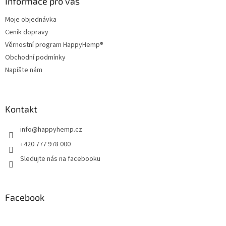
a
Informace pro vás
t
Moje objednávka
í
Ceník dopravy
Věrnostní program HappyHemp®
Obchodní podmínky
Napište nám
Kontakt
info
@
happyhemp.cz
+420 777 978 000
Sledujte nás na facebooku
Facebook