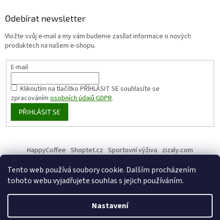
Odebírat newsletter
Vložte svůj e-mail a my vám budeme zasílat informace o nových
produktech na našem e-shopu.
E-mail
Kliknutím na tlačítko PŘÍHLÁSIT SE
souhlasíte se
zpracováním
osobních údajů GDPR
.
PŘIHLÁSIT SE
HappyCoffee
Shoptet.cz
Sportovní výživa
zizaly.com
Tento web používá soubory cookie. Dalším procházením
tohoto webu vyjadřujete souhlas s jejich používáním.
Vytvořil Shoptet
Nastavení