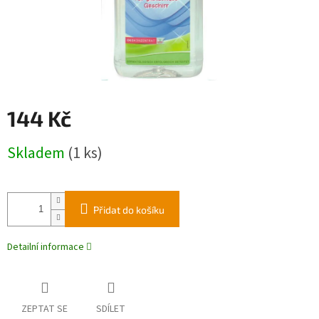
144 Kč
Měrná
Skladem
(1 ks)
cena:
Přidat do košíku
Detailní informace
ZEPTAT SE
SDÍLET