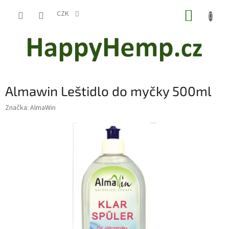
Přejít
NÁKUP
na
CZK
obsah
KOŠÍK
Almawin Leštidlo do myčky 500ml
Značka:
AlmaWin