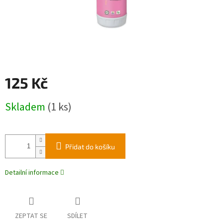
125 Kč
Měrná
Skladem
(1 ks)
cena:
Přidat do košíku
Detailní informace
ZEPTAT SE
SDÍLET