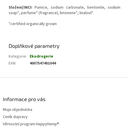
Složení/INCI:
Pumice, sodium carbonate, bentonite, sodium
soap*, perfume* (fragrance), limonene*, linalool*
*certified organically grown
Doplňkové parametry
Kategorie
:
Ekodrogerie
EAN
:
4007547401044
Z
á
p
a
Informace pro vás
t
Moje objednávka
í
Ceník dopravy
Věrnostní program HappyHemp®