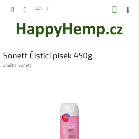
Přejít
NÁKUP
na
CZK
obsah
KOŠÍK
Sonett Čistící písek 450g
Značka:
Sonett