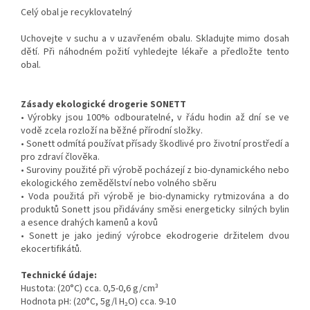
Celý obal je recyklovatelný
Uchovejte v suchu a v uzavřeném obalu. Skladujte mimo dosah
dětí. Při náhodném požití vyhledejte lékaře a předložte tento
obal.
Zásady ekologické drogerie SONETT
• Výrobky jsou 100% odbouratelné, v řádu hodin až dní se ve
vodě zcela rozloží na běžné přírodní složky.
• Sonett odmítá používat přísady škodlivé pro životní prostředí a
pro zdraví člověka.
• Suroviny použité při výrobě pocházejí z bio-dynamického nebo
ekologického zemědělství nebo volného sběru
• Voda použitá při výrobě je bio-dynamicky rytmizována a do
produktů Sonett jsou přidávány směsi energeticky silných bylin
a esence drahých kamenů a kovů
• Sonett je jako jediný výrobce ekodrogerie držitelem dvou
ekocertifikátů.
Technické údaje:
Hustota: (20°C) cca. 0,5-0,6 g/cm³
Hodnota pH: (20°C, 5g/l H₂O) cca. 9-10