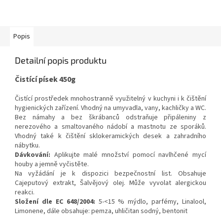
Popis
Detailní popis produktu
Čistící písek 450g
Čistící prostředek mnohostranně využitelný v kuchyni i k čištění
hygienických zařízení. Vhodný na umyvadla, vany, kachličky a WC.
Bez námahy a bez škrábanců odstraňuje připáleniny z
nerezového a smaltovaného nádobí a mastnotu ze sporáků.
Vhodný také k čištění sklokeramických desek a zahradního
nábytku.
Dávkování:
Aplikujte malé množství pomocí navlhčené mycí
houby a jemně vyčistěte.
Na vyžádání je k dispozici bezpečnostní list. Obsahuje
Cajeputový extrakt, Šalvějový olej. Může vyvolat alergickou
reakci.
Složení dle EC 648/2004:
5-<15 % mýdlo, parfémy, Linalool,
Limonene, dále obsahuje: pemza, uhličitan sodný, bentonit