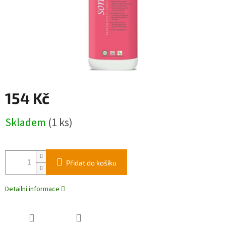
154 Kč
Měrná
Skladem
(1 ks)
cena:
Přidat do košíku
Detailní informace