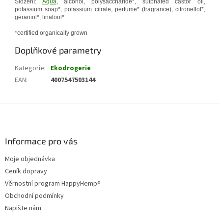
Složení:
Aqua
, alcohol, polysaccharide*, sulphated castor oil,
potassium soap*, potassium citrate, perfume* (fragrance), citronellol*,
geraniol*, linalool*
*certified organically grown
Doplňkové parametry
Kategorie
:
Ekodrogerie
EAN
:
4007547503144
Z
á
p
a
Informace pro vás
t
Moje objednávka
í
Ceník dopravy
Věrnostní program HappyHemp®
Obchodní podmínky
Napište nám