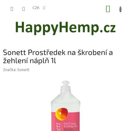
Přejít
NÁKUP
na
CZK
obsah
KOŠÍK
Sonett Prostředek na škrobení a
žehlení náplň 1l
Značka:
Sonett