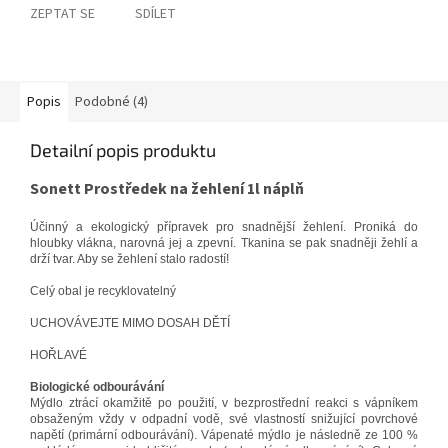
ZEPTAT SE
SDÍLET
Popis
Podobné (4)
Detailní popis produktu
Sonett Prostředek na žehlení 1l náplň
Účinný a ekologický přípravek pro snadnější žehlení. Proniká do
hloubky vlákna, narovná jej a zpevní. Tkanina se pak snadněji žehlí a
drží tvar. Aby se žehlení stalo radostí!
Celý obal je recyklovatelný
UCHOVÁVEJTE MIMO DOSAH DĚTÍ
HOŘLAVÉ
Biologické odbourávání
Mýdlo ztrácí okamžitě po použití, v bezprostřední reakci s vápníkem
obsaženým vždy v odpadní vodě, své vlastností snižující povrchové
napětí (primární odbourávání). Vápenaté mýdlo je následně ze 100 %