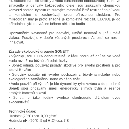
rozkládáno na oxid uhličitý a vodu (sekundární odbourávání). Cukrové
smáčedlo a deriváty kokosového oleje jsou získávány chemickou
konverzí pomocí kyselin ze surových materiálů čistě rostlinného původu
a kompletně si zachovávají svou přirozenou strukturu. Pro
mikroorganismy je proto snadné je kompletně rozložit. ETANOL je do
přírodního cyklu navrácen během několika hodin.
Upozornění:: Nevhodné pro hedvábí, umělé hedvábí a jiná umělá
vlákna. Používejte v dobře větraných prostorech. Aerosol se nesmí
inhalovat.
Zásady ekologické drogerie SONETT
• Výrobky jsou 100% odbouratelné, v řádu hodin až dní se ve vodě
zcela rozloží na běžné přírodní složky.
• Sonett odmítá používat přísady škodlivé pro životní prostředí a pro
zdraví člověka.
• Suroviny použité při výrobě pocházejí z bio-dynamického nebo
ekologického zemědělství nebo volného sběru
• Voda použitá při výrobě je bio-dynamicky rytmizována a do produktů
Sonett jsou přidávány směsi energeticky silných bylin a esence
drahých kamenů a kovů
• Sonett je jako jediný výrobce ekodrogerie držitelem dvou
ekocertifikátů.
Technické údaje:
Hustota: (20°C) cca. 0,99 g/cm³
Hodnota pH: (20°C, 5 g/l H₂O) cca. 7-8