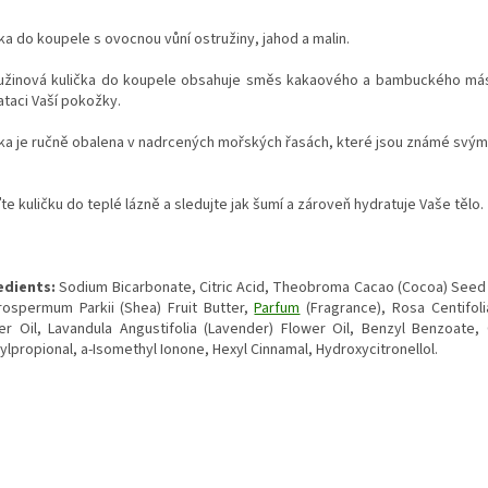
ka do koupele s ovocnou vůní ostružiny, jahod a malin.
užinová kulička do koupele obsahuje směs kakaového a bambuckého másla
ataci Vaší pokožky.
čka je ručně obalena v nadrcených mořských řasách, které jsou známé svými
e kuličku do teplé lázně a sledujte jak šumí a zároveň hydratuje Vaše tělo.
edients:
Sodium Bicarbonate, Citric Acid, Theobroma Cacao (Cocoa) Seed B
rospermum Parkii (Shea) Fruit Butter,
Parfum
(Fragrance), Rosa Centifol
er Oil, Lavandula Angustifolia (Lavender) Flower Oil, Benzyl Benzoate, C
lpropional, a-Isomethyl Ionone, Hexyl Cinnamal, Hydroxycitronellol.