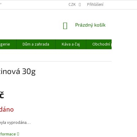
PYHEMP®
OBCHODNÍ PODMÍNKY
CZK
NAPIŠTE NÁM
Přihlášení
NÁKUPNÍ
Prázdný košík
KOŠÍK
gerie
Dům a zahrada
Káva a čaj
Obchodní podmínky
žinová 30g
č
dáno
byla vyprodána…
informace