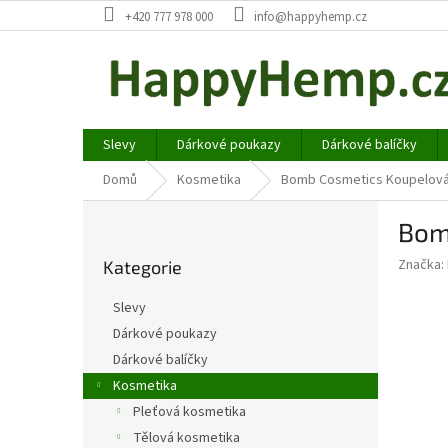
Přejít
+420 777 978 000
info@happyhemp.cz
na
obsah
Slevy
Dárkové poukazy
Dárkové balíčky
Domů
Kosmetika
Bomb Cosmetics Koupelová 
P
Bom
o
Přeskočit
s
Značka:
Kategorie
kategorie
t
r
Slevy
a
Dárkové poukazy
n
Dárkové balíčky
n
í
Kosmetika
p
Pleťová kosmetika
a
Tělová kosmetika