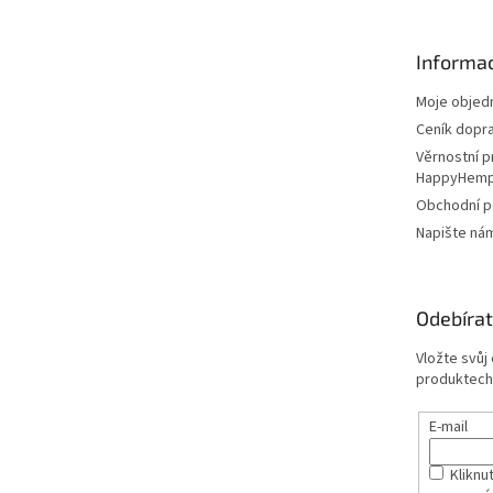
a
t
Informac
í
Moje objed
Ceník dopr
Věrnostní 
HappyHem
Obchodní 
Napište ná
Odebírat
Vložte svůj
produktech
E-mail
Kliknut