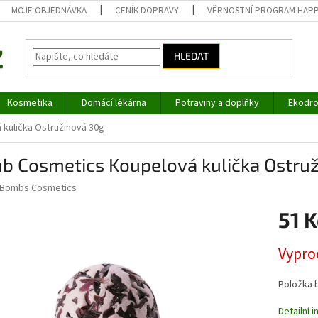
MOJE OBJEDNÁVKA
CENÍK DOPRAVY
VĚRNOSTNÍ PROGRAM HAP
HLEDAT
Kosmetika
Domácí lékárna
Potraviny a doplňky
Ekodro
kulička Ostružinová 30g
b Cosmetics Koupelová kulička Ostru
Bombs Cosmetics
51 K
Měrná
Vypro
cena:
Položka 
Detailní 