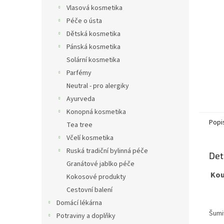
n
Vlasová kosmetika
e
Péče o ústa
l
Dětská kosmetika
Pánská kosmetika
Solární kosmetika
Parfémy
Neutral - pro alergiky
Ayurveda
Konopná kosmetika
Popi
Tea tree
Včelí kosmetika
Ruská tradiční bylinná péče
Det
Granátové jablko péče
Kou
Kokosové produkty
Cestovní balení
Domácí lékárna
Šumi
Potraviny a doplňky