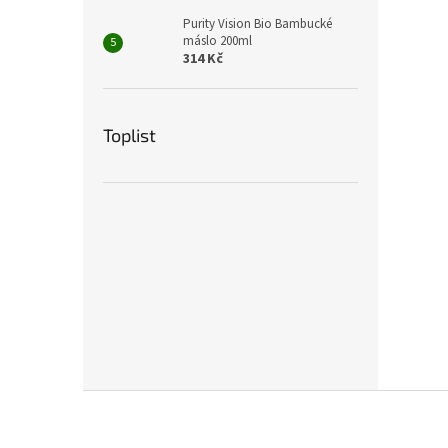
Purity Vision Bio Bambucké
máslo 200ml
314 Kč
Toplist
Z
á
p