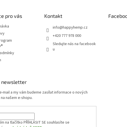
e pro vás
Kontakt
Facebo
návka
info
@
happyhemp.cz
avy
+420 777 978 000
program
Sledujte nás na facebook
p®
u
podmínky
m
 newsletter
 e-mail a my vám budeme zasílat informace o nových
 na našem e-shopu.
ím na tlačítko PŘÍHLÁSIT SE
souhlasíte se