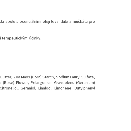
 spolu s esenciálními oleji levandule a muškátu pro
 terapeutickými účinky.
utter, Zea Mays (Corn) Starch, Sodium Lauryl Sulfate,
ia (Rose) Flower, Pelargonium Graveolens (Geranium)
itronellol, Geraniol, Linalool, Limonene, Butylphenyl