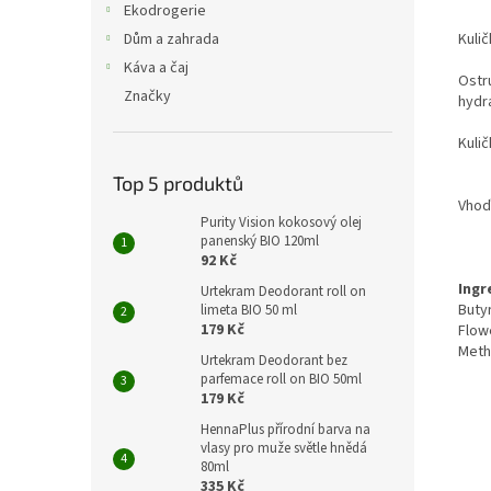
Ekodrogerie
Kulič
Dům a zahrada
Káva a čaj
Ostr
Značky
hydr
Kuli
Top 5 produktů
Vhoďt
Purity Vision kokosový olej
panenský BIO 120ml
92 Kč
Ingr
Urtekram Deodorant roll on
Buty
limeta BIO 50 ml
179 Kč
Flow
Methy
Urtekram Deodorant bez
parfemace roll on BIO 50ml
179 Kč
HennaPlus přírodní barva na
vlasy pro muže světle hnědá
80ml
335 Kč