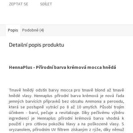
ZEPTAT SE
SDÍLET
Popis
Podobné (4)
Detailní popis produktu
HennaPlus - Přírodní barva krémová mocca hnědá
Tmavě hnědý odstín barvy mocca pro tmavě blond až tmavě
hnědé vlasy. Hennaplus přírodní barva krémová je nová řada
jemných barvících přípravků bez obsahu Ammonia a peroxidu,
která se postupně vytrácí po 8 až 10 umytích. Působí trojím
účinkem - barví, pečuje a revitalizuje. Díky pečlivému výběru
ingrediencí je Hennaplus přírodní krémová barva vhodná k
použití i pro citlivou pokožku hlavy a na poškozené vlasy. S
oryzanolem, přírodním UV filtrem získaným z rýže, díky němuž