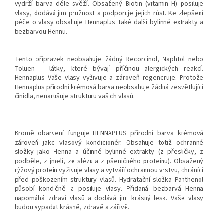
vydrží barva déle svěží. Obsažený Biotin (vitamin H) posiluje
vlasy, dodává jim pružnost a podporuje jejich růst. Ke zlepšení
péče o vlasy obsahuje Hennaplus také další bylinné extrakty a
bezbarvou Hennu.
Tento přípravek neobsahuje žádný Recorcinol, Naphtol nebo
Toluen – látky, které bývají příčinou alergických reakcí.
Hennaplus Vaše vlasy vyživuje a zároveň regeneruje. Protože
Hennaplus přírodní krémová barva neobsahuje žádná zesvětlující
činidla, nenarušuje strukturu vašich vlasů.
Kromě obarvení funguje HENNAPLUS přírodní barva krémová
zároveň jako vlasový kondicionér. Obsahuje totiž ochranné
složky jako Henna a účinné bylinné extrakty (z přesličky, z
podběle, z jmelí, ze slézu a z pšeničného proteinu). Obsažený
rýžový protein vyživuje vlasy a vytváří ochrannou vrstvu, chránící
před poškozením struktury vlasů. Hydratační složka Panthenol
působí kondičně a posiluje vlasy. Přidaná bezbarvá Henna
napomáhá zdraví vlasů a dodává jim krásný lesk. Vaše vlasy
budou vypadat krásně, zdravě a zářivě.