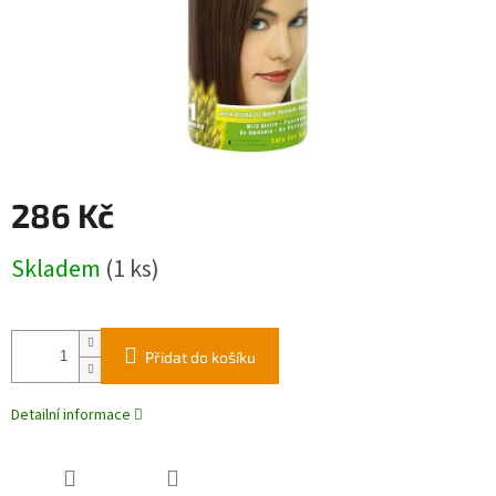
286 Kč
Měrná
Skladem
(1 ks)
cena:
Přidat do košíku
Detailní informace