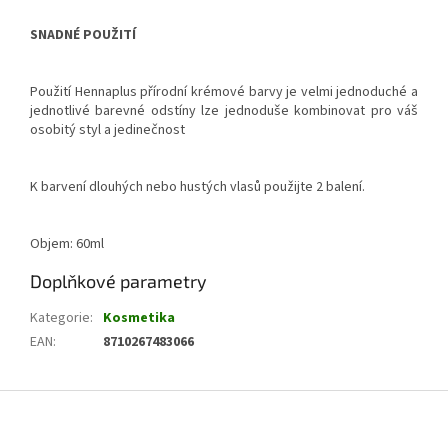
SNADNÉ POUŽITÍ
Použití Hennaplus přírodní krémové barvy je velmi jednoduché a
jednotlivé barevné odstíny lze jednoduše kombinovat pro váš
osobitý styl a jedinečnost
K barvení dlouhých nebo hustých vlasů použijte 2 balení.
Objem: 60ml
Doplňkové parametry
Kategorie
:
Kosmetika
EAN
:
8710267483066
Z
á
p