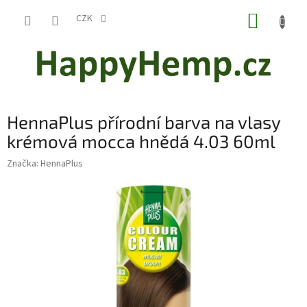
Přejít
NÁKUP
na
CZK
obsah
KOŠÍK
HennaPlus přírodní barva na vlasy
krémová mocca hnědá 4.03 60ml
Značka:
HennaPlus