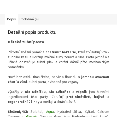
Popis
Podobné (4)
Detailní popis produktu
Dětská zubní pasta
Přírodní složení pomáhá
odstranit bakterie
, které způsobují vznik
zubního kazu a udržuje mléčné zuby zdravé a silné. Pasta jemně ale
účinně odstraňuje zubní plak a chrání dásně před mechanickým
poraněním.
Nově bez oxidu titaničitého, barviv a flouridu
s jemnou ovocnou
chutí a vůní
. Zubní pasta je vhodná pro Vegany.
Výtažky z
Bio Měsíčku, Bio Lékořice
a
vápník
jsou hlavními
ingrediencemi této pasty. Zaručují
protizánětlivé, hojivé
a
regenerační účinky
a posilují a chrání dásně.
Složení/NCI:
Sorbitol,
Aqua
, Hydrated Silica, Xylitol, Calcium
Carbonate,
Glycerin
, Xanthan Gum, Aloe Barbadensis Leaf Juice*,