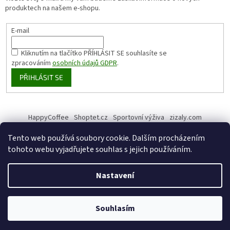
produktech na našem e-shopu.
E-mail
Kliknutím na tlačítko PŘÍHLÁSIT SE
souhlasíte se
zpracováním
osobních údajů GDPR
.
PŘIHLÁSIT SE
HappyCoffee
Shoptet.cz
Sportovní výživa
zizaly.com
Tento web používá soubory cookie. Dalším procházením
tohoto webu vyjadřujete souhlas s jejich používáním.
Vytvořil Shoptet
Nastavení
Copyright 2026
HappyHemp
. Všechna práva vyhrazena.
Upravit
Souhlasím
nastavení cookies
Získejte slevu 5% na Váš první nákup