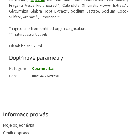
Fragaria Vesca Fruit Extract*, Calendula Officinalis Flower Extract*,
Glycyrrhiza Glabra Root Extract*, Sodium Lactate
, Sodium Coco-
Sulfate, Aroma**, Limonene**
* ingredients from certified organic agriculture
** natural essential oils
Obsah balení: 75ml
Doplňkové parametry
Kategorie
:
Kosmetika
EAN
:
4021457629220
Z
á
p
a
Informace pro vás
t
Moje objednávka
í
Ceník dopravy