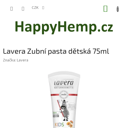
Přejít
NÁKUP
na
CZK
obsah
KOŠÍK
Lavera Zubní pasta dětská 75ml
Značka:
Lavera