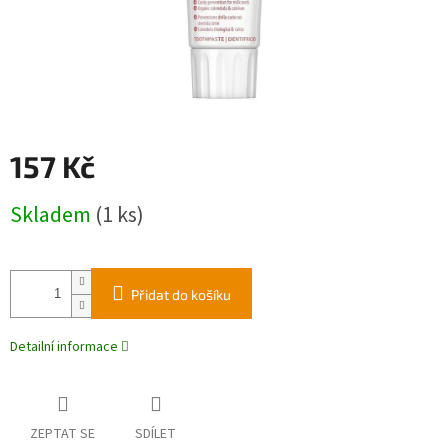
157 Kč
Měrná
Skladem
(1 ks)
cena:
Přidat do košíku
Detailní informace
ZEPTAT SE
SDÍLET