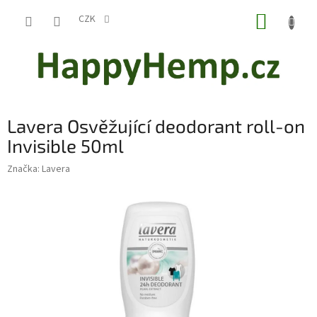
Přejít
NÁKUP
na
CZK
obsah
KOŠÍK
Lavera Osvěžující deodorant roll-on
Invisible 50ml
Značka:
Lavera