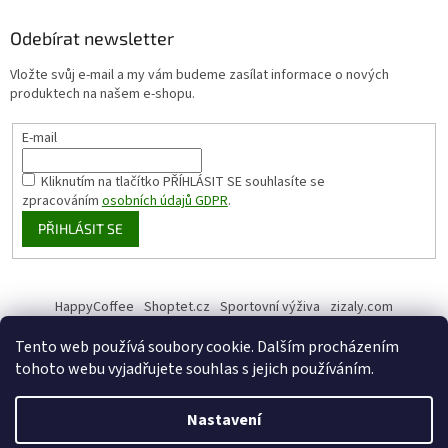
Odebírat newsletter
Vložte svůj e-mail a my vám budeme zasílat informace o nových
produktech na našem e-shopu.
E-mail
Kliknutím na tlačítko PŘÍHLÁSIT SE
souhlasíte se
zpracováním
osobních údajů GDPR
.
PŘIHLÁSIT SE
HappyCoffee
Shoptet.cz
Sportovní výživa
zizaly.com
Tento web používá soubory cookie. Dalším procházením
tohoto webu vyjadřujete souhlas s jejich používáním.
Vytvořil Shoptet
Nastavení