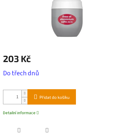
203 Kč
Měrná
Do třech dnů
cena:
Přidat do košíku
Detailní informace