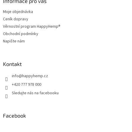
a
Informace pro vás
t
Moje objednávka
í
Ceník dopravy
Věrnostní program HappyHemp®
Obchodní podmínky
Napište nám
Kontakt
info
@
happyhemp.cz
+420 777 978 000
Sledujte nás na facebooku
Facebook