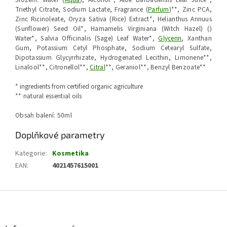
Triethyl Citrate, Sodium Lactate, Fragrance (
Parfum
)**, Zinc PCA,
Zinc Ricinoleate, Oryza Sativa (Rice) Extract*, Helianthus Annuus
(Sunflower) Seed Oil*, Hamamelis Virginiana (Witch Hazel) ()
Water*, Salvia Officinalis (Sage) Leaf Water*,
Glycerin
, Xanthan
Gum, Potassium Cetyl Phosphate, Sodium Cetearyl Sulfate,
Dipotassium Glycyrrhizate, Hydrogenated Lecithin, Limonene**,
Linalool**, Citronellol**,
Citral
**, Geraniol**, Benzyl Benzoate**
* ingredients from certified organic agriculture
** natural essential oils
Obsah balení: 50ml
Doplňkové parametry
Kategorie
:
Kosmetika
EAN
:
4021457615001
Z
á
p