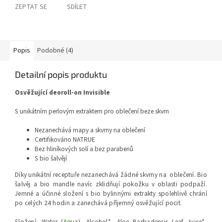
ZEPTAT SE
SDÍLET
Popis
Podobné (4)
Detailní popis produktu
Osvěžující deoroll-on Invisible
S unikátním perlovým extraktem pro oblečení beze skvrn
Nezanechává mapy a skvrny na oblečení
Certifikováno NATRUE
Bez hliníkových solí a bez parabenů
S bio šalvějí
Díky unikátní receptuře nezanechává žádné skvrny na oblečení. Bio
šalvěj a bio mandle navíc zklidňují pokožku v oblasti podpaží.
Jemné a účinné složení s bio bylinnými extrakty spolehlivě chrání
po celých 24 hodin a zanechává příjemný osvěžující pocit.
Složení: Water (
Aqua
), Alcohol*, Aloe Barbadensis Leaf Juice*,