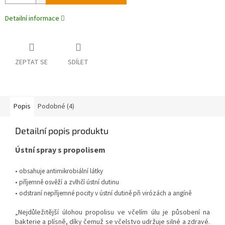
Detailní informace
ZEPTAT SE
SDÍLET
Popis
Podobné (4)
Detailní popis produktu
Ústní spray s propolisem
• obsahuje antimikrobiální látky
• příjemně osvěží a zvlhčí ústní dutinu
• odstraní nepříjemné pocity v ústní dutině při virózách a angíně
„Nejdůležitější úlohou propolisu ve včelím úlu je působení na
bakterie a plísně, díky čemuž se včelstvo udržuje silné a zdravé.