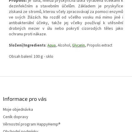
Propolis:
je tuhá, hnědá pryskyřičná látka vyráběná včelkami k
dezinfekčním a stavebním účelům. Základem je pryskyřice
získaná ze stromů, kterou včely zpracovávají za pomoci enzymů
ve svých žlázách. Na rozdíl od včelího vosku má mimo jiné i
antibakteriální účinky, takže jej včelky používají k utěsnění
drobných mezer v úlu nebo pokrytí cizorodých těles jako
ochranu proti nákaze.
Složení/Ingredients
:
Aqua
, Alcohol,
Glycerin
, Propolis extract
Obsah balení: 100 g - sklo
Z
á
p
a
Informace pro vás
t
Moje objednávka
í
Ceník dopravy
Věrnostní program HappyHemp®
Obchodní podmínky