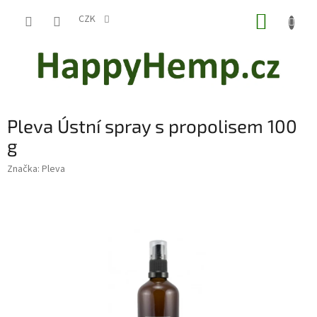
Přejít
NÁKUP
na
CZK
obsah
KOŠÍK
Pleva Ústní spray s propolisem 100
g
Značka:
Pleva