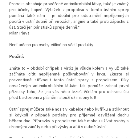
Propolis obsahuje prověřené antimikrobiální látky, také je známý
pro účinky hojivé. Výtažek z propolisu v tomto ústním spreji
pomáhá také nám – je ideální pro odstranění nepříjemných
pocitů v ústní dutině při virózách, angíně a také proti zápachu z
úst. Stačí jen pár stisků spreje denně.“
Milan Pleva
Není určeno pro osoby citlivé na včelí produkty.
Použití:
Znáte to – období chřipek a viróz je všude kolem a vy už také
začínáte cítit nepříjemné poškrabování v krku. Zkuste si
preventivně stříknout tento ústní spray s propolisem. Díky
obsaženým antimikrobiálním látkám tak pomůže zahnat první
příznaky toho, že „na vás něco leze“. Včelám pro ochranu úlu
před bakteriemi a plísněmi slouží už miliony let!
Ústní sprej můžete také nosit v kabelce nebo kufříku a stříknout
si kdykoli v případě potřeby pro příjemné osvěžení dechu
během dne. Přípravky s propolisem také mohou užívat osoby s
drobnými záněty nebo při výskytu aftů v dutině ústní.