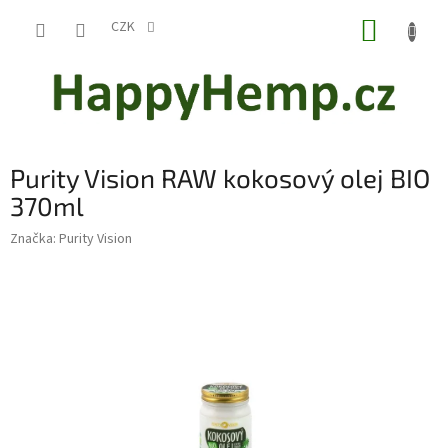
Přejít
NÁKUP
na
CZK
obsah
KOŠÍK
Purity Vision RAW kokosový olej BIO
370ml
Značka:
Purity Vision