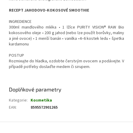
RECEPT JAHODOVO-KOKOSOVÉ SMOOTHIE
INGREDIENCE
300ml mandlového mléka • 1 lžíce PURITY VISION® RAW Bio
kokosového oleje • 200 g jahod (nebo lze použít borůvky, maliny
a jiné ovoce) • 1 menší banán • vanilka •4–6 kostek ledu • špetka
kardamonu
POSTUP
Rozmixujte do hladka, ozdobte čerstvým ovocem a podávejte. V
případě potřeby doslaďte medem či sirupem.
Doplňkové parametry
Kategorie
:
Kosmetika
EAN
:
8595572901265
Z
á