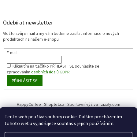
Odebírat newsletter
Vložte svůj e-mail a my vám budeme zasílat informace o nových
produktech na našem e-shopu.
E-mail
Kliknutím na tlačítko PŘÍHLÁSIT SE
souhlasíte se
zpracováním
osobních údajů GDPR
.
PŘIHLÁSIT SE
HappyCoffee
Shoptet.cz
Sportovní výživa
zizaly.com
Tento web používá soubory cookie. Dalším procházením
tohoto webu vyjadřujete souhlas s jejich používáním.
Vytvořil Shoptet