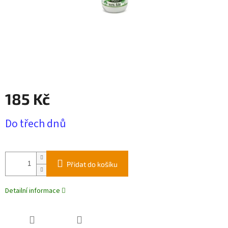
185 Kč
Měrná
Do třech dnů
cena:
Přidat do košíku
Detailní informace