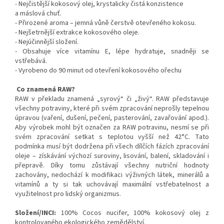
- Nejčistější kokosový olej, krystalicky čistá konzistence
a máslová chuť.
- Přirozené aroma – jemná vůně čerstvě otevřeného kokosu.
- Nejšetrnější extrakce kokosového oleje.
- Nejúčinnější složení.
- Obsahuje více vitamínu E, lépe hydratuje, snadněji se
vstřebává.
- Vyrobeno do 90 minut od otevření kokosového ořechu
Co znamená RAW?
RAW v překladu znamená „syrový“ či „živý“. RAW představuje
všechny potraviny, které při svém zpracování neprošly tepelnou
úpravou (vaření, dušení, pečení, pasterování, zavařování apod.).
Aby výrobek mohl být označen za RAW potravinu, nesmí se při
svém zpracování setkat s teplotou vyšší než 42°C. Tato
podmínka musí být dodržena při všech dílčích fázích zpracování
oleje – získávání výchozí suroviny, lisování, balení, skladování i
přepravě. Díky tomu zůstávají všechny nutriční hodnoty
zachovány, nedochází k modifikaci výživných látek, minerálů a
vitamínů a ty si tak uchovávají maximální vstřebatelnost a
využitelnost pro lidský organizmus.
Složení/INCI:
100% Cocos nucifer, 100% kokosový olej z
kontrolovaného ekologického zemědělství.