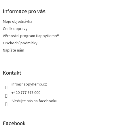
p
a
Informace pro vás
t
Moje objednávka
í
Ceník dopravy
Věrnostní program HappyHemp®
Obchodní podmínky
Napište nám
Kontakt
info
@
happyhemp.cz
+420 777 978 000
Sledujte nás na facebooku
Facebook