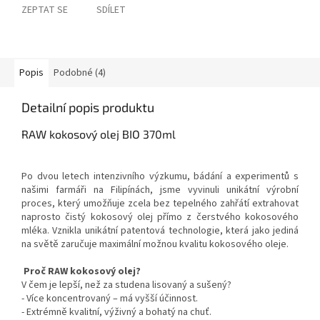
ZEPTAT SE
SDÍLET
Popis
Podobné (4)
Detailní popis produktu
RAW kokosový olej BIO 370ml
Po dvou letech intenzivního výzkumu, bádání a experimentů s
našimi farmáři na Filipínách, jsme vyvinuli unikátní výrobní
proces, který umožňuje zcela bez tepelného zahřátí extrahovat
naprosto čistý kokosový olej přímo z čerstvého kokosového
mléka. Vznikla unikátní patentová technologie, která jako jediná
na světě zaručuje maximální možnou kvalitu kokosového oleje.
Proč RAW kokosový olej?
V čem je lepší, než za studena lisovaný a sušený?
- Více koncentrovaný – má vyšší účinnost.
- Extrémně kvalitní, výživný a bohatý na chuť.