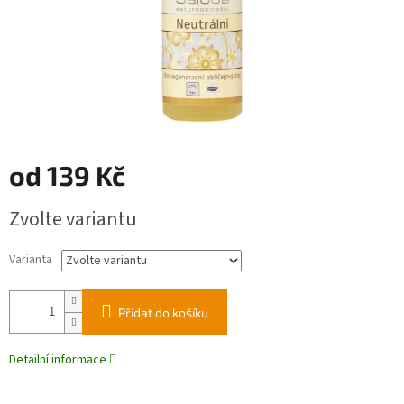
od
139 Kč
Měrná
Zvolte variantu
cena:
Varianta
Přidat do košíku
Detailní informace