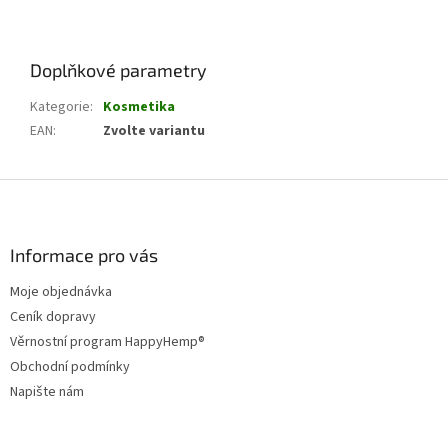
Doplňkové parametry
Kategorie
:
Kosmetika
EAN
:
Zvolte variantu
Z
á
p
a
Informace pro vás
t
Moje objednávka
í
Ceník dopravy
Věrnostní program HappyHemp®
Obchodní podmínky
Napište nám