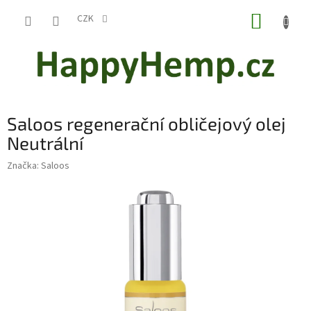
Přejít
NÁKUP
na
CZK
obsah
KOŠÍK
Saloos regenerační obličejový olej
Neutrální
Značka:
Saloos