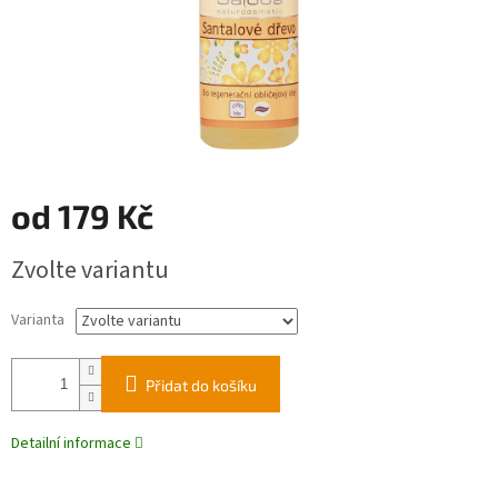
od
179 Kč
Měrná
Zvolte variantu
cena:
Varianta
Přidat do košíku
Detailní informace