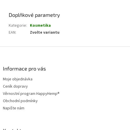
Doplňkové parametry
Kategorie
:
Kosmetika
EAN
:
Zvolte variantu
Z
á
p
a
Informace pro vás
t
Moje objednávka
í
Ceník dopravy
Věrnostní program HappyHemp®
Obchodní podmínky
Napište nám