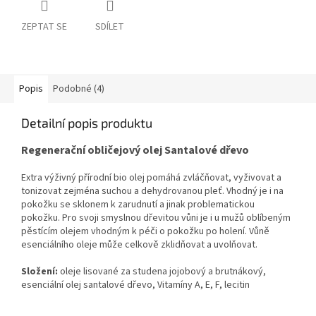
ZEPTAT SE
SDÍLET
Popis
Podobné (4)
Detailní popis produktu
Regenerační obličejový olej Santalové dřevo
Extra výživný přírodní bio olej pomáhá zvláčňovat, vyživovat a
tonizovat zejména suchou a dehydrovanou pleť. Vhodný je i na
pokožku se sklonem k zarudnutí a jinak problematickou
pokožku. Pro svoji smyslnou dřevitou vůni je i u mužů oblíbeným
pěstícím olejem vhodným k péči o pokožku po holení. Vůně
esenciálního oleje může celkově zklidňovat a uvolňovat.
Složení:
oleje lisované za studena jojobový a brutnákový,
esenciální olej santalové dřevo, Vitamíny A, E, F, lecitin