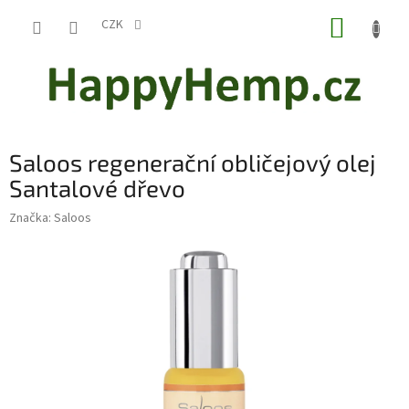
Přejít
NÁKUP
na
CZK
obsah
KOŠÍK
Saloos regenerační obličejový olej
Santalové dřevo
Značka:
Saloos